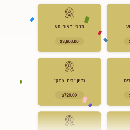
ע
תמכין דאורייתא
$3,600.00
ים
גליון "בית יצחק"
$720.00