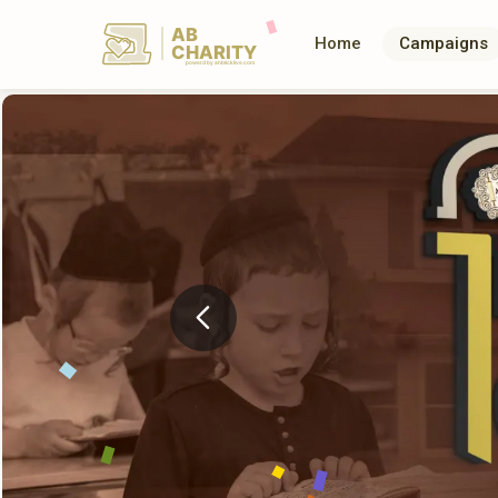
AB
Home
Campaigns
CHARITY
powerd by ahblicklive.com