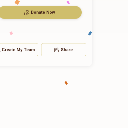
Donate Now
Create My Team
Share