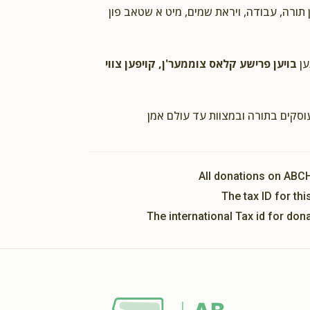
Yitzchok Gottlieb
ם מרדכי בלאסבאלג ומשפחתו
ן תורה, עבודה, ויראת שמים, מיט א שטאב פון
2 years ago
ען
בויען פרישע קלאס צוממער'ן, קויפען צווי
David Gross
' אברהם מרדכי בלאסבאלג ומשפחתו
2 years ago
עוסקים בתורה ובמצוות עד עולם אמן
Meir B
ר' אברהם מרדכי בלאסבאלג ומשפחתו
2 years ago
All donations on ABC
The tax ID for t
The international Tax id for do