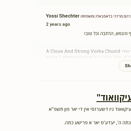
Yossi Shechter
רהם מרדכי בלאסבאלג ומשפחתו
2 years ago
A Close And Strong Vorka Chusid
גדלי'
א - מנהל רוחני, ר' דוד אריה אויש ומשפחתו, ר' אברהם
מרדכי בלאסבאלג ומשפחתו, ר' פישל זילבערמאן ומשפח
2 years ago
ך תורה
סד הק׳ הנודע בשערים
יקוואוד"
Levi Folger
ר' אברהם מרדכי בלאסבאלג ומשפחתו
יקוואוד ניו דשערזסי אין די יאר פון תשפ"א
2 years ago
כתה ה', יעדע'ס יאר א פרישע כתה.