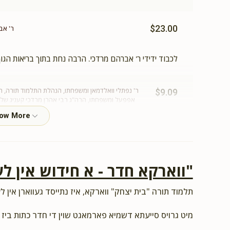
$23.00
ר' אב
לכבוד ידידי ר' אברהם מרדכי. הרבה נחת בתוך בריאות הגוף והנפש, הרחבה וכל טוב!
ר' נפתלי וואלדמאן ומשפחתו, הנהלת התלמוד תורה, ר' 
$9.09
אפפעל ומשפחתו, הרה"ג רבי אהרן מרדכי קעניג שליט"
תומ
לכבוד האיש הגדול בענקים, סיני ועוקר הרים. ולכבוד המו
"ווארקא חדר - א חידוש אין לע
$18.00
תלמוד תורה "בית יצחק" ווארקא, איז נתייסד געווארן אין לע
מיט גרויס סייעתא דשמיא פארמאגט שוין די חדר כתות ביז 