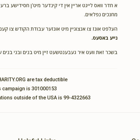
$18.00
ר' אברה
א חדר וואס לייגט אריין אין די קינדער מיט'ן חסידישע ברע
מחנכים נפלאים.
העלפט אונז צו אנצוגיין מיט אונזער עבודת הקודש צו קענ
$10.00
ר
נייע באסעס.
בשכר זאת וועט איר געבענטשעט זיין מיט בנים ובני בנים 
$18.00
HARITY.ORG are tax deductible
his campaign is 301000153
nations outside of the USA is 99-4322663