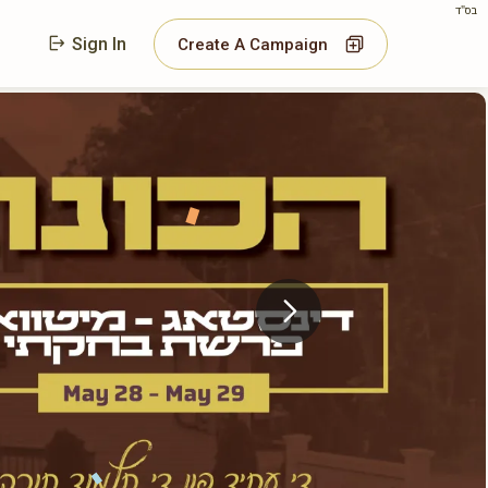
בס"ד
Sign In
Create A Campaign