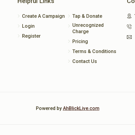
Helpful Links
Co
Create A Campaign
Tap & Donate
Unrecognized
Login
Charge
Register
Pricing
Terms & Conditions
Contact Us
Powered by
AhBlickLive.com