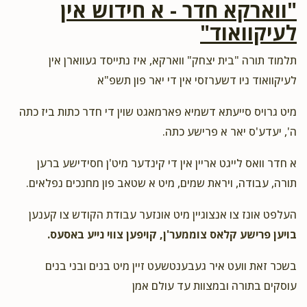
"ווארקא חדר - א חידוש אין
$3,935
$18,000
97
לעיקוואוד"
ר' יואל צבי וויינגארטען ומשפחתו
Donated
Goal
Donors
$100.00
2 years ago
תלמוד תורה "בית יצחק" ווארקא, איז נתייסד געווארן אין
תומך תורה
לעיקוואוד ניו דשערזסי אין די יאר פון תשפ"א
ר' שמעון וויינשטאק ומשפחתו
מיט גרויס סייעתא דשמיא פארמאגט שוין די חדר כתות ביז כתה
Shloimie Weidberg
ה', יעדע'ס יאר א פרישע כתה.
$11,476
$18,000
23
$50.00
2 years ago
Donated
Goal
Donors
א חדר וואס לייגט אריין אין די קינדער מיט'ן חסידישע ברען
זיידי און באבי
ר' אברהם מרדכי בלאסבאלג ומשפחתו
תורה, עבודה, ויראת שמים, מיט א שטאב פון מחנכים נפלאים.
$100.00
2 years ago
ר' שרגא קליין ומשפחתו
העלפט אונז צו אנצוגיין מיט אונזער עבודת הקודש צו קענען
תומך תורה
בויען פרישע קלאס צוממער'ן, קויפען צווי נייע באסעס.
$5,507
$18,000
70
Donated
Goal
Donors
בשכר זאת וועט איר געבענטשעט זיין מיט בנים ובני בנים
עוסקים בתורה ובמצוות עד עולם אמן