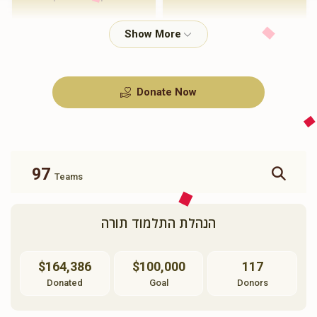
$720.00
$1,000.00
Donate Now
זכות ברכת המזון
זכות ושננתם לבניך
$360.00
$500.00
97
Teams
הנהלת התלמוד תורה
זכות תשב"ר
תומך תורה
$164,386
$100,000
117
$100.00
$180.00
Donated
Goal
Donors