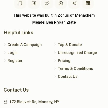
This website was built in Zchus of Menachem
ר' אליעזר שטראה ומשפחתו
Mendel Ben Rivkah Zlate
$4,597
$18,000
47
Helpful Links
Donated
Goal
Donors
Create A Campaign
Tap & Donate
Login
Unrecognized Charge
ר׳ דוב טעסלער ומשפחתו 
Register
Pricing
Terms & Conditions
$5,606
$5,400
36
Contact Us
Donated
Goal
Donors
Contact Us
ר' שמואל פרייליך ומשפחתו
172 Blauvelt Rd, Monsey, NY