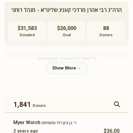
הרה"ג רבי אהרן מרדכי קעניג שליט"א - מנהל רוחני
$31,583
$26,000
88
Donated
Goal
Donors
ר' חיים גרינפעלד ומשפחתו
$37,800
$18,000
6
Donated
Goal
Donors
1,841
Donors
ר' נפתלי וואלדמאן ומשפחתו
Myer Worch
ר' בן ציון רויד ומשפחתו
$25,733
$36,000
36
$36.00
2 years ago