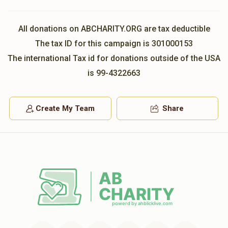
ר' מאיר ראזינגער ומשפחתו
All donations on ABCHARITY.ORG are tax deductible
$8,602
$18,000
33
The tax ID for this campaign is 301000153
Donated
Goal
Donors
The international Tax id for donations outside of the USA
is 99-4322663
אנשי שלומינו מאנסי
Create My Team
Share
$11,580
$0
7
Donated
Goal
Donors
ר' משה שמעון גאטליעב ומשפחתו
$4,637
$6,000
53
Donated
Goal
Donors