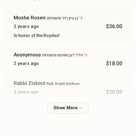
Donated
Goal
Donors
Moshe Rosen
ר' בן ציון רויד ומשפחתו
ר' גדלי' אפפעל ומשפחתו
$36.00
2 years ago
In honor of the Roydes!
$16,468
$18,000
46
Donated
Goal
Donors
Anonymous
ר' הילל לעבאוויטש ומשפחתו
$18.00
2 years ago
ר' אלי כץ ומשפחתו
Rabbi Ziskind
Reb Aryeh Keilson
$20.00
2 years ago
$3,319
$0
106
Donated
Goal
Donors
Sruly Blumenfeld
ר' עזריאל מאיראוויטש ומשפחתו
$18.00
2 years ago
ר' ישעי' וויינפעלד ומשפחתו
A promise is a promise..