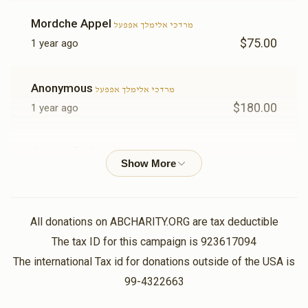
Mordche Appel
מרדכי אלימלך אפפעל
$75.00
1 year ago
Anonymous
מרדכי אלימלך אפפעל
$180.00
1 year ago
Avrumy Berkowitz
מרדכי אלימלך אפפעל , נפתלי הערש
קלאר, מרדכי וועבערמאן, הערשי לאקס, יענקי ראזענבוים, יענקי
פריעדמאן
$8.33
1 year ago
All donations on ABCHARITY.ORG are tax deductible
Anonymous
The tax ID for this campaign is 923617094
מרדכי אלימלך אפפעל
$167.00
1 year ago
The international Tax id for donations outside of the USA is
99-4322663
אשר לעמיל לאנדא
מרדכי אלימלך אפפעל , אשי לאנדא, אלימלך