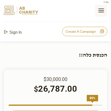
בס"ד
AB
CHARITY
powerd by ahblicklive.com
Create A Campaign
Sign In
הכנסת כלה!!
$30,000.00
26,787.00
$
89%