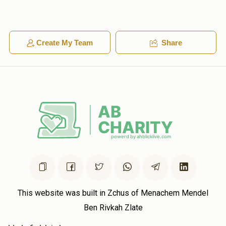
ראזנפעלד , שלמה וואלף קאהן , ארי פאללק, מרדכי יושע בקסבוים ,
מרדכי לייב פרנס , עזרא יואל ניווח, נפתלי הערש קלאר, מרדכי
יצחק ברילל, מרדכי וועבערמאן, שמעון יאקאב ,
$5.40
1 year ago
Create My Team
Share
א גרויסע יישר כח פארן שטיין צו הילף פון אינזער חברים בעת
שמחה
זיידי און באבי ראטה
מרדכי אלימלך אפפעל
$50.00
1 year ago
לע"נ מרת רבקה ב"ר אברהם חיים ע"ה
This website was built in Zchus of Menachem Mendel
Ben Rivkah Zlate