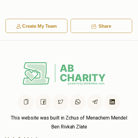
Shia Kohn
שלמה וואלף קאהן
Create My Team
Share
$50.00
1 year ago
איינער וואס קען נישט צוקוקן ווי אזוי דיין טאטע'ס
טאש ווערט ליידיגער און ליידיגער
שלמה וואלף קאהן
$10.00
1 year ago
וועלוועלע איז א צדיק. וועלוועלע איז אלץ דא פאר אהבת חברים.
וועלוועלע האט עס בייפאר
This website was built in Zchus of Menachem Mendel
Ben Rivkah Zlate