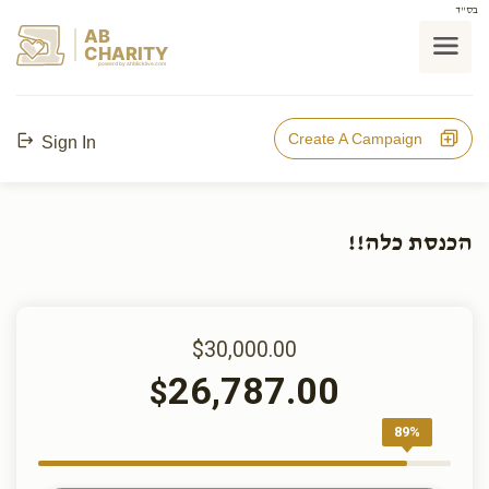
בס"ד
AB
CHARITY
powerd by ahblicklive.com
Create A Campaign
Sign In
הכנסת כלה!!
$30,000.00
26,787.00
$
89%