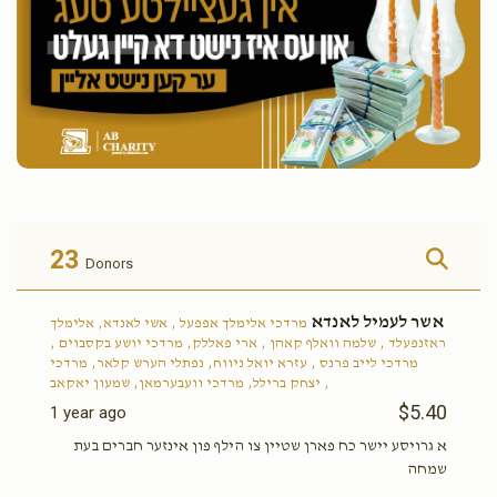
23
Donors
אשר לעמיל לאנדא
מרדכי אלימלך אפפעל , אשי לאנדא, אלימלך
ראזנפעלד , שלמה וואלף קאהן , ארי פאללק, מרדכי יושע בקסבוים ,
מרדכי לייב פרנס , עזרא יואל ניווח, נפתלי הערש קלאר, מרדכי
יצחק ברילל, מרדכי וועבערמאן, שמעון יאקאב ,
$5.40
1 year ago
א גרויסע יישר כח פארן שטיין צו הילף פון אינזער חברים בעת
שמחה