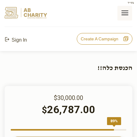
בס"ד
AB
CHARITY
powerd by ahblicklive.com
Create A Campaign
Sign In
הכנסת כלה!!
$30,000.00
26,787.00
$
89%