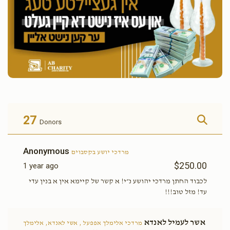
27
Donors
Anonymous
מרדכי יושע בקסבוים
$250.00
1 year ago
לכבוד החתן מרדכי יהושע נ״י! א קשר של קיימא אין א בנין עדי
עד! מזל טוב!!!
אשר לעמיל לאנדא
מרדכי אלימלך אפפעל , אשי לאנדא, אלימלך