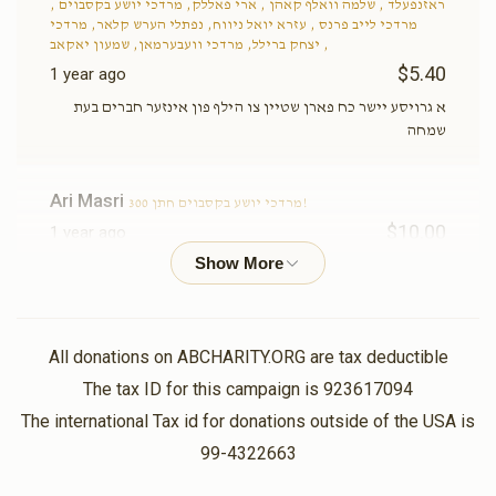
ראזנפעלד , שלמה וואלף קאהן , ארי פאללק, מרדכי יושע בקסבוים ,
מרדכי לייב פרנס , עזרא יואל ניווח, נפתלי הערש קלאר, מרדכי
יצחק ברילל, מרדכי וועבערמאן, שמעון יאקאב ,
$5.40
1 year ago
א גרויסע יישר כח פארן שטיין צו הילף פון אינזער חברים בעת
שמחה
Ari Masri
מרדכי יושע בקסבוים חתן 300!
$10.00
1 year ago
מאיר דוד מאסרי
מרדכי יושע בקסבוים
$2.00
1 year ago
All donations on ABCHARITY.ORG are tax deductible
צוויי דאללער אז די זאלסט וועגן צוויי פונט...
The tax ID for this campaign is 923617094
The international Tax id for donations outside of the USA is
מאיר דוד מאסרי
מרדכי יושע בקסבוים
99-4322663
$20.00
1 year ago