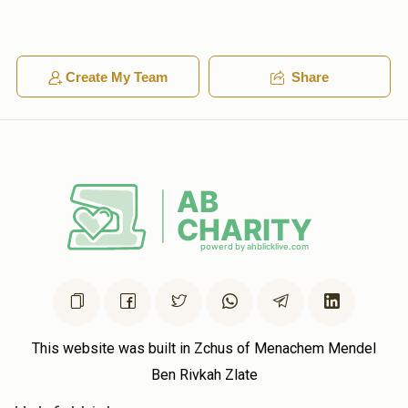
אברהם בידערמאן
מרדכי יושע בקסבוים
$10.00
1 year ago
Create My Team
Share
מזל טוב צום שידוך
אלי ראזענבערג
מרדכי יושע בקסבוים
$10.00
1 year ago
Moshe Buxbaum
מרדכי יושע בקסבוים
$36.00
1 year ago
Yes, no, maybe, so
This website was built in Zchus of Menachem Mendel
Ben Rivkah Zlate