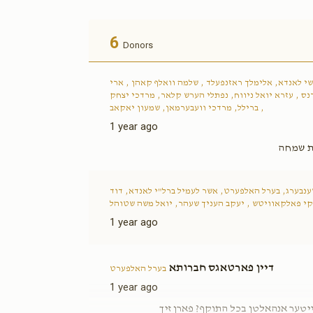
6
Donors
י לאנדא, אלימלך ראזנפעלד , שלמה וואלף קאהן , ארי
נס , עזרא יואל ניווח, נפתלי הערש קלאר, מרדכי יצחק
ברילל, מרדכי וועבערמאן, שמעון יאקאב ,
1 year ago
עת שמחה
נבערג, בערל האלפערט, אשר לעמיל ברל"י לאנדא, דוד
קי פאלקאוויטש , יעקב העניך שעהר, יואל משה שטוהל
1 year ago
דיין פארטאגס חברותא
בערל האלפערט
1 year ago
יעצט גייסטו שוין סטאפן צו שיקן די לינק? אדער דו גייסט ווייטער אנהאלטן בכל התוקף? פארן זיך