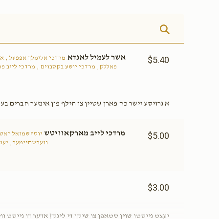
אשר לעמיל לאנדא
$5.40
מרדכי אלימלך אפפעל , אש
פאללק, מרדכי יושע בקסבוים , מרדכי לייב פר
א גרויסע יישר כח פארן שטיין צו הילף פון אינזער חברים ב
מרדכי לייב מארקאוויטש
$5.00
יוסף שמואל ראטע
ווערטהיימער, יענ
$3.00