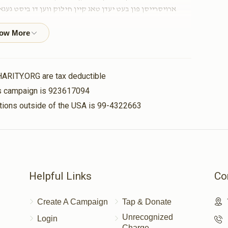
ארויסרייסן פון בעט יעדן טאג קיין חילוק ווען דו ביסט גע
$8.00
.......................................
HARITY.ORG are tax deductible
his campaign is 923617094
$445.00
nations outside of the USA is 99-4322663
ישראל אלימלך הירש
$3.13
אשי לאנדא, אלימלך ראז
ניווח, נפתלי הערש קלאר, מרדכי יצחק ב
Helpful Links
Co
Create A Campaign
Tap & Donate
Unrecognized
Login
Charge