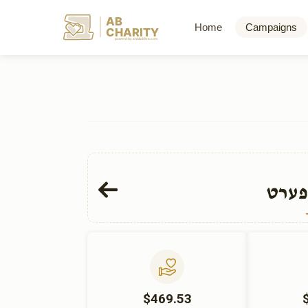
AB
Home
Campaigns
CHARITY
powerd by ahblicklive.com
פערט
$469.53