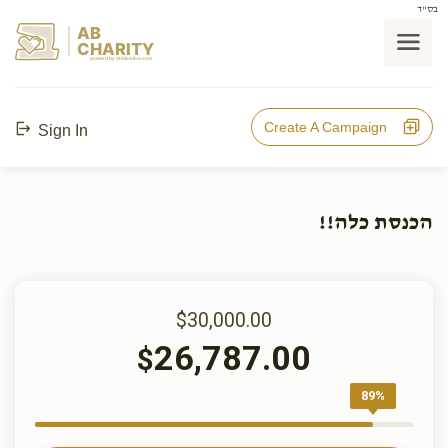
בס"ד
AB
CHARITY
powerd by ahblicklive.com
Create A Campaign
Sign In
הכנסת כלה!!
$30,000.00
26,787.00
$
89%