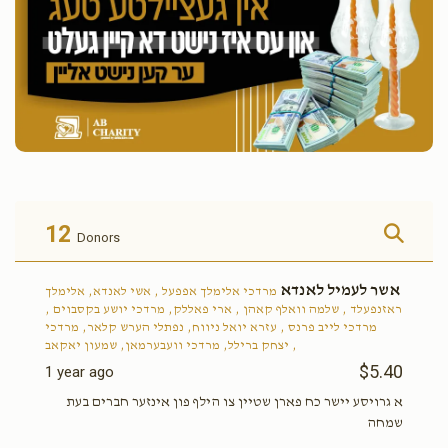
12
Donors
אשר לעמיל לאנדא
מרדכי אלימלך אפפעל , אשי לאנדא, אלימלך
ראזנפעלד , שלמה וואלף קאהן , ארי פאללק, מרדכי יושע בקסבוים ,
מרדכי לייב פרנס , עזרא יואל ניווח, נפתלי הערש קלאר, מרדכי
יצחק ברילל, מרדכי וועבערמאן, שמעון יאקאב ,
$5.40
1 year ago
א גרויסע יישר כח פארן שטיין צו הילף פון אינזער חברים בעת
שמחה