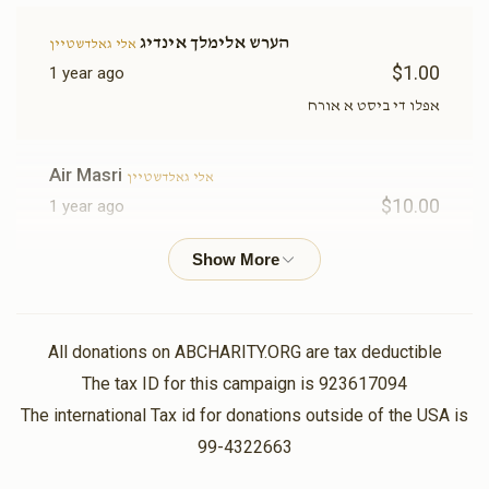
הערש אלימלך אינדיג
אלי גאלדשטיין
$1.00
1 year ago
אפלו די ביסט א אורח
Air Masri
אלי גאלדשטיין
$10.00
1 year ago
חיים יהודא גאלדשטיין
אלי גאלדשטיין
$2.00
1 year ago
All donations on ABCHARITY.ORG are tax deductible
Vl Music 🎵🎵🎶🎶
The tax ID for this campaign is 923617094
אלי גאלדשטיין
$5.00
1 year ago
The international Tax id for donations outside of the USA is
איך בענק מיך צי צייטן וואס מיר האבן אסאך פארברענגט!!
99-4322663