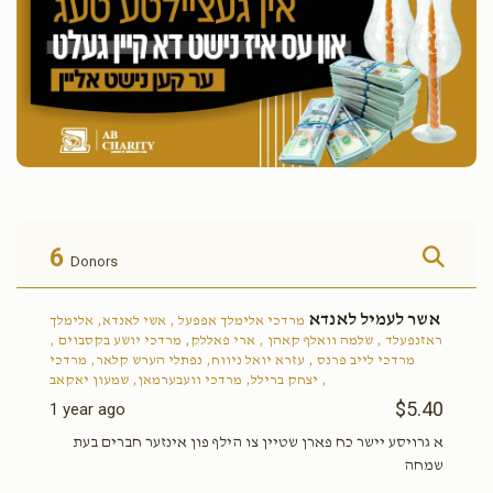
6
Donors
אשר לעמיל לאנדא
מרדכי אלימלך אפפעל , אשי לאנדא, אלימלך
ראזנפעלד , שלמה וואלף קאהן , ארי פאללק, מרדכי יושע בקסבוים ,
מרדכי לייב פרנס , עזרא יואל ניווח, נפתלי הערש קלאר, מרדכי
יצחק ברילל, מרדכי וועבערמאן, שמעון יאקאב ,
$5.40
1 year ago
א גרויסע יישר כח פארן שטיין צו הילף פון אינזער חברים בעת
שמחה