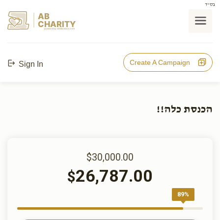
בס"ד
AB
CHARITY
powerd by ahblicklive.com
Create A Campaign
Sign In
הכנסת כלה!!
$30,000.00
26,787.00
$
89%