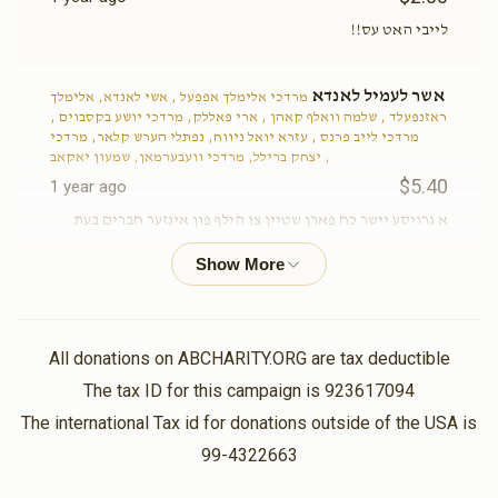
לייבי האט עס!!
אשר לעמיל לאנדא
מרדכי אלימלך אפפעל , אשי לאנדא, אלימלך
ראזנפעלד , שלמה וואלף קאהן , ארי פאללק, מרדכי יושע בקסבוים ,
מרדכי לייב פרנס , עזרא יואל ניווח, נפתלי הערש קלאר, מרדכי
יצחק ברילל, מרדכי וועבערמאן, שמעון יאקאב ,
$5.40
1 year ago
א גרויסע יישר כח פארן שטיין צו הילף פון אינזער חברים בעת
שמחה
Anonymous
לייבי גליק
$50.00
1 year ago
All donations on ABCHARITY.ORG are tax deductible
The tax ID for this campaign is 923617094
Ari Masri
The international Tax id for donations outside of the USA is
לייבי גליק
$10.00
1 year ago
99-4322663