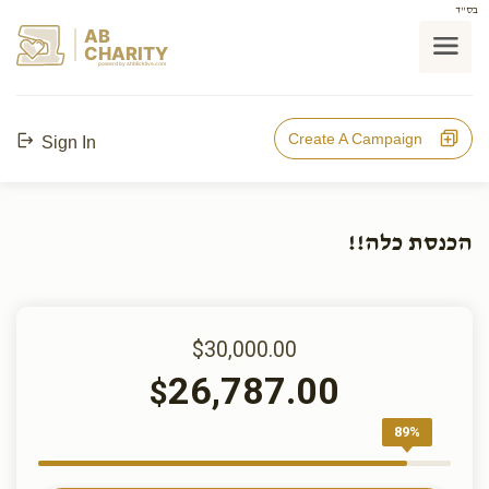
בס"ד
AB
CHARITY
powerd by ahblicklive.com
Create A Campaign
Sign In
הכנסת כלה!!
$30,000.00
26,787.00
$
89%