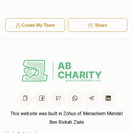
Anonymous
שמשי פייערשטיין
$2.00
1 year ago
Create My Team
Share
זאבעל
This website was built in Zchus of Menachem Mendel
Ben Rivkah Zlate