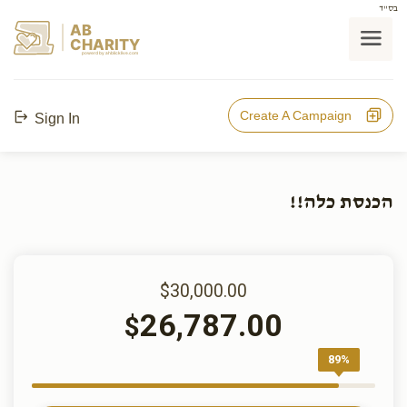
בס"ד
AB
CHARITY
powerd by ahblicklive.com
Create A Campaign
Sign In
הכנסת כלה!!
$30,000.00
26,787.00
$
89%