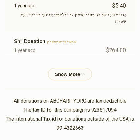
$5.40
1 year ago
א גרויסע יישר כח פארן שטיין צו הילף פון אינזער חברים בעת
שמחה
Shil Donation
שמשי פייערשטיין
$264.00
1 year ago
יודא'לע גראס
מרדכי אלימלך אפפעל , אשי לאנדא, אלימלך
ראזנפעלד , עזרא יואל ניווח, שמשי פייערשטיין, משה ארי'
שפילמאן
$5.17
1 year ago
שכח פארן וואטן פאר טראמפ, און שכח פארן שטיין ביי די זייט
All donations on ABCHARITY.ORG are tax deductible
פין א חבר'ס הארץ בעת פין זייער שמחה
The tax ID for this campaign is 923617094
The international Tax id for donations outside of the USA is
ארי פאללאק
שמשי פייערשטיין
99-4322663
$2.00
1 year ago