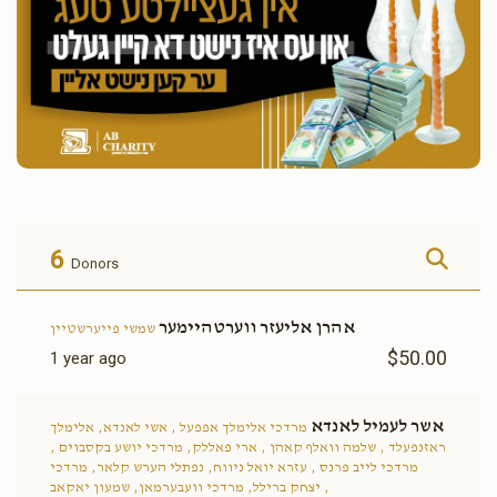
6
Donors
אהרן אליעזר ווערטהיימער
שמשי פייערשטיין
$50.00
1 year ago
אשר לעמיל לאנדא
מרדכי אלימלך אפפעל , אשי לאנדא, אלימלך
ראזנפעלד , שלמה וואלף קאהן , ארי פאללק, מרדכי יושע בקסבוים ,
מרדכי לייב פרנס , עזרא יואל ניווח, נפתלי הערש קלאר, מרדכי
יצחק ברילל, מרדכי וועבערמאן, שמעון יאקאב ,