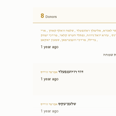
8
Donors
י לאנדא, אלימלך ראזנפעלד , שלמה וואלף קאהן , ארי
נס , עזרא יואל ניווח, נפתלי הערש קלאר, מרדכי יצחק
ברילל, מרדכי וועבערמאן, שמעון יאקאב ,
1 year ago
עת שמחה
דוד רויזענפעלד
אברמי ווייס
1 year ago
שלעפ'עקס
אברמי ווייס
1 year ago