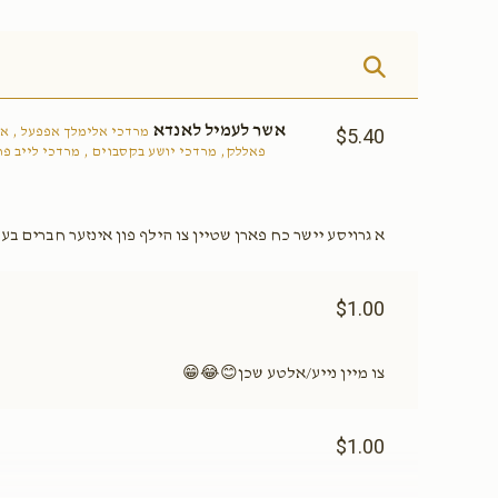
אשר לעמיל לאנדא
מרדכי אלימלך אפפעל , אש
$5.40
פאללק, מרדכי יושע בקסבוים , מרדכי לייב פר
א גרויסע יישר כח פארן שטיין צו הילף פון אינזער חברים ב
$1.00
צו מיין נייע/אלטע שכן😊😂😁
$1.00