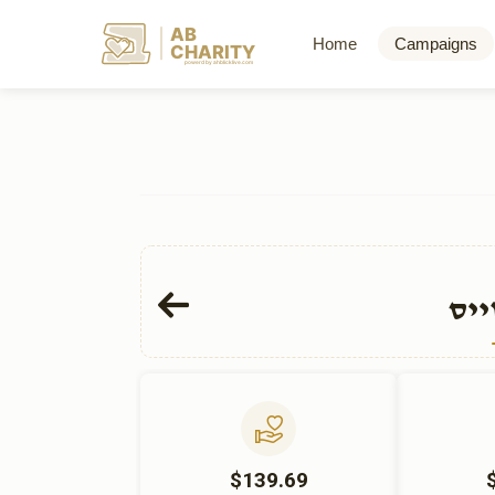
AB
Home
Campaigns
CHARITY
powerd by ahblicklive.com
ייס
$139.69