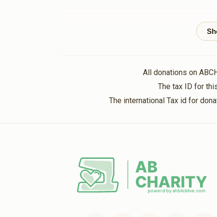
מלך שטיין
אברמי ווייס
1 year ago
All donations on ABC
שמילא פאזען
אברמי ווייס
The tax ID for t
1 year ago
The international Tax id for do
Sruly Kaller
אללק, יוסף שמואל ראטענבערג, אברהם
מאיר גרין, יודי גלאנצער, אברמי ווייס
1 year ago
אליעזר פאלטשעק
אברמי ווייס
1 year ago