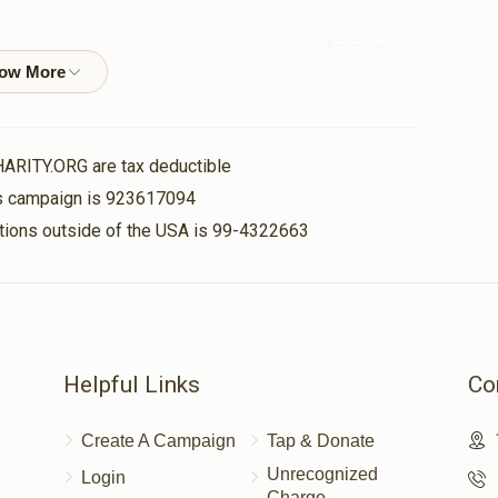
$35.00
פאר מיין בעסטע חבר אברמי
HARITY.ORG are tax deductible
$50.00
his campaign is 923617094
nations outside of the USA is 99-4322663
פאר מיין חשובה חבר אברהמי ווייס
$22.29
מרדכי אלימלך אפפעל , אלימלך ראזנפעלד , ארי פ
Helpful Links
Co
Create A Campaign
Tap & Donate
$10.00
Unrecognized
Login
Charge