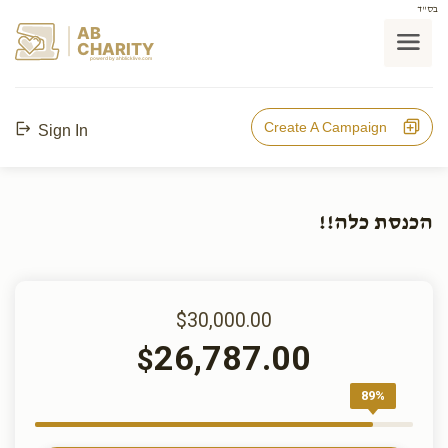
בס"ד
AB
CHARITY
powerd by ahblicklive.com
Create A Campaign
Sign In
הכנסת כלה!!
$30,000.00
26,787.00
$
89%