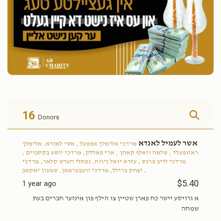
16
Donors
אשר לעמיל לאנדא
מרדכי אלימלך אפפעל , אשי לאנדא, אלימלך
ראזנפעלד , שלמה וואלף קאהן , ארי פאללק, מרדכי יושע בקסבוים ,
מרדכי לייב פרנס , עזרא יואל ניווח, נפתלי הערש קלאר, מרדכי
יצחק ברילל, מרדכי וועבערמאן, שמעון יאקאב ,
$5.40
1 year ago
א גרויסע יישר כח פארן שטיין צו הילף פון אינזער חברים בעת
שמחה