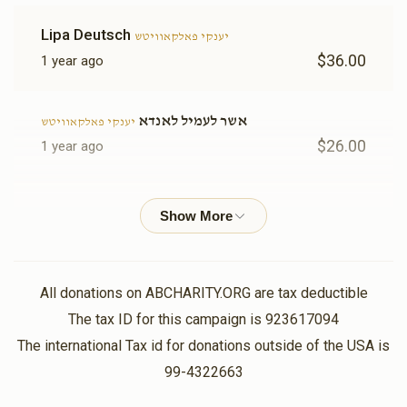
Lipa Deutsch
יענקי פאלקאוויטש
$36.00
1 year ago
אשר לעמיל לאנדא
יענקי פאלקאוויטש
$26.00
1 year ago
שלמה מנשה פאלקאוויטש
יענקי פאלקאוויטש
$55.00
1 year ago
מרדכי לייב מארקאוויטש
יוסף שמואל ראטענבערג, בערל
All donations on ABCHARITY.ORG are tax deductible
האלפערט, אשר לעמיל ברל"י לאנדא, דוד ווערטהיימער, יענקי
The tax ID for this campaign is 923617094
פאלקאוויטש , יעקב העניך שעהר, יואל משה שטוהל
$5.00
The international Tax id for donations outside of the USA is
1 year ago
99-4322663
עזרא ניווח
יענקי פאלקאוויטש