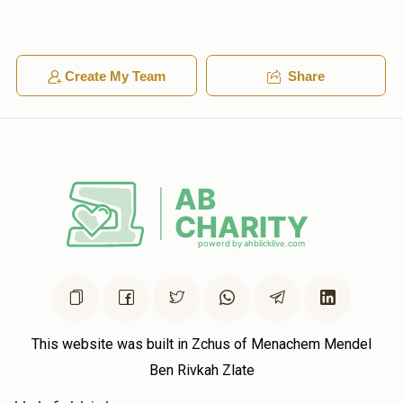
$2.00
1 year ago
די רבי'נס קעכער.. די עסן זענען באטאמט
Create My Team
Share
הערשי לאקס
יענקי פאלקאוויטש
$3.00
1 year ago
לכבוד די פיש פון שבת
דיין קאזין
יענקי פאלקאוויטש
$18.00
1 year ago
מיין קאזין!!!!!!!!!!!!!!!!!!!!!!!!
This website was built in Zchus of Menachem Mendel
Ben Rivkah Zlate