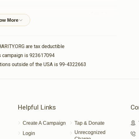
$36.00
$320.00
HARITY.ORG are tax deductible
his campaign is 923617094
nations outside of the USA is 99-4322663
Helpful Links
Co
Create A Campaign
Tap & Donate
Unrecognized
Login
Charge