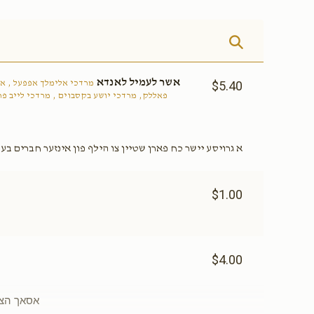
אשר לעמיל לאנדא
מרדכי אלימלך אפפעל , אש
$5.40
פאללק, מרדכי יושע בקסבוים , מרדכי לייב פר
א גרויסע יישר כח פארן שטיין צו הילף פון אינזער חברים ב
$1.00
$4.00
or reaching your goal. אסאך הצלחה