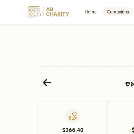
AB
Home
Campaigns
CHARITY
powerd by ahblicklive.com
אס
$366.40