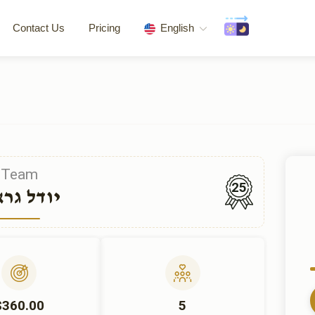
Contact Us
Pricing
English
Team
25
יודל גר
$360.00
5