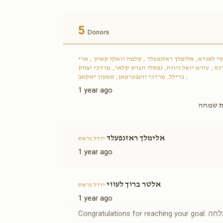
5
Donors
י לאנדא, אלימלך ראזנפעלד , שלמה וואלף קאהן , ארי
נס , עזרא יואל ניווח, נפתלי הערש קלאר, מרדכי יצחק
ברילל, מרדכי וועבערמאן, שמעון יאקאב ,
1 year ago
עת שמחה
אלימלך ראזנפעלד
יודל גראס
1 year ago
אלטר ברוך לעווי
יודל גראס
1 year ago
Congratulations f