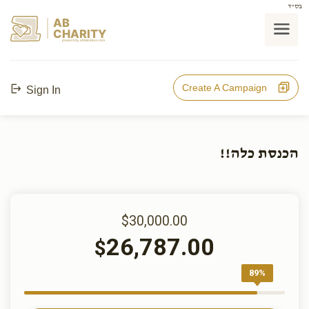
בס"ד
AB
CHARITY
powerd by ahblicklive.com
Create A Campaign
Sign In
הכנסת כלה!!
$30,000.00
26,787.00
$
89%