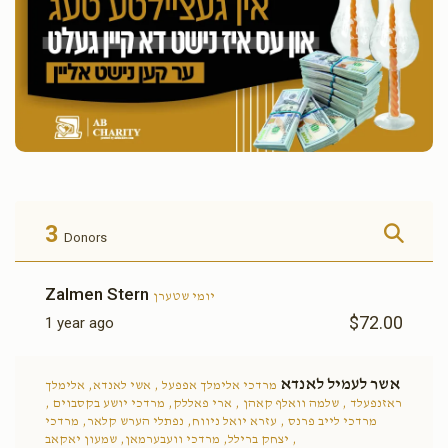
3
Donors
Zalmen Stern
יומי שטערן
$72.00
1 year ago
אשר לעמיל לאנדא
מרדכי אלימלך אפפעל , אשי לאנדא, אלימלך
ראזנפעלד , שלמה וואלף קאהן , ארי פאללק, מרדכי יושע בקסבוים ,
מרדכי לייב פרנס , עזרא יואל ניווח, נפתלי הערש קלאר, מרדכי
יצחק ברילל, מרדכי וועבערמאן, שמעון יאקאב ,