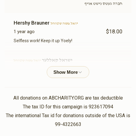
חברה געטס נישט אויף
Hershy Brauner
יואל משה שטוהל
$18.00
1 year ago
Selfless work! Keep it up Yoely!
ישראל קאללער
יואל משה שטוהל
$54.00
1 year ago
אשר לעמיל לאנדא
מרדכי אלימלך אפפעל , אשי לאנדא, אלימלך
ראזנפעלד , שלמה וואלף קאהן , ארי פאללק, מרדכי יושע בקסבוים ,
All donations on ABCHARITY.ORG are tax deductible
מרדכי לייב פרנס , עזרא יואל ניווח, נפתלי הערש קלאר, מרדכי
יצחק ברילל, מרדכי וועבערמאן, שמעון יאקאב ,
The tax ID for this campaign is 923617094
$5.40
1 year ago
The international Tax id for donations outside of the USA is
א גרויסע יישר כח פארן שטיין צו הילף פון אינזער חברים בעת
99-4322663
שמחה