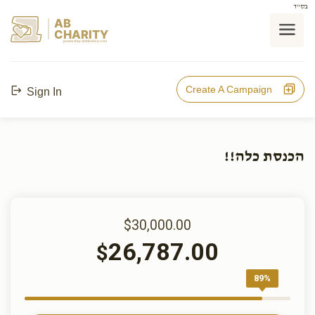
בס"ד
AB
CHARITY
powerd by ahblicklive.com
Create A Campaign
Sign In
הכנסת כלה!!
$30,000.00
26,787.00
$
89%