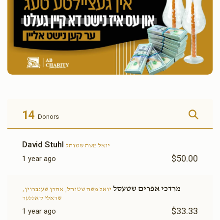
14
Donors
David Stuhl
יואל משה שטוהל
$50.00
1 year ago
מרדכי אפרים שטעסל
יואל משה שטוהל, אהרן שענברוין,
שראלי קאללער
$33.33
1 year ago