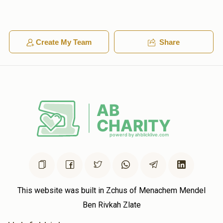
Isaac Schlesinger
יואל משה שטוהל
$20.00
1 year ago
Create My Team
Share
אנצוקומען צו האלב
Hershy Rosenfeld
אלימלך ראזנפעלד , יואל משה שטוהל
$36.00
1 year ago
אברהם אלי' כהן
יואל משה שטוהל
$20.00
1 year ago
This website was built in Zchus of Menachem Mendel
Ben Rivkah Zlate