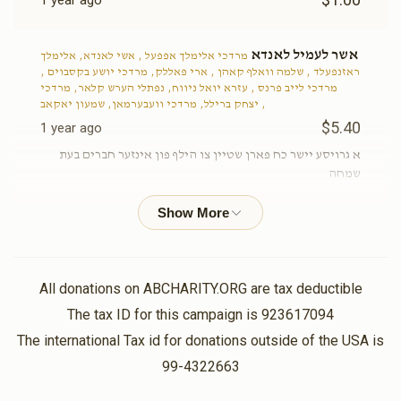
1 year ago
אשר לעמיל לאנדא
מרדכי אלימלך אפפעל , אשי לאנדא, אלימלך
ראזנפעלד , שלמה וואלף קאהן , ארי פאללק, מרדכי יושע בקסבוים ,
מרדכי לייב פרנס , עזרא יואל ניווח, נפתלי הערש קלאר, מרדכי
יצחק ברילל, מרדכי וועבערמאן, שמעון יאקאב ,
$5.40
1 year ago
א גרויסע יישר כח פארן שטיין צו הילף פון אינזער חברים בעת
שמחה
מיין געוועזענע חבר ישראל פאגעל
הערש אלימלך
זילבערשטיין
$5.00
1 year ago
All donations on ABCHARITY.ORG are tax deductible
The tax ID for this campaign is 923617094
חברים החשובים
הערש אלימלך זילבערשטיין
The international Tax id for donations outside of the USA is
$7.00
1 year ago
99-4322663