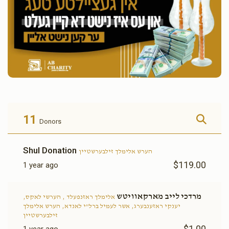
11
Donors
Shul Donation
הערש אלימלך זילבערשטיין
$119.00
1 year ago
מרדכי לייב מארקאוויטש
אלימלך ראזנפעלד , הערשי לאקס,
יענקי ראזענבערג, אשר לעמיל ברל"י לאנדא, הערש אלימלך
זילבערשטיין
$1.00