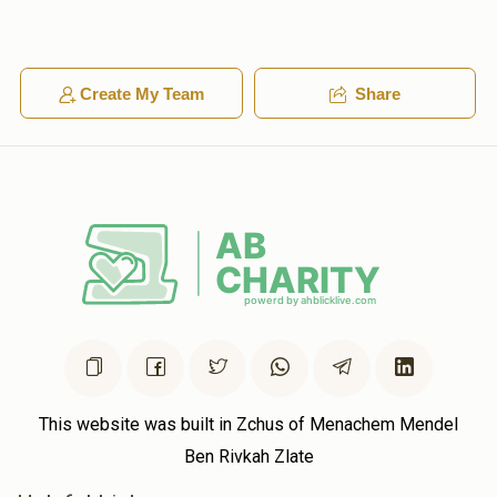
שמחה ליכטינשטיין
הערש אלימלך זילבערשטיין
$5.00
1 year ago
א דאללער פאר א דאללער
Create My Team
Share
Anonymous
הערש אלימלך זילבערשטיין
$7.00
1 year ago
יעקב הערש פריעדמאן
הערש אלימלך זילבערשטיין
$18.00
1 year ago
This website was built in Zchus of Menachem Mendel
Ben Rivkah Zlate