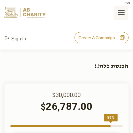
בס"ד
AB
CHARITY
powerd by ahblicklive.com
Create A Campaign
Sign In
הכנסת כלה!!
$30,000.00
26,787.00
$
89%