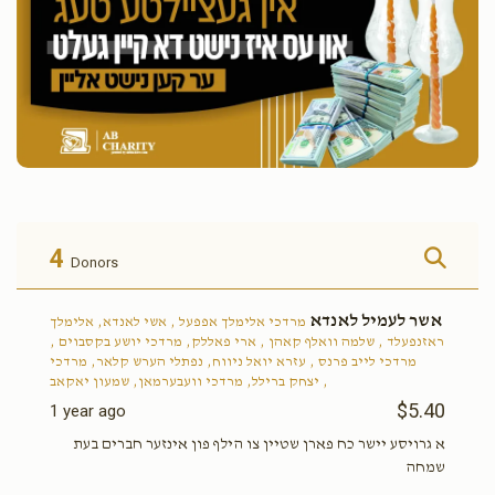
4
Donors
אשר לעמיל לאנדא
מרדכי אלימלך אפפעל , אשי לאנדא, אלימלך
ראזנפעלד , שלמה וואלף קאהן , ארי פאללק, מרדכי יושע בקסבוים ,
מרדכי לייב פרנס , עזרא יואל ניווח, נפתלי הערש קלאר, מרדכי
יצחק ברילל, מרדכי וועבערמאן, שמעון יאקאב ,
$5.40
1 year ago
א גרויסע יישר כח פארן שטיין צו הילף פון אינזער חברים בעת
שמחה