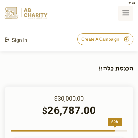
בס"ד
AB
CHARITY
powerd by ahblicklive.com
Create A Campaign
Sign In
הכנסת כלה!!
$30,000.00
26,787.00
$
89%