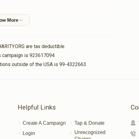
$10.00
$100.00
HARITY.ORG are tax deductible
his campaign is 923617094
nations outside of the USA is 99-4322663
Helpful Links
Co
Create A Campaign
Tap & Donate
Unrecognized
Login
Charge