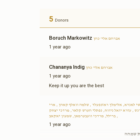
5
Donors
Boruch Markowitz
אברהם אלי' כהן
1 year ago
Chananya Indig
אברהם אלי' כהן
1 year ago
Keep it up you are the best
י לאנדא, אלימלך ראזנפעלד , שלמה וואלף קאהן , ארי
נס , עזרא יואל ניווח, נפתלי הערש קלאר, מרדכי יצחק
ברילל, מרדכי וועבערמאן, שמעון יאקאב ,
1 year ago
עת שמחה