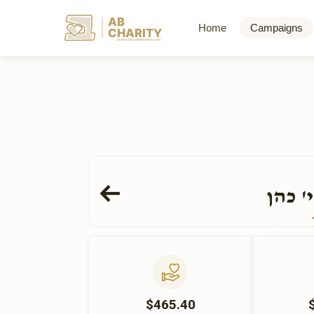
AB
Home
Campaigns
CHARITY
powerd by ahblicklive.com
' כהן
$465.40