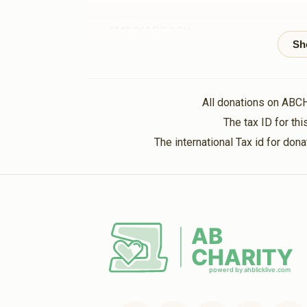
AMROM BRACH
אברהם אלי' כהן
1 year ago
Duved Yoel Cohen
אברהם אלי' כהן
All donations on ABC
1 year ago
The tax ID for t
The international Tax id for do