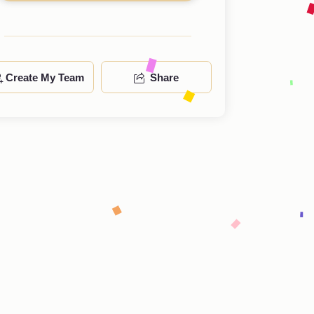
Create My Team
Share