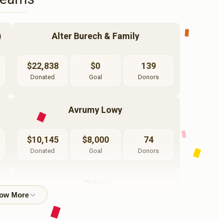
)
Alter Burech & Family
$22,838
$0
139
Donated
Goal
Donors
Avrumy Lowy
$10,145
$8,000
74
Donated
Goal
Donors
Raizy
$3,199
$2,500
52