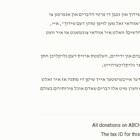
ידוך און געבן די פרטי הדברים און אנפרעגן צו
"אוודאי זאל מען לויפן טוהן דעם שידוך", איי
אס איז וועגן געלט? פון וואו זאלן מיר שאפן $150,000 אין 3 חדשים? וואלט איר אוודאי צוגעזאגט אז איר וועט
בים און ידידים, העלפטס ארויס דעם גליקליכן חתן
 דער אייבערשטער אייך שיקן די מתנה אז איר זאלט
ווערן מיט אלו דברים שאדם אוכל פירותיהם בעולם
All donations on ABC
The tax ID for th