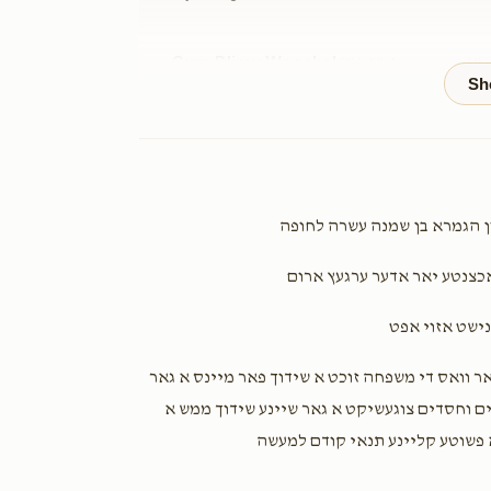
Sura Blimy Wagshal
Yidel lichtenstein & Yid
1 year ago
Gitty Csin
Yidel lichtenstein & Yida Hersh (zvi)
1 year ago
שון הגמרא בן שמנה עשרה לחופה
Zvi Gefen
Yidel lichtenstein & Yida Hersh (zvi)
 אכצנטע יאר אדער ערגעץ ארום
1 year ago
נישט אזוי אפט
Yidel
Yidel lichtenstein & Yida Hersh (zvi)
אר וואס די משפחה זוכט א שידוך פאר מיינס א גאר
1 year ago
ם וחסדים צוגעשיקט א גאר שיינע שידוך ממש א
 פשוטע קליינע תנאי קודם למעשה