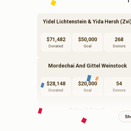
Yidel Lichtenstein & Yida Hersh (zvi
$71,482
$50,000
268
Donated
Goal
Donors
Mordechai And Gittel Weinstock
$28,148
$20,000
54
Donated
Goal
Donors
Kalmy & Family
$5,257
$10,000
40