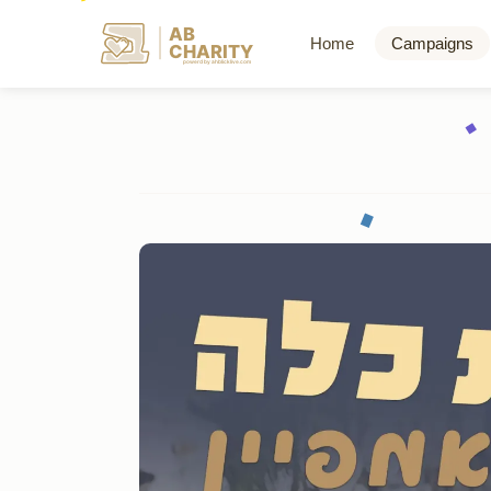
AB
Home
Campaigns
CHARITY
powerd by ahblicklive.com