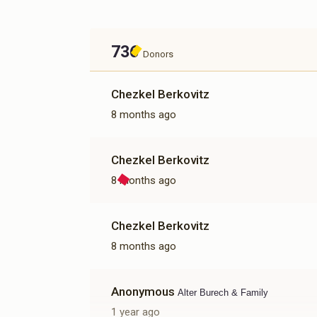
Donated
Goal
Donors
736
ICHUD 5772 
Donors
Chezkel Berkovitz
$4,552
$25,000
35
8 months ago
Donated
Goal
Donors
Chezkel Berkovitz
Exit Realty Venture
8 months ago
$392
$500
13
Donated
Goal
Donors
Chezkel Berkovitz
8 months ago
Anonymous
Alter Burech & Family
1 year ago