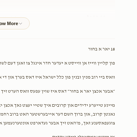
$150.00
a Hersh (zvi)
$20.00
18 יאר א בחור
פון קליין ווייז אן ווייסט א יעדער חדר אינגל צו זאגן דעם ל
$18.00
וואס ביי רוב מנין ובנין פון כלל ישראל איז דאס בערך און די
״אבער אכצן יאר א בחור״ דאס איז שוין עפעס וואס הערט זיך 
$190.00
מיינע טייערע ידידים און קרובים איך שטיי יעצט נאך אכצן י
נאנטן קרוב, און ברוך השם דער אייבערשטער האט ברוב רחמי
צוגעפאסענע זאך, מ'האט זיך אבער געדארפט אונטערנעמען א