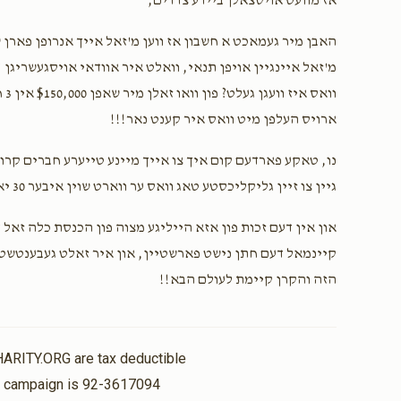
אז מוועט אויסצאלן ביידע צדדים,
האבן מיר געמאכט א חשבון אז ווען מ'זאל אייך אנרופן פארן ש
מ'זאל איינגיין אויפן תנאי, וואלט איר אוודאי אויסגעשריגן ,
וו
ארויס העלפן מיט וואס איר קענט נאר!!!
נו, טאקע פארדעם קום איך צו אייך מיינע טייערע חברים קרו
גיין צו זיין גליקליכסטע טאג וואס ער ווארט שוין איבער 30 יאר גליקליכערהייט,
און אין דעם זכות פון אזא הייליגע מצוה פון הכנסת כלה זאל
קיינמאל דעם חתן נישט פארשטיין, און איר זאלט געבענטשט 
הזה והקרן קיימת לעולם הבא!!
HARITY.ORG are tax deductible
is campaign is 92-3617094