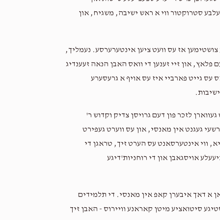
2 years ago
זעלבע סטרוקטור ווי א ראש ישיבה, משגיח, און
Mayer Katz
Yomty Sasson, Mordechai Kohn, Yo
Moishe Beck, Yoely Heiman
ע צושטימען אז עס וועט ציען אינטערערסע. נעמליך,
2 years ago
ם פלאץ, און זיי זענען די וואס האבן הנאה זעענדיג
ס עס גייט פארביי איז עס אויף א גרעסערע
Shmalke Landau
Mordechai Kohn, Moishe Be
ישיבות.
2 years ago
געווארן לזכר פון דעם גרויסן צדיק וקדוש ר'
שעי געגנט אין מאנסי, און עס ווערט געפירט
א, ווי אינטערסאנט עס הערט זיך, טראגן די
יעעלע אויסגאבן און די רוחניות'דיגע
 אן א דאך איבערן קאפ אין מאנסי. די תלמידים
טיגע סיטואציע מיטן קאראנע וויירוס - האבן זיך