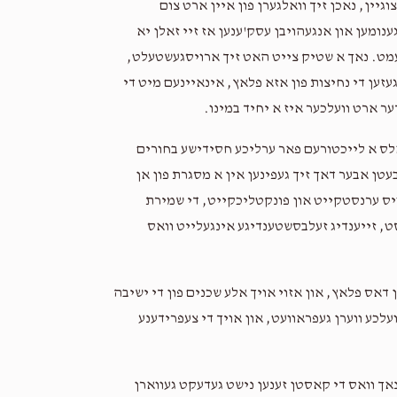
גיין, נאכן זיך וואלגערן פון איין ארט צום
נומען און אנגעהויבן עסק'ענען אז זיי זאלן יא
עמט. נאך א שטיק צייט האט זיך ארויסגעשטעלט,
עזען די נחיצות פון אזא פלאץ, אינאיינעם מיט די
ער ארט וועלכער איז א יחיד במינו.
ט אלס א לייכטורעם פאר ערליכע חסידישע בחורים
עטן אבער דאך זיך געפינען אין א מסגרת פון אן
ויס ערנסטקייט און פונקטליכקייט, די שמירת
ט, זייענדיג זעלבסשטענדיגע אינגעלייט וואס
דאס פלאץ, און אזוי אויך אלע שכנים פון די ישיבה
ועלכע ווערן געפראוועט, און אויך די צעפרידענע
אך וואס די קאסטן זענען נישט געדעקט געווארן