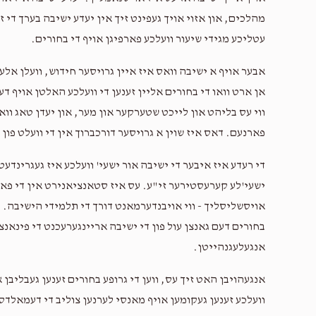
מהלכים, און אזוי אויך געפינט זיך אין יעדע ישיבה בערך די 
עטליכע מגידי שיעור וועלכע פארפיגן אויף די בחורים.
ssi Fried, Volvi Kohn, Yoely Jakobowitz,
$25.71
אבער אויף א ישיבה וואס איז איין גרויסער חידוש, וועלן אל
אן ארט וואו די בחורים אליין זענען די וועלכע האלטן אויף דע
ווי עס בליהט און לייכט שטערקער און מער, און יעדן טאג ווא
$10.00
ck, Aron Volf Braver, Hershy Fekete
פארנעם. דאס איז שוין א גרויסער דורכברוך אין די וועלט פון 
די רעדע איז איבער די ישיבה אור ישעי' וועלכע איז געגרינדעט 
ישעי'לע קערעסטירער זי"ע. עס איז סטאנציאנירט אין די פאר
אויסשליסליך - ווי אויבנדערמאנט דורך די תלמידי הישיבה. י
בחורים דעם גאנצן עול פון די ישיבה אריינגערעכנט די פינאנצ
אנגעלעגנהייטן.
אנגעהויבן האט זיך עס, ווען די גרופע בחורים זענען געבליבן
וועלכע זענען געקומען אויף מאנסי לערנען צוליב די דעמאלדס