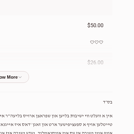
$50.00
🤍🤍🤍
$26.00
$1.00
בס״ד
אין א וועלט ווי ישיבות בליען און שפראצן ארויס בליעה"ר איז
טייטלען אויף א ספעציפישער ארט און זאגן 'דאס איז אייגנארטי
$100.00
אויף איין ישיבה אז עס איז אויסנאמליך. יעדע ישיבה איז או