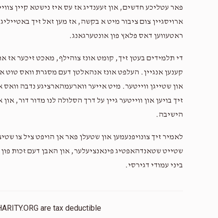
פאר עטליכע חדשים, און זעענדיג אז עס איז נישטא קיין צוו
ארויסגיין צום ציבור מיט א בקשה, אז מען זאל זיך באטייליג
ראטעווען דאס פלאץ פון אונטערגאנג.
די תלמידים בעטן זיך, קומט אונז צוהילף, מאכט זיכער אז אונ
קענען אנגיין. העלפט אונז אנהאלטן דעם מסגרת וואס טוט אזו
און שטייגן ווייטער. מיט אייער ווארעמהארציגע נדבה וואס א
זיך בויען און ווייטער גיין על דרך הסלולה לנו מדור דור, און
הישיבה.
לאמיר זיך צונויפנעמען און שטעלן פאר אן הויפט ציל צו שטיצן
שטייט שטאנדהאפטיג פינאנציעלער, און האבן דעם זכות פון ד
ביני עמודי דגירסי.
HARITY.ORG are tax deductible