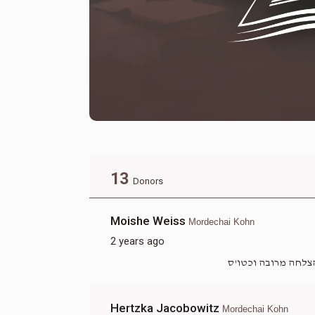
13
Donors
Moishe Weiss
Mordechai Kohn
2 years ago
הצלחה מרובה וכטו'ס
Hertzka Jacobowitz
Mordechai Kohn