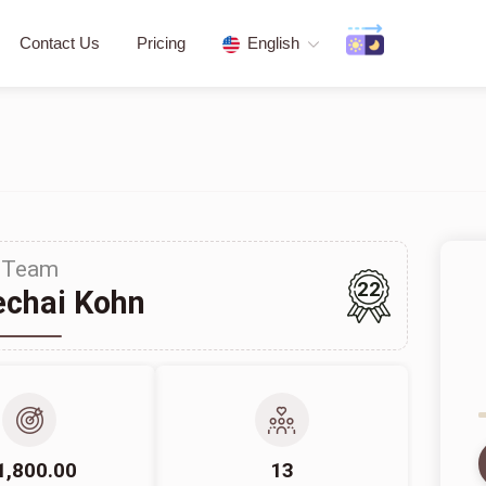
Contact Us
Pricing
English
Team
22
chai Kohn
1,800.00
13