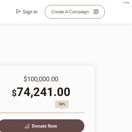
בס"ד
Create A Campaign
Sign In
$100,000.00
74,241.00
$
74%
Donate Now