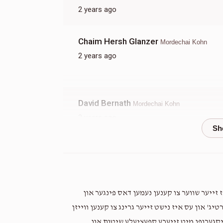
2 years ago
Chaim Hersh Glanzer
Mordechai Kohn
2 years ago
David Bernath
Mordechai Kohn
2 years ago
Aharon Tovi
Mordechai Kohn
2 years ago
get to work u could bring in 50 k
 זייער שווער צו קענען נעמען דאס פינגער און
ג' און עס איז נישט זייער גרינג צו קענען ווייזן
Moshe Lichter
Mordechai Kohn
יסגערופן מיט זייערע ספעציעלע שיטות און