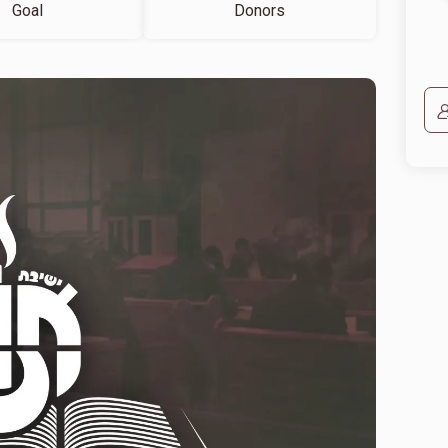
Goal
Donors