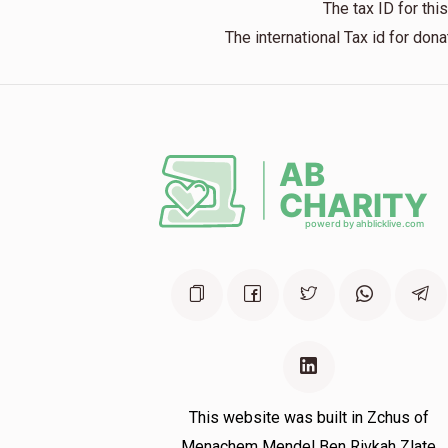
The tax ID for th
The international Tax id for do
This website was built in Zchus of
Menachem Mendel Ben Rivkah Zlate