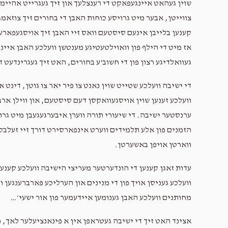
שוין געהאט איינגעפאקט די רענצלעך און זיך געגרייט אהיימצו
צווייטן, אבער מיט גרויסע כוחות האבן די בחורים זיך צוזאמגע
קענען בלייבן אינעם סיסטעם וואס זיי האבן זיך אויסגעפאר
אז מיט די הילף פון וואוילטעטיגע מענטשן וועלכע האבן איינג
געוואלדיגע רצון פון די חשוב'ע בחורים, האט זיך געגרינדעט ד
די ישיבה וועלכע שטייט שוין נאנט צו פיר יאר צו גוטן, דינ
וועלכע זענען שוין אויסגעוואקסן דעם סיסטעם, און ווילן ארב
ערנסטער ישיבה. די שיעורי תורה ווערן איבערגעגעבן מיט גר
הזמנים פון אלע תלמידים ווערט אינפארסירט דורך זיי זעלבס
ווארטן אויפן באשערטן.
עדות זאגן קענען די הונדערטער מעריצי הישיבה וועלכע קענען 
וועלכע געניסן אויך פון די מנינים און הערליכע פארברענגען ו
מחותנים וועלכע האבן גענומען איידעמער פון אור ישעי׳…
אצינד האט זיך די ישיבה געטראפן אין א פינאנציעלער לאך, נ