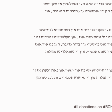
ייטער ברירה האט מען באשלאסן אז מען וועט
ן אין די אומגעהויערע הוצאות הישיבה, און
זער מקור פון רוחניות און גשמיות זאל ווייטער
יפיל גוטס מיט אונז, און העלפט אונז מצליח זיין
יר טוט ביישטייערן ברוח נדיבה, העלפט איר אונז
 איר נעמט אנטייל אין די געוואלדיגע פעולות
 די הייליגע ישיבה אור ישעי׳ און פארזיכערן אז זי
י הצלחה פון די טייערע תלמידים וועלכע לערנען
All donations on ABC