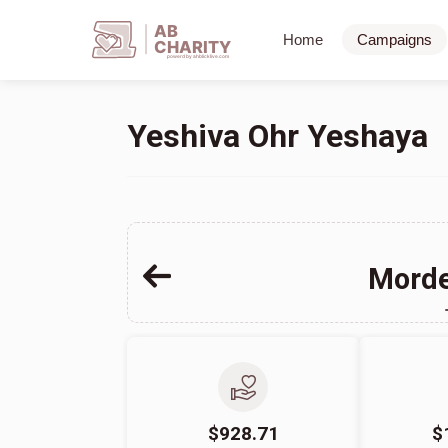
AB
Home
Campaigns
CHARITY
powerd by ahblicklive.com
Yeshiva Ohr Yeshaya
Morde
$928.71
$