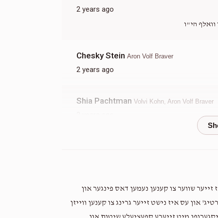
2 years ago
וואלף הי"ו
Chesky Stein
Aron Volf Braver
2 years ago
Shia Pachtman
Volvi Kohn, Aron Volf Braver
2 years ago
קהילת דעעש ישראל
Aron Volf Braver
2 years ago
 זייער שווער צו קענען נעמען דאס פינגער און
ג' און עס איז נישט זייער גרינג צו קענען ווייזן
Shaindy Niederman
Aron Volf Braver
יסגערופן מיט זייערע ספעציעלע שיטות און