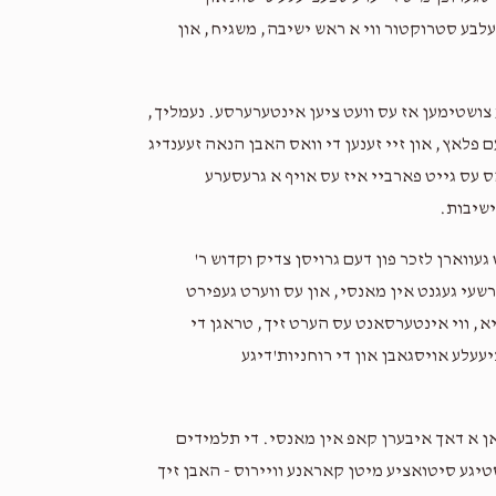
2 years ago
זעלבע סטרוקטור ווי א ראש ישיבה, משגיח, און
Michael Masri
Aron Volf Braver
2 years ago
ע צושטימען אז עס וועט ציען אינטערערסע. נעמליך,
ם פלאץ, און זיי זענען די וואס האבן הנאה זעענדיג
ס עס גייט פארביי איז עס אויף א גרעסערע
Getzy Hollender
Aron Volf Braver
ישיבות.
2 years ago
געווארן לזכר פון דעם גרויסן צדיק וקדוש ר'
שעי געגנט אין מאנסי, און עס ווערט געפירט
א, ווי אינטערסאנט עס הערט זיך, טראגן די
יעעלע אויסגאבן און די רוחניות'דיגע
 אן א דאך איבערן קאפ אין מאנסי. די תלמידים
טיגע סיטואציע מיטן קאראנע וויירוס - האבן זיך