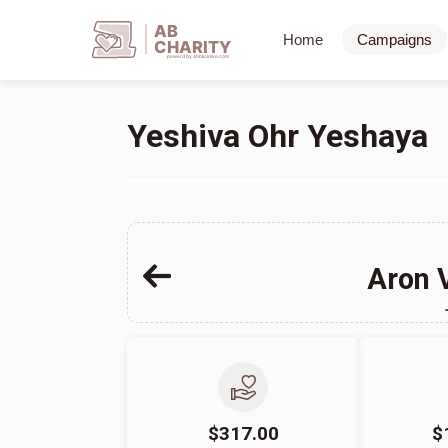
AB
Home
Campaigns
CHARITY
powerd by ahblicklive.com
Yeshiva Ohr Yeshaya
Aron 
$317.00
$