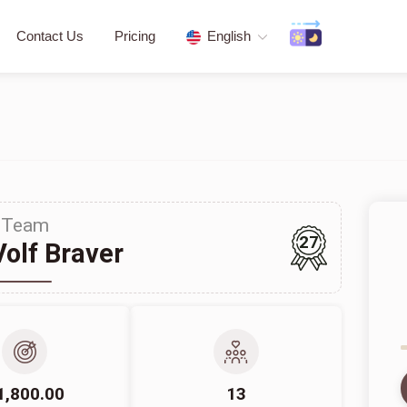
Contact Us
Pricing
English
Team
27
Volf Braver
1,800.00
13