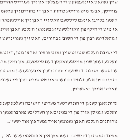
שוין געהאט איינגעפאקט די רענצלעך און זיך געגרייט אהיימצו
צווייטן, אבער מיט גרויסע כוחות האבן די בחורים זיך צוזאמגע
קענען בלייבן אינעם סיסטעם וואס זיי האבן זיך אויסגעפאר
אז מיט די הילף פון וואוילטעטיגע מענטשן וועלכע האבן איינג
געוואלדיגע רצון פון די חשוב'ע בחורים, האט זיך געגרינדעט ד
די ישיבה וועלכע שטייט שוין נאנט צו פיר יאר צו גוטן, דינ
וועלכע זענען שוין אויסגעוואקסן דעם סיסטעם, און ווילן ארב
ערנסטער ישיבה. די שיעורי תורה ווערן איבערגעגעבן מיט גר
הזמנים פון אלע תלמידים ווערט אינפארסירט דורך זיי זעלבס
ווארטן אויפן באשערטן.
עדות זאגן קענען די הונדערטער מעריצי הישיבה וועלכע קענען 
וועלכע געניסן אויך פון די מנינים און הערליכע פארברענגען ו
מחותנים וועלכע האבן גענומען איידעמער פון אור ישעי׳…
אצינד האט זיך די ישיבה געטראפן אין א פינאנציעלער לאך, נ