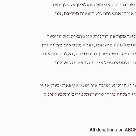
ייטער ברירה האט מען באשלאסן אז מען וועט
ן אין די אומגעהויערע הוצאות הישיבה, און
זער מקור פון רוחניות און גשמיות זאל ווייטער
יפיל גוטס מיט אונז, און העלפט אונז מצליח זיין
יר טוט ביישטייערן ברוח נדיבה, העלפט איר אונז
 איר נעמט אנטייל אין די געוואלדיגע פעולות
 די הייליגע ישיבה אור ישעי׳ און פארזיכערן אז זי
י הצלחה פון די טייערע תלמידים וועלכע לערנען
All donations on ABC