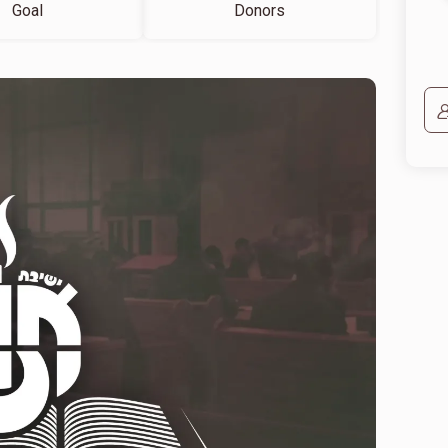
Goal
Donors