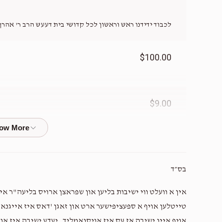
לכבוד ידידנו ראש וראשון לכל קדושי בית דעעש הרב ר' אהרן 
$100.00
$9.00
$50.00
בס״ד
פארן גטרייער הרה"ח ר אהרון וולף לכל קהילה קדישא
אין א וועלט ווי ישיבות בליען און שפראצן ארויס בליעה"ר איז
טייטלען אויף א ספעציפישער ארט און זאגן 'דאס איז אייגנארטי
$18.00
אויף איין ישיבה אז עס איז אויסנאמליך. יעדע ישיבה איז או