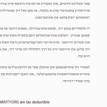
פאר עטליכע חדשים, און זעענדיג אז עס איז נישטא קיין צוו
ארויסגיין צום ציבור מיט א בקשה, אז מען זאל זיך באטייליג
ראטעווען דאס פלאץ פון אונטערגאנג.
די תלמידים בעטן זיך, קומט אונז צוהילף, מאכט זיכער אז אונ
קענען אנגיין. העלפט אונז אנהאלטן דעם מסגרת וואס טוט אזו
און שטייגן ווייטער. מיט אייער ווארעמהארציגע נדבה וואס א
זיך בויען און ווייטער גיין על דרך הסלולה לנו מדור דור, און
הישיבה.
לאמיר זיך צונויפנעמען און שטעלן פאר אן הויפט ציל צו שטיצן
שטייט שטאנדהאפטיג פינאנציעלער, און האבן דעם זכות פון ד
ביני עמודי דגירסי.
HARITY.ORG are tax deductible