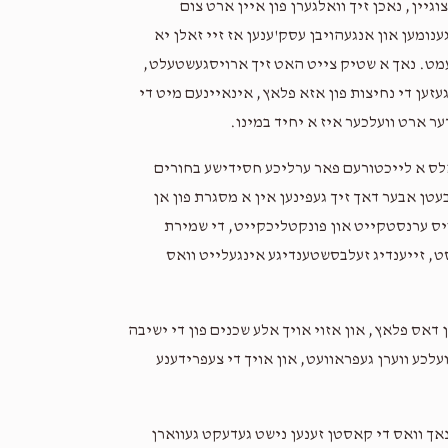
גיין, נאכן זיך וואלגערן פון איין ארט צום
נומען און אנגעהויבן עסק'ענען אז זיי זאלן יא
עמט. נאך א שטיק צייט האט זיך ארויסגעשטעלט,
עזען די נחיצות פון אזא פלאץ, אינאיינעם מיט די
ער ארט וועלכער איז א יחיד במינו.
ט אלס א לייכטורעם פאר ערליכע חסידישע בחורים
עטן אבער דאך זיך געפינען אין א מסגרת פון אן
ויס ערנסטקייט און פונקטליכקייט, די שמירת
ט, זייענדיג זעלבסשטענדיגע אינגעלייט וואס
דאס פלאץ, און אזוי אויך אלע שכנים פון די ישיבה
ועלכע ווערן געפראוועט, און אויך די צעפרידענע
אך וואס די קאסטן זענען נישט געדעקט געווארן