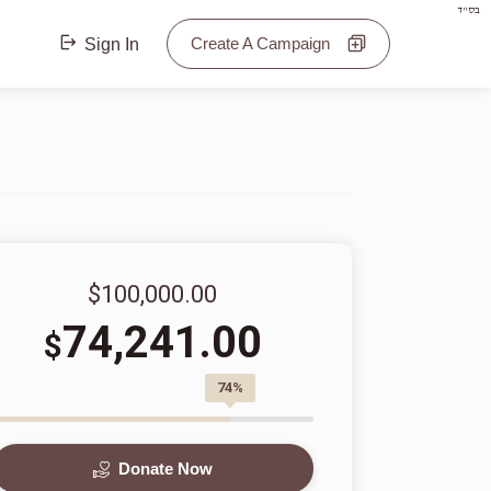
בס"ד
Create A Campaign
Sign In
$100,000.00
74,241.00
$
74%
Donate Now