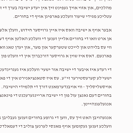
מהלכים, און אזוי אויך געפינט זיך אין יעדע ישיבה בערך די 
עטליכע מגידי שיעור וועלכע פארפיגן אויף די בחורים.
$10.00
אבער אויף א ישיבה וואס איז איין גרויסער חידוש, וועלן אל
אן ארט וואו די בחורים אליין זענען די וועלכע האלטן אויף דע
ווי עס בליהט און לייכט שטערקער און מער, און יעדן טאג ווא
$50.00
פארנעם. דאס איז שוין א גרויסער דורכברוך אין די וועלט פון 
לכבוד מיין בעסטע קאזון
די רעדע איז איבער די ישיבה אור ישעי' וועלכע איז געגרינדעט 
ישעי'לע קערעסטירער זי"ע. עס איז סטאנציאנירט אין די פאר
אויסשליסליך - ווי אויבנדערמאנט דורך די תלמידי הישיבה. י
בחורים דעם גאנצן עול פון די ישיבה אריינגערעכנט די פינאנצ
אנגעלעגנהייטן.
אנגעהויבן האט זיך עס, ווען די גרופע בחורים זענען געבליבן
וועלכע זענען געקומען אויף מאנסי לערנען צוליב די דעמאלדס