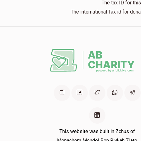
The tax ID for th
The international Tax id for do
This website was built in Zchus of
Menachem Mendel Ben Rivkah Zlate