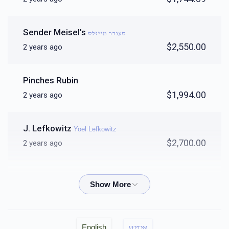
$5,000
$5,400
3
Donated
Goal
Donors
Sender Meisel's
סענדר מייזלס
$2,550.00
2 years ago
הרב ישראל פריעד
Pinches Rubin
$4,867
$5,400
3
$1,994.00
2 years ago
Donated
Goal
Donors
J. Lefkowitz
Yoel Lefkowitz
יוסף מעדלאוויטש
$2,700.00
2 years ago
$2,883
$7,200
8
Duvid Green
דוד גרין
Donated
Goal
Donors
$2,700.00
2 years ago
Eliezer Brown
אשר באב"ד
English
אידיש