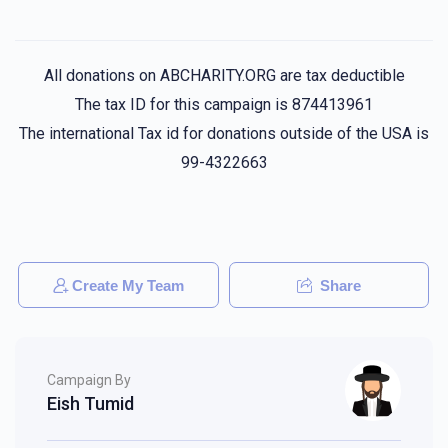
Donated
Goal
Donors
All donations on ABCHARITY.ORG are tax deductible
שמילי לאקס
The tax ID for this campaign is 874413961
The international Tax id for donations outside of the USA is
$950
$5,400
4
99-4322663
Donated
Goal
Donors
יענקי קעניג
Create My Team
Share
$1,005
$5,400
2
Donated
Goal
Donors
Campaign By
Eish Tumid
הרב אברהם אלי וואזנער