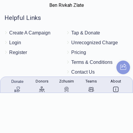
Ben Rivkah Zlate
יואל אלימילך קויפמאן
Helpful Links
$5,400
$5,400
1
Create A Campaign
Tap & Donate
Donated
Goal
Donors
Login
Unrecognized Charge
Register
Pricing
שלמה פירטה
Terms & Conditions
Contact Us
$1,240
$5,400
1
Donors
Zchusim
Teams
About
Donate
Donated
Goal
Donors
Contact Us
172 Blauvelt Rd, Monsey, NY
ישכר בער גאלדשטיין
(212) 239-8923
info@abcharity.org
$500
$5,400
1
Donated
Goal
Donors