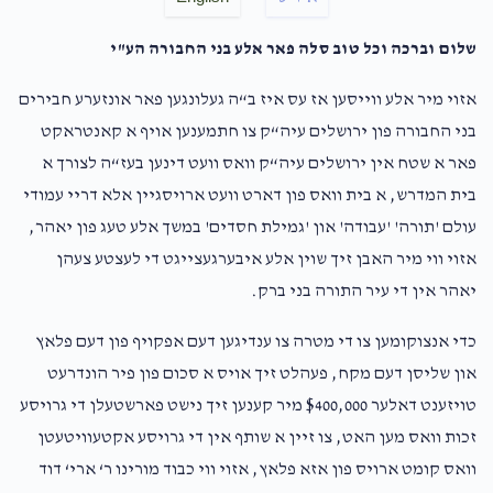
$36.00
2 years ago
שלום וברכה וכל טוב סלה פאר אלע בני החבורה הע"י
$6,220
$7,200
2
Donated
Goal
Donors
Eish Tumid
אזוי מיר אלע ווייסען אז עס איז ב“ה געלונגען פאר אונזערע חבירים
$2,000.00
2 years ago
בני החבורה פון ירושלים עיה“ק צו חתמענען אויף א קאנטראקט
פאר א שטח אין ירושלים עיה“ק וואס וועט דינען בעז“ה לצורך א
נפתלי מנחם גאטמאן 
Anonymous
בית המדרש, א בית וואס פון דארט וועט ארויסגיין אלא דריי עמודי
$164.00
2 years ago
עולם 'תורה' 'עבודה' און 'גמילת חסדים' במשך אלע טעג פון יאהר,
$5,400
$7,200
2
אזוי ווי מיר האבן זיך שוין אלע איבערגעצייגט די לעצטע צעהן
Donated
Goal
Donors
יאהר אין די עיר התורה בני ברק.
כדי אנצוקומען צו די מטרה צו ענדיגען דעם אפקויף פון דעם פלאץ
Yoel Lefkowitz 
און שליסן דעם מקח, פעהלט זיך אויס א סכום פון פיר הונדרעט
טויזענט דאלער $400,000 מיר קענען זיך נישט פארשטעלן די גרויסע
$5,400
$7,200
2
זכות וואס מען האט, צו זיין א שותף אין די גרויסע אקטעוויטעטן
Donated
Goal
Donors
וואס קומט ארויס פון אזא פלאץ, אזוי ווי כבוד מורינו ר‘ ארי‘ דוד