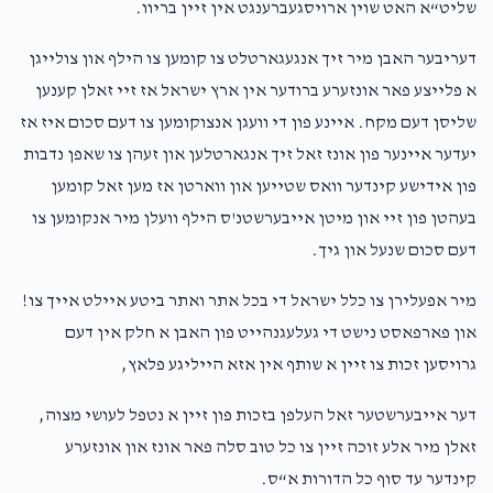
שליט“א האט שוין ארויסגעברענגט אין זיין בריוו.
אנשיל הערשקאוויטש
דעריבער האבן מיר זיך אנגעגארטלט צו קומען צו הילף און צולייגן
א פלייצע פאר אונזערע ברודער אין ארץ ישראל אז זיי זאלן קענען
$2,509
$5,400
5
שליסן דעם מקח. איינע פון די וועגן אנצוקומען צו דעם סכום איז אז
Donated
Goal
Donors
יעדער איינער פון אונז זאל זיך אנגארטלען און זעהן צו שאפן נדבות
פון אידישע קינדער וואס שטייען און ווארטן אז מען זאל קומען
בעהטן פון זיי און מיטן אייבערשטנ'ס הילף וועלן מיר אנקומען צו
אברהם האלבערשטאם
דעם סכום שנעל און גיך.
$4,133
$5,400
2
מיר אפעלירן צו כלל ישראל די בכל אתר ואתר ביטע איילט אייך צו!
Donated
Goal
Donors
און פארפאסט נישט די געלעגנהייט פון האבן א חלק אין דעם
גרויסען זכות צו זיין א שותף אין אזא הייליגע פלאץ,
אלימלך מאסקאוויטש 
דער אייבערשטער זאל העלפן בזכות פון זיין א נטפל לעושי מצוה,
זאלן מיר אלע זוכה זיין צו כל טוב סלה פאר אונז און אונזערע
$4,100
$7,200
2
קינדער עד סוף כל הדורות א“ס.