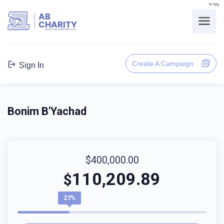
בס"ד
AB
CHARITY
powerd by ahblicklive.com
Create A Campaign
Sign In
Bonim B'Yachad
$400,000.00
110,209.89
$
27%