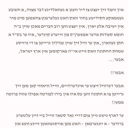
Stolzberg Family
הערשי ראזענבערג
$100.00
2 years ago
איך ווענד זיך יעצט צו דיר וועגן א געוואלדיגע דבר מצוה, א חשובע
To the one and only Hershy!!! Special for YOU!
געשמאקע חסידישע בחור וואס האט געלערענט צוזאמען מיט מיר
אין ישיבה אלע יארן. אין יעצט ווען רוב חברים מאכן שוין ב"ה
Jacob Mittelman
חומש סעודות אדער אפשערן'ס פון זייערע קינדער, איז ער בס"ד א
הערשי ראזענבערג
$18.00
חתן געווארן, און ער וויל זיך שוין ענדליך גרייטן צו די גרויסע
2 years ago
שמחת החתונה וואס גייט אי"ה פארקומען אין ארץ ישראל,
אבער...
Phone Donation
הערשי ראזענבערג
$20.00
2 years ago
אבער!!
אבער דערוויל זיצט ער אינדערהיים, ווייל וויאזוי קען מען זיך
Phone Donation
Hershey Rosenberg
גרייטן צו א חתונה ווען עס איז אין בידו לפורטה אפילו שווה פרוטה
$5.00
2 years ago
ממש!!
ער דארף נישט גיין צום דריי גאד סטאר ווייל ביי זיין עלטערע
ברודער – א יונגערמאן – האט מען אויסגעוואשן זיינע וועש און