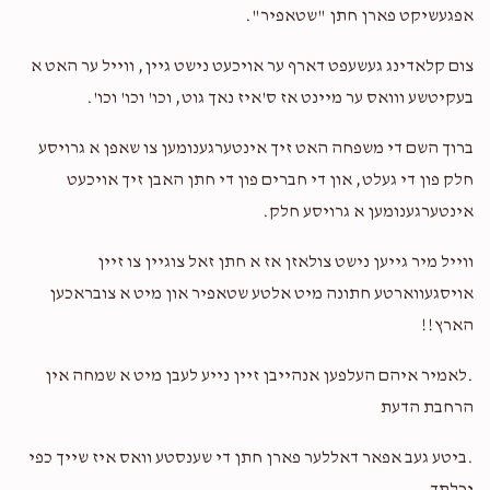
אפגעשיקט פארן חתן "שטאפיר".
צום קלאדינג געשעפט דארף ער אויכעט נישט גיין, ווייל ער האט א
בעקיטשע ווואס ער מיינט אז ס'איז נאך גוט, וכו' וכו' וכו'.
ברוך השם די משפחה האט זיך אינטערגענומען צו שאפן א גרויסע
חלק פון די געלט, און די חברים פון די חתן האבן זיך אויכעט
אינטערגענומען א גרויסע חלק.
ווייל מיר גייען נישט צולאזן אז א חתן זאל צוגיין צו זיין
אויסגעווארטע חתונה מיט אלטע שטאפיר און מיט א צובראכען
הארץ!!
.לאמיר איהם העלפען אנהייבן זיין נייע לעבן מיט א שמחה אין
הרחבת הדעת
.ביטע געב אפאר דאללער פארן חתן די שענסטע וואס איז שייך כפי