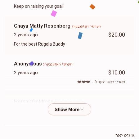
Keep on raising your goal!
Chaya Matty Rosenberg
הערשי ראזענבערג
$20.00
2 years ago
For the best Rugela Buddy
Anonymous
הערשי ראזענבערג
$10.00
2 years ago
פאר'ן ראש הקהל...❤️❤️❤️
Hershy Goldman
הערשי ראזענבערג
$54.00
2 years ago
ותקננו בעצה טובה לפניך
א גוט יאר