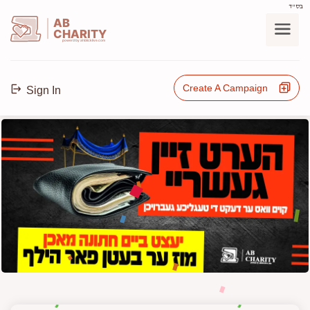
בס"ד
AB
CHARITY
powerd by ahblicklive.com
Create A Campaign
Sign In