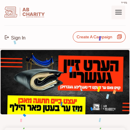
בס"ד
AB
CHARITY
powerd by ahblicklive.com
Create A Campaign
Sign In