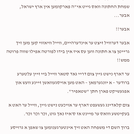
מיין גיטע טשעסטער חבר
שמחת החתונה וואס גייט אי"ה פארקומען אין ארץ ישראל,
$1,469
$1,800
45
אבער...
Donated
Goal
Donors
Bentzion Kohn
משה ברש"י פריעדמאן
אבער!!
$5.00
2 years ago
מושי ביסט א צדיק
יואל ראטה
אבער דערוויל זיצט ער אינדערהיים, ווייל וויאזוי קען מען זיך
גרייטן צו א חתונה ווען עס איז אין בידו לפורטה אפילו שווה פרוטה
38
$1,500
בדרך הטבע
$1,558
משה ברש"י פריעדמאן
ממש!!
$10.00
Donated
Goal
Donors
2 years ago
ער דארף נישט גיין צום דריי גאד סטאר ווייל ביי זיין עלטערע
מושי בקרוב ביי דיר אויף שימחעס
ברודער – א יונגערמאן – האט מען אויסגעוואשן זיינע וועש און
יעקב לעוו
אפגעשיקט פארן חתן "שטאפיר".
צום קלאדינג געשעפט דארף ער אויכעט נישט גיין, ווייל ער האט א
$1,268
$1,250
40
בעקיטשע ווואס ער מיינט אז ס'איז נאך גוט, וכו' וכו' וכו'.
Donated
Goal
Donors
ברוך השם די משפחה האט זיך אינטערגענומען צו שאפן א גרויסע