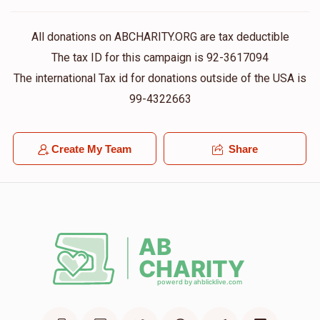
All donations on ABCHARITY.ORG are tax deductible
משולם הורוויץ
The tax ID for this campaign is 92-3617094
The international Tax id for donations outside of the USA is
$1,529
$2,500
29
99-4322663
Donated
Goal
Donors
Create My Team
Share
משה ליכטענשטיין
$1,370
$1,500
28
Donated
Goal
Donors
ישראל בער לאנדא