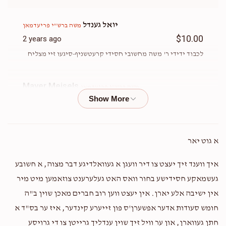
Donated
Goal
Donors
יואל גענדל
משה ברש"י פריעדמאן
$10.00
2 years ago
אשר זעליג פייערווערגער
לכבוד ידידי ר' משה מחשובי חסידי קרעטשניף-סיגעו זיי מצליח
$2,053
$2,000
47
Mayer Meisels
Donors
Goal
משה ברש"י פריעדמאן
Donated
$5.00
2 years ago
We miss you moishe
יחיאל לאנדא
א גוט יאר
Phone Donation
Moshe Friedman Ben Rabbi Shmiel
Yeshaya
$1,500
$1,500
49
איך ווענד זיך יעצט צו דיר וועגן א געוואלדיגע דבר מצוה, א חשובע
$5.00
2 years ago
Donated
Goal
Donors
געשמאקע חסידישע בחור וואס האט געלערענט צוזאמען מיט מיר
אין ישיבה אלע יארן. אין יעצט ווען רוב חברים מאכן שוין ב"ה
אלטע בחור
משה ברש"י פריעדמאן
חומש סעודות אדער אפשערן'ס פון זייערע קינדער, איז ער בס"ד א
יעקב נתן הורוויץ
$10.00
2 years ago
חתן געווארן, און ער וויל זיך שוין ענדליך גרייטן צו די גרויסע