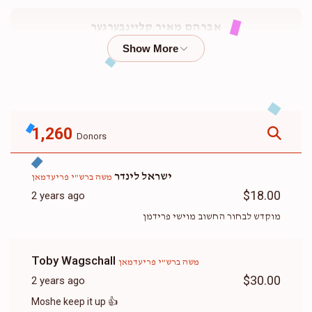
אברהם מאיר קליינבערגער
$2,263
$2,500
49
Donated
Goal
Donors
1,260
Donors
ארי קאהן
ישראל לינדר
משה ברש"י פריעדמאן
$1,573
$1,800
55
$18.00
2 years ago
Donated
Goal
Donors
מוקדש לבחור החשוב מוישי פרידמן
ארי האלבערשטאם
Toby Wagschall
משה ברש"י פריעדמאן
$30.00
2 years ago
$2,175
$3,000
46
Moshe keep it up 👍