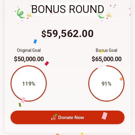
BONUS ROUND
59,562.00
$
Original Goal
Bonus Goal
$50,000.00
$65,000.00
119%
91%
Donate Now