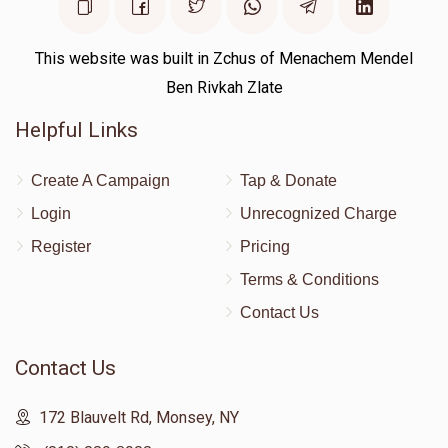
$1,171
$1,250
29
Donated
Goal
Donors
This website was built in Zchus of Menachem Mendel
Ben Rivkah Zlate
מענדי לעבאוויטש
Helpful Links
Create A Campaign
Tap & Donate
$1,675
$1,800
23
Donated
Goal
Donors
Login
Unrecognized Charge
Register
Pricing
Terms & Conditions
משה טייטלבוים
Contact Us
$1,499
$1,800
24
Contact Us
Donated
Goal
Donors
172 Blauvelt Rd, Monsey, NY