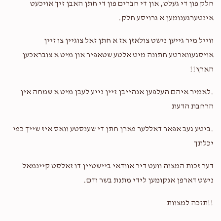
חלק פון די געלט, און די חברים פון די חתן האבן זיך אויכעט
שלמה טירנויער
אינטערגענומען א גרויסע חלק.
$1,968
$1,800
32
ווייל מיר גייען נישט צולאזן אז א חתן זאל צוגיין צו זיין
Donated
Goal
Donors
אויסגעווארטע חתונה מיט אלטע שטאפיר און מיט א צובראכען
הארץ!!
.לאמיר איהם העלפען אנהייבן זיין נייע לעבן מיט א שמחה אין
משה ברא"ש פריעדמאן
הרחבת הדעת
$1,114
$1,000
39
.ביטע געב אפאר דאללער פארן חתן די שענסטע וואס איז שייך כפי
Donated
Goal
Donors
יכלתך
דער זכות המצוה וועט דיר אוודאי ביישטיין דו זאלסט קיינמאל
משה יוסף טייטלבוים
נישט דארפן אנקומען לידי מתנת בשר ודם.
!!תזכה למצוות
$2,406
$2,500
21
Donated
Goal
Donors