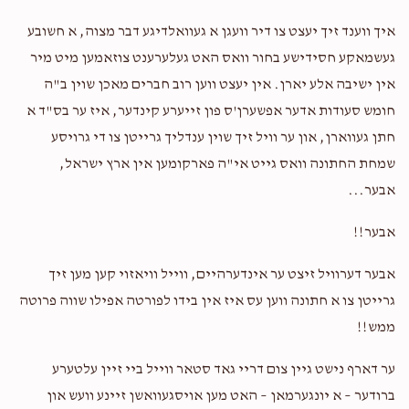
Mordechai Schlesinger
אליעזר דייטש
איך ווענד זיך יעצט צו דיר וועגן א געוואלדיגע דבר מצוה, א חשובע
$50.00
2 years ago
געשמאקע חסידישע בחור וואס האט געלערענט צוזאמען מיט מיר
אין ישיבה אלע יארן. אין יעצט ווען רוב חברים מאכן שוין ב"ה
Anonymous
אליעזר דייטש
חומש סעודות אדער אפשערן'ס פון זייערע קינדער, איז ער בס"ד א
$100.00
2 years ago
חתן געווארן, און ער וויל זיך שוין ענדליך גרייטן צו די גרויסע
שמחת החתונה וואס גייט אי"ה פארקומען אין ארץ ישראל,
אלי מענדלאוויטש
יעקב נתן הורוויץ, מרדכי קעניגסבערג, אלי
אבער...
ראזענבערג, יואל ראטה, מענדל ראטה, ארי קאהן, יענקי שארף,
הערשי ראזנער, שמואל ראבינאוויטץ, ארי האלבערשטאם, יעקב
לעוו, ארי פאלמאן, מאיר שווימער, דוד יואל פעקעטע, ש
אבער!!
$2.65
2 years ago
אבער דערוויל זיצט ער אינדערהיים, ווייל וויאזוי קען מען זיך
עס איז נישט די געלט סאיז די האאארץ!!!!!
גרייטן צו א חתונה ווען עס איז אין בידו לפורטה אפילו שווה פרוטה
ממש!!
ער דארף נישט גיין צום דריי גאד סטאר ווייל ביי זיין עלטערע
ברודער – א יונגערמאן – האט מען אויסגעוואשן זיינע וועש און