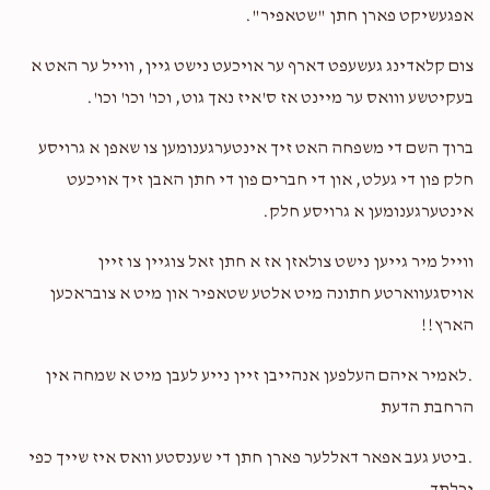
אפגעשיקט פארן חתן "שטאפיר".
צום קלאדינג געשעפט דארף ער אויכעט נישט גיין, ווייל ער האט א
בעקיטשע ווואס ער מיינט אז ס'איז נאך גוט, וכו' וכו' וכו'.
ברוך השם די משפחה האט זיך אינטערגענומען צו שאפן א גרויסע
חלק פון די געלט, און די חברים פון די חתן האבן זיך אויכעט
אינטערגענומען א גרויסע חלק.
ווייל מיר גייען נישט צולאזן אז א חתן זאל צוגיין צו זיין
אויסגעווארטע חתונה מיט אלטע שטאפיר און מיט א צובראכען
הארץ!!
.לאמיר איהם העלפען אנהייבן זיין נייע לעבן מיט א שמחה אין
הרחבת הדעת
.ביטע געב אפאר דאללער פארן חתן די שענסטע וואס איז שייך כפי