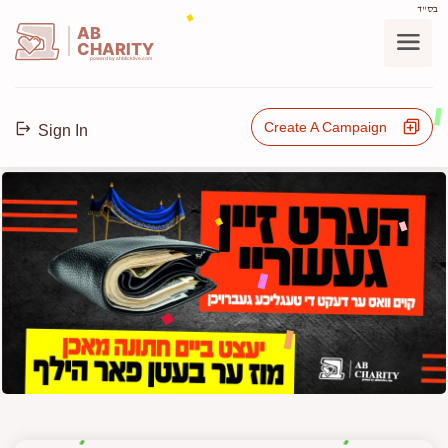
בס"ד
AB
CHARITY
powerd by ahblicklive.com
Create A Campaign
Sign In