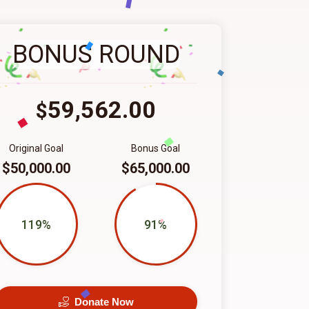
BONUS ROUND
59,562.00
$
Original Goal
Bonus Goal
$50,000.00
$65,000.00
119%
91%
Donate Now