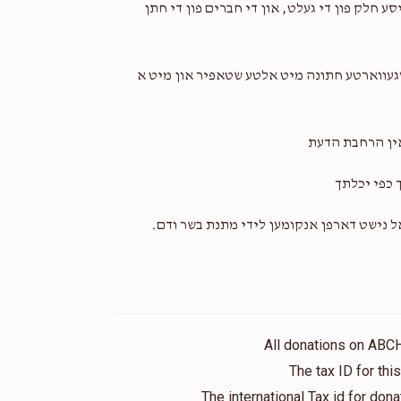
ע חלק פון די געלט, און די חברים פון די חתן
אויסגעווארטע חתונה מיט אלטע שטאפיר און מיט א
אין הרחבת הדעת
 כפי יכלתך
אל נישט דארפן אנקומען לידי מתנת בשר ודם.
All donations on ABC
The tax ID for th
The international Tax id for do