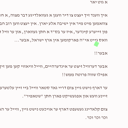
א גוט יאר
ארי קאהן, הערשי ראזנער, ארי האלבערשטאם, יעקב
איך ווענד זיך יעצט צו דיר וועגן א געוואלדיגע דבר מצוה, 
צוזאמען מיט מיר אין ישיבה אלע יארן. אין יעצט ווען רוב ח
חזק ואמץ
פון זייערע קינדער, איז ער בס"ד א חתן געווארן, און ער וויל 
וואס גייט אי"ה פארקומען אין ארץ ישראל, אבער...
$36.00
אבער!!
פסוקי דזמרא-שחרית-מוסף(;
אבער דערוויל זיצט ער אינדערהיים, ווייל וויאזוי קען מען זיך
אפילו שווה פרוטה ממש!!
$67.00
ער דארף נישט גיין צום דריי גאד סטאר ווייל ביי זיין עלטער
זיינע וועש און אפגעשיקט פארן חתן "שטאפיר".
$6.00
צום קלאדינג געשעפט דארף ער אויכעט נישט גיין, ווייל ער הא
וכו' וכו' וכו'.