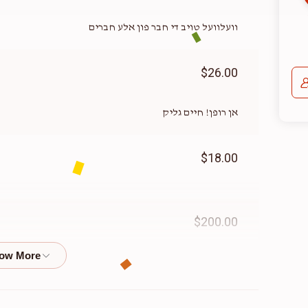
וועלוועל טויב די חבר פון אלע חברים
$26.00
אן רופן! חיים גליק
$18.00
$200.00
פאר וועלוועל זאגט מען נישט ניין
שמואל הכהן קאהן
$1.80
יעקב נתן הורוויץ, מרדכי ק