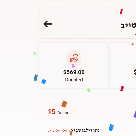
טויב
$569.00
Donated
15
Donors
נתן וילבושביץ
וועלוועל טויב