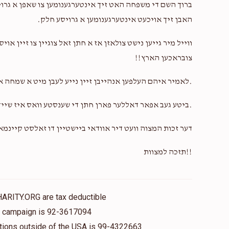
ברוך השם די משפחה האט זיך אינטערגענומען צו שאפן א גרויס
האבן זיך אויכעט אינטערגענומען א גרויסע חלק.
ווייל מיר גייען נישט צולאזן אז א חתן זאל צוגיין צו זיין 
צובראכען הארץ!!
.לאמיר איהם העלפען אנהייבן זיין נייע לעבן מיט א שמחה 
.ביטע געב אפאר דאללער פארן חתן די שענסטע וואס איז שייך
דער זכות המצוה וועט דיר אוודאי ביישטיין דו זאלסט קיינמ
!!תזכה למצוות
HARITY.ORG are tax deductible
is campaign is 92-3617094
nations outside of the USA is 99-4322663