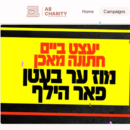
AB
Home
Campaigns
CHARITY
powerd by ahblicklive.com