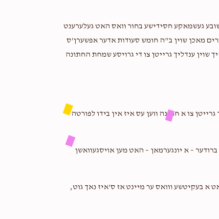
 לעוו, ארי פאלמאן, מאיר שווימער, שלמה טירנויער,
משה ליכטענשטיין, אברהם מאיר קליינב
א חשובע געשמאקע חסידישע בחור וואס האט געלערענט
2 years ago
ברים מאכן שוין ב"ה חומש סעודות אדער אפשערן'ס
זיך שוין ענדליך גרייטן צו די גרויסע שמחת החתונה
Lipa Goldstein
וועלוועל טויב
2 years ago
 גרייטן צו א חתונה ווען עס איז אין בידו לפורטה
יומי טונק
וועלוועל טויב
2 years ago
ע ברודער – א יונגערמאן – האט מען אויסגעוואשן
Meir Schreiber
וועלוועל טויב
ט א בעקיטשע ווואס ער מיינט אז ס'איז נאך גוט,
2 years ago