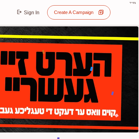
בס"ד
Create A Campaign
Sign In