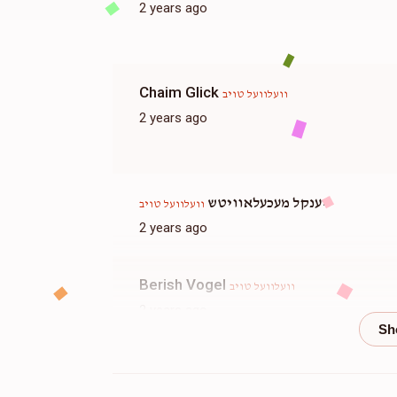
2 years ago
Chaim Glick
וועלוועל טויב
2 years ago
יענקל מעכעלאוויטש
וועלוועל טויב
2 years ago
Berish Vogel
וועלוועל טויב
2 years ago
עניגסבערג, אלי ראזענבערג, יואל ראטה, מענדל ראטה,