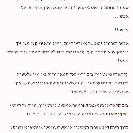
שמחת החתונה וואס גייט אי"ה פארקומען אין ארץ ישראל,
אבער...
אבער!!
אבער דערוויל זיצט ער אינדערהיים, ווייל וויאזוי קען מען זיך
גרייטן צו א חתונה ווען עס איז אין בידו לפורטה אפילו שווה פרוטה
ממש!!
ער דארף נישט גיין צום דריי גאד סטאר ווייל ביי זיין עלטערע
ברודער – א יונגערמאן – האט מען אויסגעוואשן זיינע וועש און
אפגעשיקט פארן חתן "שטאפיר".
צום קלאדינג געשעפט דארף ער אויכעט נישט גיין, ווייל ער האט א
בעקיטשע ווואס ער מיינט אז ס'איז נאך גוט, וכו' וכו' וכו'.
ברוך השם די משפחה האט זיך אינטערגענומען צו שאפן א גרויסע