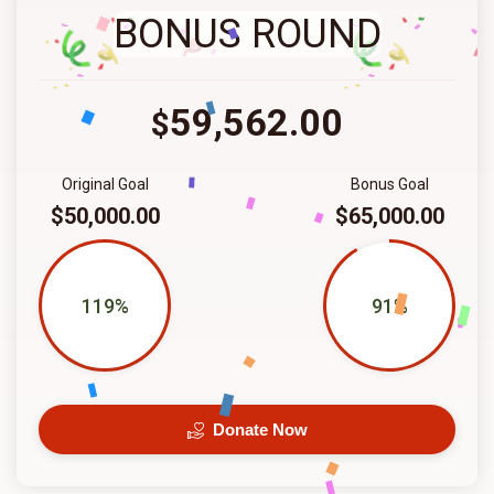
BONUS ROUND
59,562.00
$
Original Goal
Bonus Goal
$50,000.00
$65,000.00
119%
91%
Donate Now