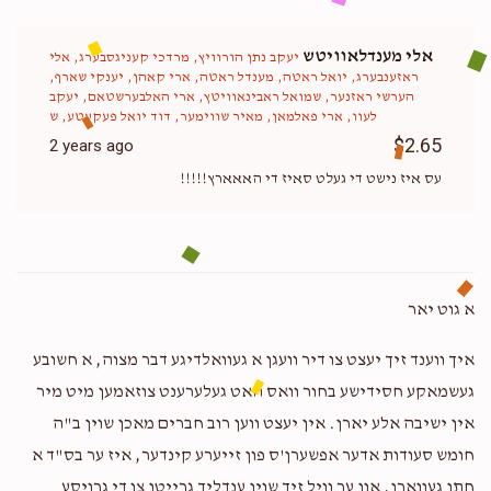
אלי מענדלאוויטש
יעקב נתן הורוויץ, מרדכי קעניגסבערג, אלי
ראזענבערג, יואל ראטה, מענדל ראטה, ארי קאהן, יענקי שארף,
הערשי ראזנער, שמואל ראבינאוויטץ, ארי האלבערשטאם, יעקב
לעוו, ארי פאלמאן, מאיר שווימער, דוד יואל פעקעטע, ש
$2.65
2 years ago
עס איז נישט די געלט סאיז די האאארץ!!!!!
א גוט יאר
איך ווענד זיך יעצט צו דיר וועגן א געוואלדיגע דבר מצוה, א חשובע
געשמאקע חסידישע בחור וואס האט געלערענט צוזאמען מיט מיר
אין ישיבה אלע יארן. אין יעצט ווען רוב חברים מאכן שוין ב"ה
חומש סעודות אדער אפשערן'ס פון זייערע קינדער, איז ער בס"ד א
חתן געווארן, און ער וויל זיך שוין ענדליך גרייטן צו די גרויסע