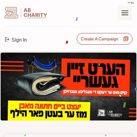
בס"ד
AB
CHARITY
powerd by ahblicklive.com
Create A Campaign
Sign In