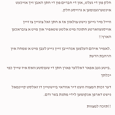
חלק פון די געלט, און די חברים פון די חתן האבן זיך אויכעט
אינטערגענומען א גרויסע חלק.
ווייל מיר גייען נישט צולאזן אז א חתן זאל צוגיין צו זיין
אויסגעווארטע חתונה מיט אלטע שטאפיר און מיט א צובראכען
הארץ!!
.לאמיר איהם העלפען אנהייבן זיין נייע לעבן מיט א שמחה אין
הרחבת הדעת
.ביטע געב אפאר דאללער פארן חתן די שענסטע וואס איז שייך כפי
יכלתך
דער זכות המצוה וועט דיר אוודאי ביישטיין דו זאלסט קיינמאל
נישט דארפן אנקומען לידי מתנת בשר ודם.
!!תזכה למצוות