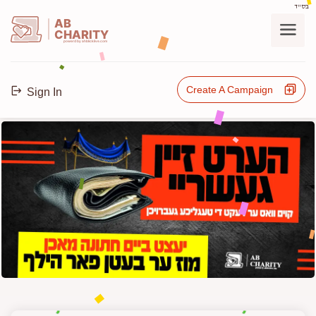
בס"ד
AB
CHARITY
powerd by ahblicklive.com
Create A Campaign
Sign In