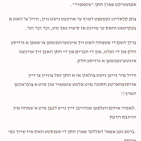
אפגעשיקט פארן חתן "שטאפיר".
צום קלאדינג געשעפט דארף ער אויכעט נישט גיין, ווייל ער האט א
בעקיטשע ווואס ער מיינט אז ס'איז נאך גוט, וכו' וכו' וכו'.
ברוך השם די משפחה האט זיך אינטערגענומען צו שאפן א גרויסע
חלק פון די געלט, און די חברים פון די חתן האבן זיך אויכעט
אינטערגענומען א גרויסע חלק.
ווייל מיר גייען נישט צולאזן אז א חתן זאל צוגיין צו זיין
אויסגעווארטע חתונה מיט אלטע שטאפיר און מיט א צובראכען
הארץ!!
.לאמיר איהם העלפען אנהייבן זיין נייע לעבן מיט א שמחה אין
הרחבת הדעת
.ביטע געב אפאר דאללער פארן חתן די שענסטע וואס איז שייך כפי