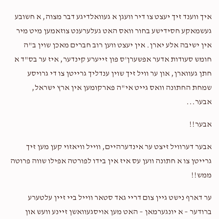
צבי יאקאב
משה יוסף טייטלבוים
איך ווענד זיך יעצט צו דיר וועגן א געוואלדיגע דבר מצוה, א חשובע
$200.00
2 years ago
געשמאקע חסידישע בחור וואס האט געלערענט צוזאמען מיט מיר
אין ישיבה אלע יארן. אין יעצט ווען רוב חברים מאכן שוין ב"ה
חזקי פליישמאן
משה יוסף טייטלבוים
חומש סעודות אדער אפשערן'ס פון זייערע קינדער, איז ער בס"ד א
$100.00
2 years ago
חתן געווארן, און ער וויל זיך שוין ענדליך גרייטן צו די גרויסע
שמחת החתונה וואס גייט אי"ה פארקומען אין ארץ ישראל,
ידידך יצחק ברוך
משה יוסף טייטלבוים
אבער...
$290.00
2 years ago
אבער!!
אבער דערוויל זיצט ער אינדערהיים, ווייל וויאזוי קען מען זיך
גרייטן צו א חתונה ווען עס איז אין בידו לפורטה אפילו שווה פרוטה
ממש!!
ער דארף נישט גיין צום דריי גאד סטאר ווייל ביי זיין עלטערע
ברודער – א יונגערמאן – האט מען אויסגעוואשן זיינע וועש און