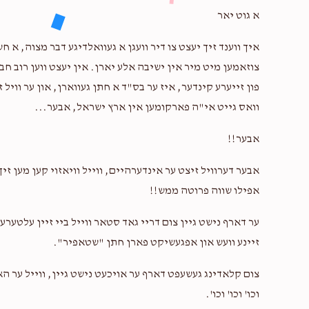
א גוט יאר
איך ווענד זיך יעצט צו דיר וועגן א געוואלדיגע דבר מצוה, 
צוזאמען מיט מיר אין ישיבה אלע יארן. אין יעצט ווען רוב ח
פון זייערע קינדער, איז ער בס"ד א חתן געווארן, און ער וויל 
וואס גייט אי"ה פארקומען אין ארץ ישראל, אבער...
אבער!!
אבער דערוויל זיצט ער אינדערהיים, ווייל וויאזוי קען מען זיך
אפילו שווה פרוטה ממש!!
ער דארף נישט גיין צום דריי גאד סטאר ווייל ביי זיין עלטער
זיינע וועש און אפגעשיקט פארן חתן "שטאפיר".
צום קלאדינג געשעפט דארף ער אויכעט נישט גיין, ווייל ער הא
וכו' וכו' וכו'.