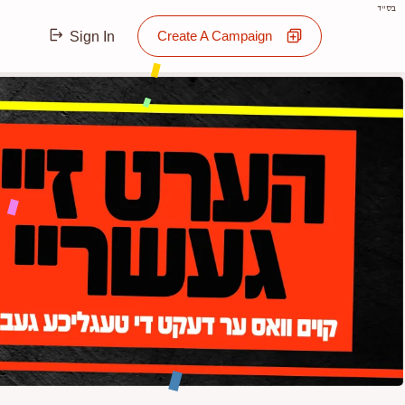
בס"ד
Create A Campaign
Sign In