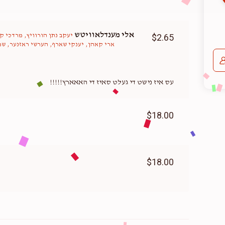
אלי מענדלאוויטש
$2.65
יעקב נתן הורוויץ, מרדכי ק
ארי קאהן, יענקי שארף, הערשי ראזנער, שמ
עס איז נישט די געלט סאיז די האאארץ!!!!!
$18.00
$18.00