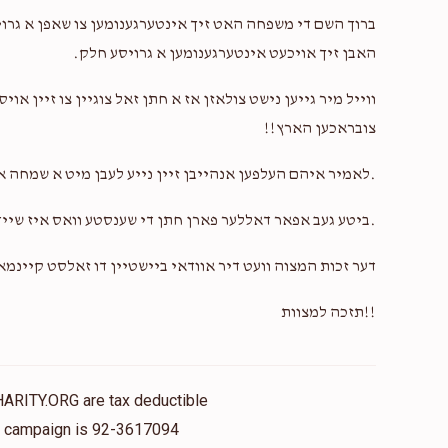
ברוך השם די משפחה האט זיך אינטערגענומען צו שאפן א גרויס
האבן זיך אויכעט אינטערגענומען א גרויסע חלק.
ווייל מיר גייען נישט צולאזן אז א חתן זאל צוגיין צו זיין 
צובראכען הארץ!!
.לאמיר איהם העלפען אנהייבן זיין נייע לעבן מיט א שמחה 
.ביטע געב אפאר דאללער פארן חתן די שענסטע וואס איז שייך
דער זכות המצוה וועט דיר אוודאי ביישטיין דו זאלסט קיינמ
!!תזכה למצוות
HARITY.ORG are tax deductible
is campaign is 92-3617094