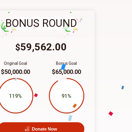
BONUS ROUND
59,562.00
$
Original Goal
Bonus Goal
$50,000.00
$65,000.00
119%
91%
Donate Now