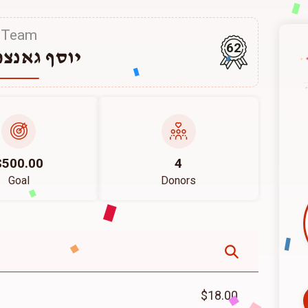
Team
62
יוסף גאנצפ
$500.00
4
Goal
Donors
$18.00