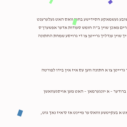
א חשובע געשמאקע חסידישע בחור וואס האט געלערענט
ברים מאכן שוין ב"ה חומש סעודות אדער אפשערן'ס
זיך שוין ענדליך גרייטן צו די גרויסע שמחת החתונה
 גרייטן צו א חתונה ווען עס איז אין בידו לפורטה
ע ברודער – א יונגערמאן – האט מען אויסגעוואשן
ט א בעקיטשע ווואס ער מיינט אז ס'איז נאך גוט,