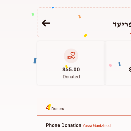
ריעד
$55.00
Donated
4
Donors
Phone Donation
Yossi Gantzfried