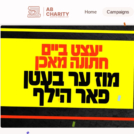
AB
Home
Campaigns
CHARITY
powerd by ahblicklive.com