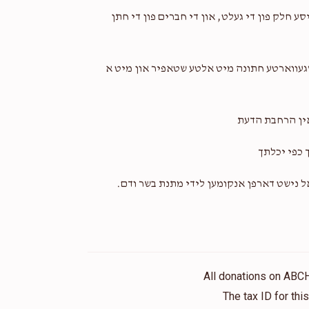
ע חלק פון די געלט, און די חברים פון די חתן
אויסגעווארטע חתונה מיט אלטע שטאפיר און מיט א
אין הרחבת הדעת
 כפי יכלתך
אל נישט דארפן אנקומען לידי מתנת בשר ודם.
All donations on ABC
The tax ID for th