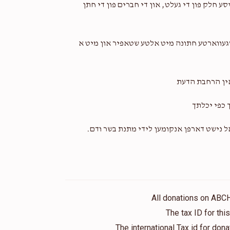
ע חלק פון די געלט, און די חברים פון די חתן
אויסגעווארטע חתונה מיט אלטע שטאפיר און מיט א
אין הרחבת הדעת
 כפי יכלתך
אל נישט דארפן אנקומען לידי מתנת בשר ודם.
All donations on ABC
The tax ID for th
The international Tax id for do