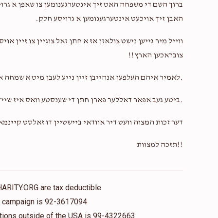
ברוך השם די משפחה האט זיך אינטערגענומען צו שאפן א גרויס
האבן זיך אויכעט אינטערגענומען א גרויסע חלק.
ווייל מיר גייען נישט צולאזן אז א חתן זאל צוגיין צו זיין 
צובראכען הארץ!!
.לאמיר איהם העלפען אנהייבן זיין נייע לעבן מיט א שמחה 
.ביטע געב אפאר דאללער פארן חתן די שענסטע וואס איז שייך
דער זכות המצוה וועט דיר אוודאי ביישטיין דו זאלסט קיינמ
!!תזכה למצוות
HARITY.ORG are tax deductible
is campaign is 92-3617094
nations outside of the USA is 99-4322663