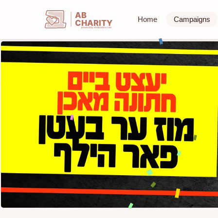
AB
Home
Campaigns
CHARITY
powerd by ahblicklive.com