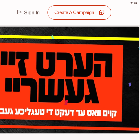
בס"ד
Create A Campaign
Sign In