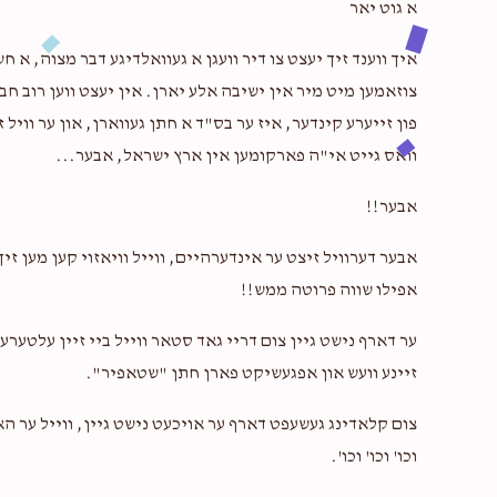
א גוט יאר
איך ווענד זיך יעצט צו דיר וועגן א געוואלדיגע דבר מצוה, 
צוזאמען מיט מיר אין ישיבה אלע יארן. אין יעצט ווען רוב ח
$12.50
פון זייערע קינדער, איז ער בס"ד א חתן געווארן, און ער וויל 
וואס גייט אי"ה פארקומען אין ארץ ישראל, אבער...
$50.00
אבער!!
אבער דערוויל זיצט ער אינדערהיים, ווייל וויאזוי קען מען זיך
אפילו שווה פרוטה ממש!!
ער דארף נישט גיין צום דריי גאד סטאר ווייל ביי זיין עלטער
זיינע וועש און אפגעשיקט פארן חתן "שטאפיר".
צום קלאדינג געשעפט דארף ער אויכעט נישט גיין, ווייל ער הא
וכו' וכו' וכו'.