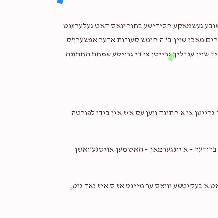
2 years ago
א חשובע געשמאקע חסידישע בחור וואס האט געלערענט
ברים מאכן שוין ב"ה חומש סעודות אדער אפשערן'ס
ראפשיצער רב
יעקב נתן הורוויץ, משולם הורוויץ
זיך שוין ענדליך גרייטן צו די גרויסע שמחת החתונה
2 years ago
T. T.
משולם הורוויץ
2 years ago
 גרייטן צו א חתונה ווען עס איז אין בידו לפורטה
ע ברודער – א יונגערמאן – האט מען אויסגעוואשן
ט א בעקיטשע ווואס ער מיינט אז ס'איז נאך גוט,