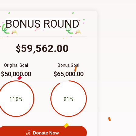
BONUS ROUND
59,562.00
$
Original Goal
Bonus Goal
$50,000.00
$65,000.00
119%
91%
Donate Now