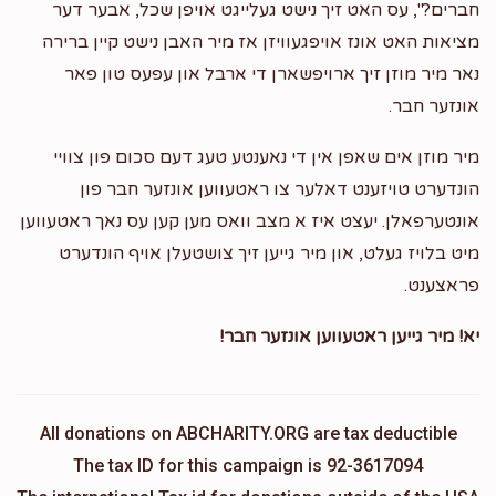
חברים?", עס האט זיך נישט געלייגט אויפן שכל, אבער דער
מציאות האט אונז אויפגעוויזן אז מיר האבן נישט קיין ברירה
נאר מיר מוזן זיך ארויפשארן די ארבל און עפעס טון פאר
אונזער חבר.
מיר מוזן אים שאפן אין די נאענטע טעג דעם סכום פון צוויי
הונדערט טויזענט דאלער צו ראטעווען אונזער חבר פון
אונטערפאלן. יעצט איז א מצב וואס מען קען עס נאך ראטעווען
מיט בלויז געלט, און מיר גייען זיך צושטעלן אויף הונדערט
פראצענט.
יא! מיר גייען ראטעווען אונזער חבר!
All donations on ABCHARITY.ORG are tax deductible
The tax ID for this campaign is 92-3617094