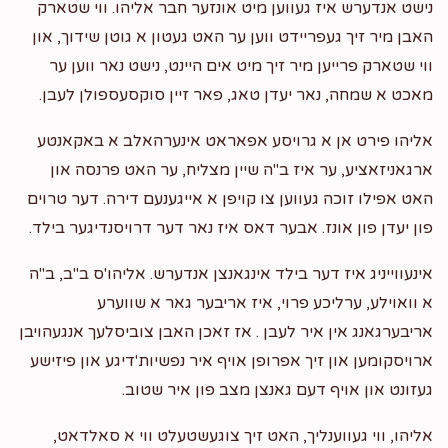
נישט אנדערש איז געווען מיט אונזער חבר אליהו. ווי שטארק
האבן מיר זיך געפריידט ווען ער האט געטון א גוטן שידוך, און
ווי שטארק פרייען מיר זיך מיט אים היינט, נישט נאר ווען ער
מאכט א שמחה, נאר יעדן טאג, פאר זיין סוקסעספולן לעבן.
אליהו פירט אן א גרויסע אפאראט אינערהאלב א באקאנטע
ארגאניזאציע, ער איז ב"ה שיין מצליח, ער האט פרנסה און
האט אפילו זוכה געווען צו קויפן א אייגענעם דירה. דער טרוים
פון יעדן פון אונז. אבער דאס איז נאר דער דרויסנדיגער בילד.
אינעווייניג איז דער בילד אינגאנצן אנדערש. אליהו'ס ב"ב, ב"ה
א וואוילע, ערליכע פרוי, איז אריבער גאר א שווערע
אריבערגאנג אין איר לעבן . אז זאכן האבן צוביסלעך אנגעהויבן
ארויסקומען און זיך אפרופן אויף איר נפשיות'דיגע און פיזישע
געזונט און אויף דעם גאנצן מצב פון איר שטוב.
אליהו, ווי געווענליך, האט זיך צוגעשטעלט ווי א סאלדאט,