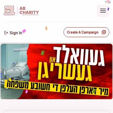
בס"ד
AB
CHARITY
powerd by ahblicklive.com
Create A Campaign
Sign In