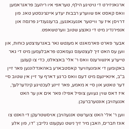
ארגאניזירט די נויטיגע הילף, טעראפי איו ריהעב פראגראמען
וואס קאסט אפ שווערע רבבות יעדע איינציגסטע טאג. פון
דרויסן איז ער ווייטער אנגעגאנגען, ברענגענדיג פרנסה און
אנפירנדיג מיט די גאנצע שטוב ווערטשאפט.
אבער פארט פארמאגט א מענטש נאר באגרעניצטע כוחות, און
ווען עס האט זיך לעצטענס געמאכט פראבלעמען מיט די גאר
טייערע אינשורענס וואס ר' אלי' באצאלט, כדי צו קענען
באקומען די אומגעהויער קאסטבארע באהאנדלונגען פאר זיין
ב"ב, אינאיינעם מיט דעם וואס כרגע דארף ער זיין אין שטוב סיי
דער טאטע און סיי א מאמע, פאר זיינע לעכטיגע קינדערלעך,
איז דאס שוין געווען צופיל אפילו פאר אים און ער האט
אנגעהויבן אונטערברעכן.
ווען ר' אלי' האט צוערשט אנגעהויבן אויסשטרעקן די האנט צו
אונז חברים, האבן מיר זיך נישט געקענט גלייבן: "דו, פון אלע