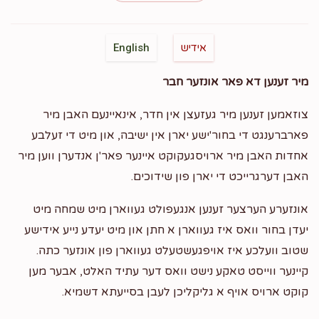
Zanvil Gertner
מנחם מענדל סאפיר
$100.00
2 years ago
לכבוד מענדל הצדיק איך בין נתפעל פין דיר
אידיש
English
מיר זענען דא פאר אונזער חבר
Phone Donation
Mendel Zafir
$26.00
2 years ago
צוזאמען זענען מיר געזעצן אין חדר, אינאיינעם האבן מיר
פארברענגט די בחור'ישע יארן אין ישיבה, און מיט די זעלבע
פון די נאנטע.....
אחדות האבן מיר ארויסגעקוקט איינער פאר'ן אנדערן ווען מיר
מנחם מענדל סאפיר
$3,200.00
2 years ago
האבן דערגרייכט די יארן פון שידוכים.
אונזערע הערצער זענען אנגעפולט געווארן מיט שמחה מיט
Eli Fogel
מנחם מענדל סאפיר, מנשה סאפיר, חנוך שלום לעווין,
יעדן בחור וואס איז געווארן א חתן און מיט יעדע נייע אידישע
יוסף האפמאן
שטוב וועלכע איז אויפגעשטעלט געווארן פון אונזער כתה.
$125.00
2 years ago
קיינער ווייסט טאקע נישט וואס דער עתיד האלט, אבער מען
ראטעווען א שטוב
קוקט ארויס אויף א גליקליכן לעבן בסייעתא דשמיא.
Hatzlacha Rabah!