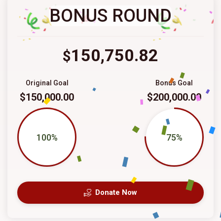
BONUS ROUND
150,750.82
$
Original Goal
Bonus Goal
$150,000.00
$200,000.00
100%
75%
Donate Now