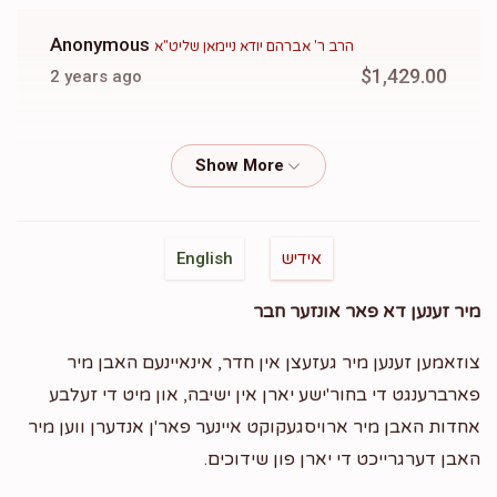
Anonymous
הרב ר' אברהם יודא ניימאן שליט"א
$1,429.00
2 years ago
Phone Donation
Yisroel Zilber
$100.00
2 years ago
Phone Donation
Elimilech Zieg
אידיש
English
$150.00
2 years ago
מיר זענען דא פאר אונזער חבר
Yeshaya Beck
מנחם מענדל סאפיר
צוזאמען זענען מיר געזעצן אין חדר, אינאיינעם האבן מיר
$1,000.00
2 years ago
פארברענגט די בחור'ישע יארן אין ישיבה, און מיט די זעלבע
ראטעווען דורות
אחדות האבן מיר ארויסגעקוקט איינער פאר'ן אנדערן ווען מיר
האבן דערגרייכט די יארן פון שידוכים.