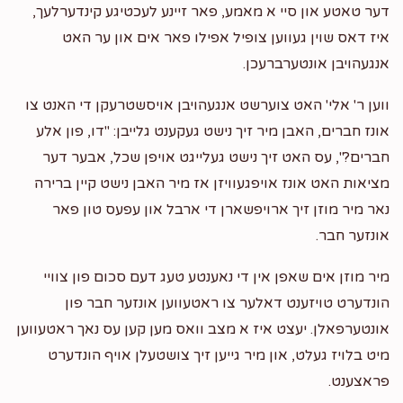
דער טאטע און סיי א מאמע, פאר זיינע לעכטיגע קינדערלעך,
איז דאס שוין געווען צופיל אפילו פאר אים און ער האט
אנגעהויבן אונטערברעכן.
ווען ר' אלי' האט צוערשט אנגעהויבן אויסשטרעקן די האנט צו
אונז חברים, האבן מיר זיך נישט געקענט גלייבן: "דו, פון אלע
חברים?", עס האט זיך נישט געלייגט אויפן שכל, אבער דער
מציאות האט אונז אויפגעוויזן אז מיר האבן נישט קיין ברירה
נאר מיר מוזן זיך ארויפשארן די ארבל און עפעס טון פאר
אונזער חבר.
מיר מוזן אים שאפן אין די נאענטע טעג דעם סכום פון צוויי
הונדערט טויזענט דאלער צו ראטעווען אונזער חבר פון
אונטערפאלן. יעצט איז א מצב וואס מען קען עס נאך ראטעווען
מיט בלויז געלט, און מיר גייען זיך צושטעלן אויף הונדערט
פראצענט.