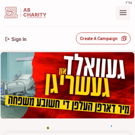
בס"ד
AB
CHARITY
powerd by ahblicklive.com
Create A Campaign
Sign In