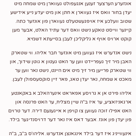
Phone Donation
אונזערע הערצער זענען אנגעפולט געווארן מיט שמחה מיט
$500.00
2 years ago
יעדן בחור וואס איז געווארן א חתן און מיט יעדע נייע אידישע
שטוב וועלכע איז אויפגעשטעלט געווארן פון אונזער כתה.
קיינער ווייסט טאקע נישט וואס דער עתיד האלט, אבער מען
קוקט ארויס אויף א גליקליכן לעבן בסייעתא דשמיא.
נישט אנדערש איז געווען מיט אונזער חבר אליהו. ווי שטארק
האבן מיר זיך געפריידט ווען ער האט געטון א גוטן שידוך, און
ווי שטארק פרייען מיר זיך מיט אים היינט, נישט נאר ווען ער
מאכט א שמחה, נאר יעדן טאג, פאר זיין סוקסעספולן לעבן.
אליהו פירט אן א גרויסע אפאראט אינערהאלב א באקאנטע
ארגאניזאציע, ער איז ב"ה שיין מצליח, ער האט פרנסה און
האט אפילו זוכה געווען צו קויפן א אייגענעם דירה. דער טרוים
פון יעדן פון אונז. אבער דאס איז נאר דער דרויסנדיגער בילד.
אינעווייניג איז דער בילד אינגאנצן אנדערש. אליהו'ס ב"ב, ב"ה