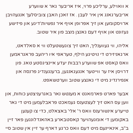
א וואוילע, ערליכע פרוי, איז אריבער גאר א שווערע
אריבערגאנג אין איר לעבן . אז זאכן האבן צוביסלעך אנגעהויבן
ארויסקומען און זיך אפרופן אויף איר נפשיות'דיגע און פיזישע
געזונט און אויף דעם גאנצן מצב פון איר שטוב.
אליהו, ווי געווענליך, האט זיך צוגעשטעלט ווי א סאלדאט,
ארגאניזירט די נויטיגע הילף, טעראפי איו ריהעב פראגראמען
וואס קאסט אפ שווערע רבבות יעדע איינציגסטע טאג. פון
דרויסן איז ער ווייטער אנגעגאנגען, ברענגענדיג פרנסה און
אנפירנדיג מיט די גאנצע שטוב ווערטשאפט.
אבער פארט פארמאגט א מענטש נאר באגרעניצטע כוחות, און
ווען עס האט זיך לעצטענס געמאכט פראבלעמען מיט די גאר
טייערע אינשורענס וואס ר' אלי' באצאלט, כדי צו קענען
באקומען די אומגעהויער קאסטבארע באהאנדלונגען פאר זיין
ב"ב, אינאיינעם מיט דעם וואס כרגע דארף ער זיין אין שטוב סיי