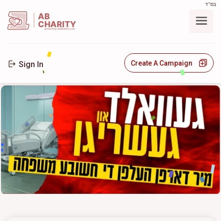
בס"ד
AB
CHARITY
powerd by ahblicklive.com
Create A Campaign
Sign In