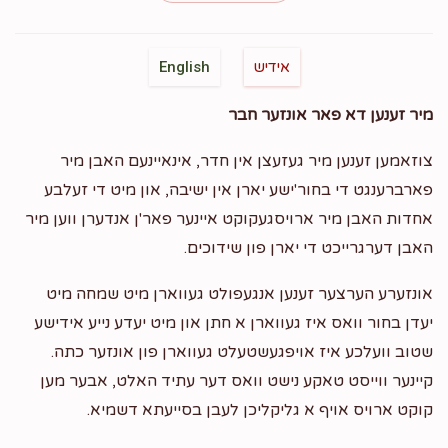
Phone Donation
Chanoch Sholem Lewin
אידיש
English
$180.00
2 years ago
מיר זענען דא פאר אונזער חבר
Eli Fogel
מנחם מענדל סאפיר, מנשה סאפיר, חנוך שלום לעווין,
צוזאמען זענען מיר געזעצן אין חדר, אינאיינעם האבן מיר
יוסף האפמאן
פארברענגט די בחור'ישע יארן אין ישיבה, און מיט די זעלבע
$125.00
2 years ago
אחדות האבן מיר ארויסגעקוקט איינער פאר'ן אנדערן ווען מיר
ראטעווען א שטוב
האבן דערגרייכט די יארן פון שידוכים.
Hatzlacha Rabah!
אונזערע הערצער זענען אנגעפולט געווארן מיט שמחה מיט
יעדן בחור וואס איז געווארן א חתן און מיט יעדע נייע אידישע
Phone Donation
Chanoch Sholem Lewin
שטוב וועלכע איז אויפגעשטעלט געווארן פון אונזער כתה.
$360.00
2 years ago
קיינער ווייסט טאקע נישט וואס דער עתיד האלט, אבער מען
קוקט ארויס אויף א גליקליכן לעבן בסייעתא דשמיא.