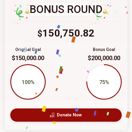
BONUS ROUND
150,750.82
$
Original Goal
Bonus Goal
$150,000.00
$200,000.00
100%
75%
Donate Now