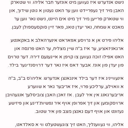
נישט אנדערש איז געווען מיט אונזער חבר אליהו. ווי שטארק
האבן מיר זיך געפריידט ווען ער האט געטון א גוטן שידוך, און
ווי שטארק פרייען מיר זיך מיט אים היינט, נישט נאר ווען ער
מאכט א שמחה, נאר יעדן טאג, פאר זיין סוקסעספולן לעבן.
אליהו פירט אן א גרויסע אפאראט אינערהאלב א באקאנטע
ארגאניזאציע, ער איז ב"ה שיין מצליח, ער האט פרנסה און
האט אפילו זוכה געווען צו קויפן א אייגענעם דירה. דער טרוים
פון יעדן פון אונז. אבער דאס איז נאר דער דרויסנדיגער בילד.
אינעווייניג איז דער בילד אינגאנצן אנדערש. אליהו'ס ב"ב, ב"ה
א וואוילע, ערליכע פרוי, איז אריבער גאר א שווערע
אריבערגאנג אין איר לעבן . אז זאכן האבן צוביסלעך אנגעהויבן
ארויסקומען און זיך אפרופן אויף איר נפשיות'דיגע און פיזישע
געזונט און אויף דעם גאנצן מצב פון איר שטוב.
אליהו, ווי געווענליך, האט זיך צוגעשטעלט ווי א סאלדאט,