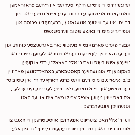
ארגאניזירט די נויטיגע הילף, טעראפי איו ריהעב פראגראמען
וואס קאסט אפ שווערע רבבות יעדע איינציגסטע טאג. פון
דרויסן איז ער ווייטער אנגעגאנגען, ברענגענדיג פרנסה און
אנפירנדיג מיט די גאנצע שטוב ווערטשאפט.
אבער פארט פארמאגט א מענטש נאר באגרעניצטע כוחות, און
ווען עס האט זיך לעצטענס געמאכט פראבלעמען מיט די גאר
טייערע אינשורענס וואס ר' אלי' באצאלט, כדי צו קענען
באקומען די אומגעהויער קאסטבארע באהאנדלונגען פאר זיין
ב"ב, אינאיינעם מיט דעם וואס כרגע דארף ער זיין אין שטוב סיי
דער טאטע און סיי א מאמע, פאר זיינע לעכטיגע קינדערלעך,
איז דאס שוין געווען צופיל אפילו פאר אים און ער האט
אנגעהויבן אונטערברעכן.
ווען ר' אלי' האט צוערשט אנגעהויבן אויסשטרעקן די האנט צו
אונז חברים, האבן מיר זיך נישט געקענט גלייבן: "דו, פון אלע