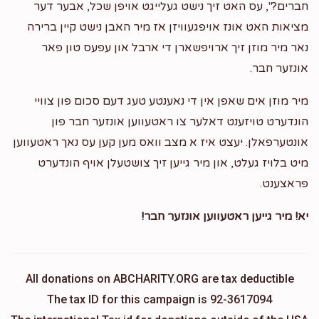
חברים?", עס האט זיך נישט געלייגט אויפן שכל, אבער דער
מציאות האט אונז אויפגעוויזן אז מיר האבן נישט קיין ברירה
נאר מיר מוזן זיך ארויפשארן די ארבל און עפעס טון פאר
אונזער חבר.
מיר מוזן אים שאפן אין די נאענטע טעג דעם סכום פון צוויי
הונדערט טויזענט דאלער צו ראטעווען אונזער חבר פון
אונטערפאלן. יעצט איז א מצב וואס מען קען עס נאך ראטעווען
מיט בלויז געלט, און מיר גייען זיך צושטעלן אויף הונדערט
פראצענט.
יא! מיר גייען ראטעווען אונזער חבר!
All donations on ABCHARITY.ORG are tax deductible
The tax ID for this campaign is 92-3617094