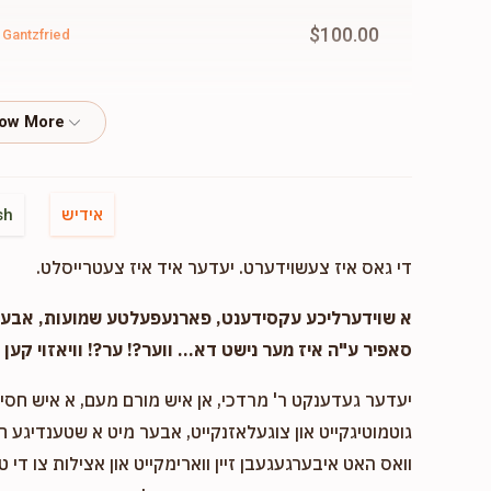
$100.00
 Gantzfried
$55.00
fried
אידיש
sh
$72.00
ried
די גאס איז צעשוידערט. יעדער איד איז צעטרייסלט.
א שוידערליכע עקסידענט, פארנעפעלטע שמועות, אבער..
$100.00
 Gantzfried
סאפיר ע"ה איז מער נישט דא... ווער?! ער?! וויאזוי קען ד
יעדער געדענקט ר' מרדכי, אן איש מורם מעם, א איש חסיד 
גוטמוטיגקייט און צוגעלאזנקייט, אבער מיט א שטענדיגע 
$120.00
וואס האט איבערגעגעבן זיין ווארימקייט און אצילות צו די ט