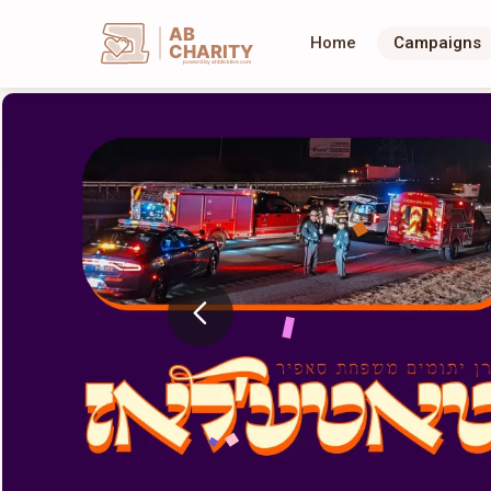
AB
Home
Campaigns
CHARITY
powerd by ahblicklive.com