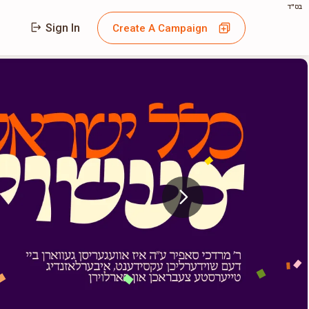
בס"ד
Sign In
Create A Campaign