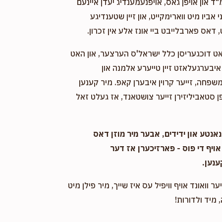
"ד און אויפן גאס, אויפנעמענדיג יעדן איינעם
אביו מיט ווארימקייט, און זיין שטענדיגע
 דאס פארבלייבט ביי אונז אלע אין זכרון.
אט דוכגעריסן כלל ישראל'ס הערצער, און האט
יבערגעלאזט זיין טייערע אלמנה און
שפחה, זייער קרוין איבערן קאפ. מיר קענען
 סטאביליזירן זייער צושטאנד, אז געלט זאל
אנטע און ידידים, אבער מיר מוזן דאס
אויף די פוס - פארזיכערן אז דער
ענען.
ער וואונד אויף וויפיל עס איז שייך, מיר פילן מיט
 מיד ולדורות!