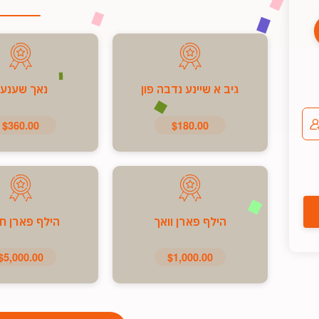
גיב א שיינע נדבה פון
נאך שענע
$360.00
$180.00
הילף פארן וואך
הילף פארן ח
$5,000.00
$1,000.00