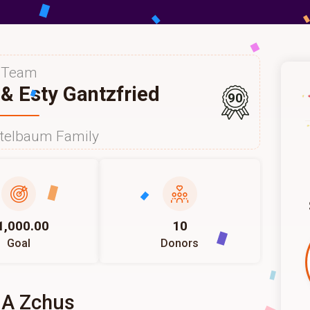
Team
& Esty Gantzfried
90
itelbaum Family
1,000.00
10
Goal
Donors
 A Zchus