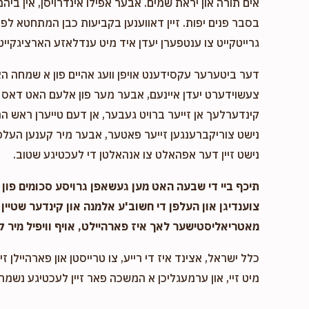
אים תורה און יראת שמים. אבער אפילו אינדרויסן, אין ביהמ
בסבר פנים יפות. זיין דאווענען בקביעות כבן המתחטא לפני 
גרייטקייט צו ענטפערן יעדן איד מיט ענדלאזע הארציגקייט,
דער ביטערער עקסידענט אויפן וועג אהיים פון א שמחה ה
צעשוידערט יעדן איינעם, אבער מער פון אלעם האט דאס א
קינדערלעך אן זייער ברויט געבער, אן דעם טייערן ראש המ
נישט צוריקברענגען זייער פאטער, אבער מיר קענען העלפן
נישט זיין דער אפהאלט צו אנהאלטן די לעכטיגע שטוב.
תיכף ביי די שבעה האט מען געשאפן גרויסע סכומים פון נ
צוענדיגן און העלפן די חשוב'ע אלמנה און קינדער שטיין 
מאטריאליסטישער לאך איז פארהיילט, אויף וויפיל מיר ק
כלל ישראל, אצינד איז די רייע, צו טרייסטן און פארהיילן זיי
מיט זיי, און ערמעגליכן א המשכה פאר זיין לעכטיגע נשמה,