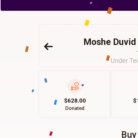
Moshe Duvid 
Under Te
$628.00
$
Donated
Buy