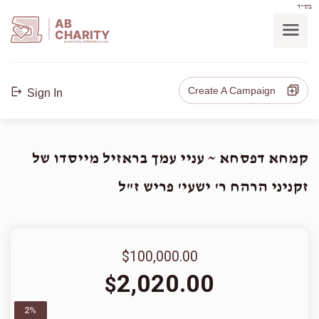
בס"ד
AB
CHARITY
powerd by ahblicklive.com
Create A Campaign
Sign In
קמחא דפסחא ~ עניי עמך בראזיל מייסדו של
זקניני הרהח ר' ישעי' פריש ז"ל
$100,000.00
2,020.00
$
2%