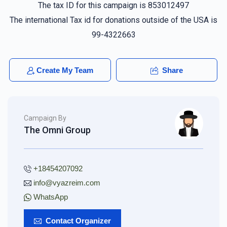
The tax ID for this campaign is 853012497
Donated
Goal
Donors
The international Tax id for donations outside of the USA is
99-4322663
Zevy Brown 
Create My Team
Share
$0
$3,600
0
Donated
Goal
Donors
Campaign By
The Omni Group
+18454207092
info@vyazreim.com
WhatsApp
Contact Organizer