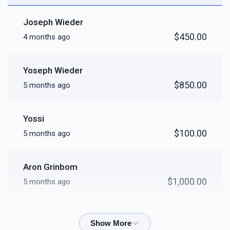
Joseph Wieder
$900
$5,000
1
$450.00
4 months ago
Donated
Goal
Donors
Yoseph Wieder
Afy Green
$850.00
5 months ago
$5
$5,000
1
Yossi
Donated
Goal
Donors
$100.00
5 months ago
Mechul Yidel Wieder
Aron Grinbom
$1,000.00
5 months ago
$1
$5,000
1
Donated
Goal
Donors
Aron Grinbaum
$300.00