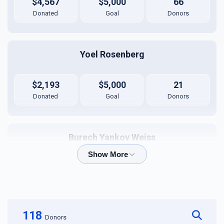
$4,567
$5,000
66
Donated
Goal
Donors
Yoel Rosenberg
$2,193
$5,000
21
Donated
Goal
Donors
Burech Yankov Weiss
$2,736
$5,000
9
Donated
Goal
Donors
118
Donors
Abraham Shimon Weider