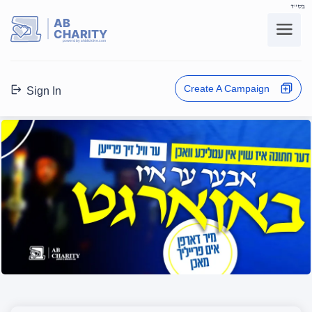
בס"ד
AB
CHARITY
powerd by ahblicklive.com
Create A Campaign
Sign In