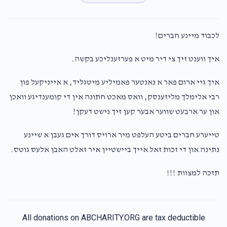
5 months ago
שמעון הערש שטיינער
Judith Weichbrod
לכבוד מיינע חברים!
$950.00
5 months ago
$10
$2,500
1
איך ווענט זיך צי דיר מיט א פערזענליכע בקשה.
Donated
Goal
Donors
Yoseph Wieder
איך גיי ארום פאר א נאנטער פאמיליע מיטגליד, א אייניקעל פון
$699.00
5 months ago
רבי אלימלך מליזענסק, וואס מאכט חתונה אין די קומענדיגע וואכן
Shmuel Schwartz
און ער ארבעט שווער אבער קען זיך נישט דעקן!
Yoseph Wieder
טייערע חברים ביטע העלפט מיר ארויס דורך אים געבן א שיינע
$0
$5,000
0
$100.00
5 months ago
Donated
Goal
Donors
נתינה און די זכות זאל אייך ביישטיין איר זאלט האבן אלעס גוטס.
תזכה למצוות !!!
Shloma Yida Friedman
All donations on ABCHARITY.ORG are tax deductible
$0
$5,000
0