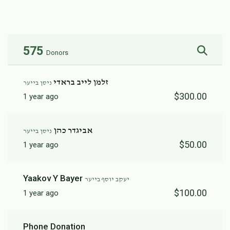
$11,029
$12,000
18
Donated
Goal
Donors
575
Donors
יעקב זילבערמאן
זלמן לייב בראדי
ניסן בייער
$300.00
1 year ago
$9,795
$12,000
40
Donated
Goal
Donors
אביגדר כהן
ניסן בייער
$50.00
1 year ago
יצחק יוסף אונגער
Yaakov Y Bayer
יעקב יוסף בייער
$8,764
$5,000
53
$100.00
1 year ago
Donated
Goal
Donors
Phone Donation