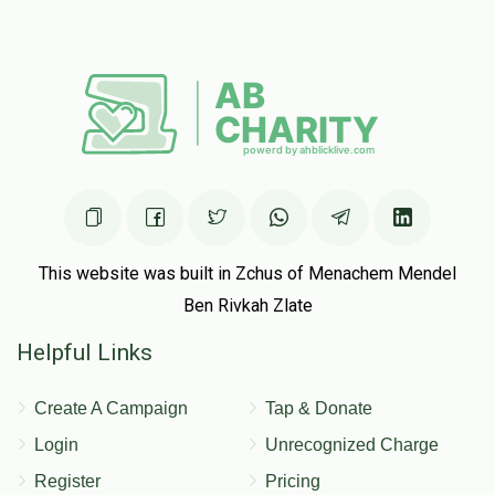
משפחות בייער
$2,287
$10,000
10
Donated
Goal
Donors
משפחות פאל
This website was built in Zchus of Menachem Mendel
Ben Rivkah Zlate
$1,941
$5,000
24
Helpful Links
Donated
Goal
Donors
Create A Campaign
Tap & Donate
אליעזר לונגער
Login
Unrecognized Charge
Register
Pricing