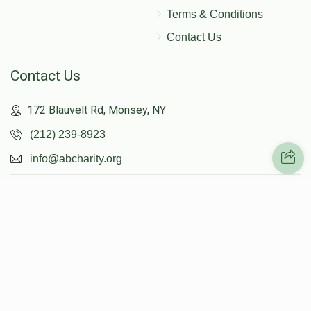
$1,136
$5,000
26
Terms & Conditions
Donated
Goal
Donors
Contact Us
Contact Us
172 Blauvelt Rd, Monsey, NY
(212) 239-8923
info@abcharity.org
Powered by
AhBlickLive.com
© 2026 AB CHARITY INC . All Rights Reserved