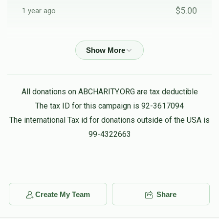
משפחות פעלבערבוים
$5.00
1 year ago
$5,862
$10,000
91
Yidel Greenwald
יעקב יוסף בייער
Donated
Goal
Donors
$100.00
1 year ago
Zev Spitzer
ניסן בייער
יעקב יוסף בייער
All donations on ABCHARITY.ORG are tax deductible
$250.00
1 year ago
The tax ID for this campaign is 92-3617094
$5,012
$5,000
58
The international Tax id for donations outside of the USA is
Donated
Goal
Donors
Koenig Yosef
99-4322663
יעקב יוסף בייער
$200.00
1 year ago
קופת חתנים ושקל
Meir Perlman
משפחות פאל
$150.00
1 year ago
Create My Team
Share
$2,500
$2,500
1
Donated
Goal
Donors