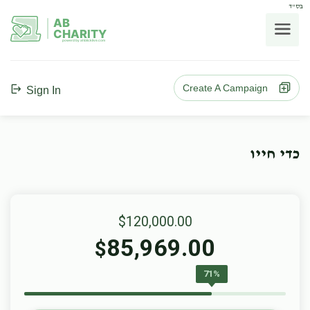
בס"ד
AB
CHARITY
powerd by ahblicklive.com
Create A Campaign
Sign In
כדי חייו
$120,000.00
85,969.00
$
71%