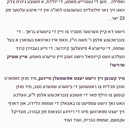
ואפילה... ווען די געטרייע מאמע, די יולדת, א חשובע גיורת צדק
האט זיך גאר פלוצלינג געזעגענט לחה"ה אין די אינגע עלטער פון
משה מאלח
23 יאר...
$867
$3,600
21
נישט דא קיין ווערטער מסביר צו זיין די ביטערע בראך... די
Donated
Goal
Donors
צובראכענע אלמן ר' משה הי"ו, וואס איז נארוואס געווארן א בעל
שמחה, די טייערע 4 פיצעלעך קינדער, די נייע געבוירן קינד
וועלכע וועט קיינמאל נישט זעהן זיין טייערע מאמע,
איין שטיק
הרב אברהם דוב עהרנטאל 
טרויער!
$892
$7,200
14
מיר קענען זיך נישט יעצט אפשטעלן וויינען,
מיר מוזן זאפארט
Donated
Goal
Donors
טוהן תכלית צו ראטעווען די ביטערע שווערע מצב, מיר מוזן
קומען צו הילף פאר די חשובע צובראכענע אלמן ל"ע, וועלכע
האט נאך נישט עספיעט צו באצאלן די שמחת הלידה, און דארף
יחזקאל יוסף כהן 
זיך יעצט ספארווען מיט די ריזיגע הוצאות פון קבורה, מעדיקל
עקסעם, שמחת הברית, ועוד ועוד
$581
$1,000
16