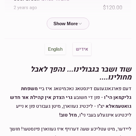
$120.00
2 years ago
$2,905
$3,600
25
Donated
Goal
Donors
Anonymous
$10.00
2 years ago
הערשל פעקעטע
אידיש
English
מאיר לאנדינסקי
משפחת ר' יוסף כאירה , הרה"ג רבי עזרא משה
כאירה שליט"א, ניסים כאירה
$2,625
$3,600
23
שוד ושבר בגבולינו... נהפך לאבל
$13.00
2 years ago
Donated
Goal
Donors
מחולינו....
דעם פארגאנגענעם דינסטאג נאכמיטאג איז ביי
משפחת
Phone Donation
REB Shlome Hersh Ekstein
משפחת ר' יוסף כאירה 
גליקמאן הי"ו
- פון די חשובע
גרי הצדק אין קהילת אור חדש
$100.00
2 years ago
גואטעמאלא
יצ"ו - ליכטיג געווארן, מיטן געבורט פון א נייע
ליכטיגע אינגעלע בעבי ני"ו,
מזל טוב!
$2,732
$3,600
12
Phone Donation
Donated
Goal
Donors
$10.00
2 years ago
ליידער, מיט עטליכע שעה דערויף איז געווארן פינסטער! חושך