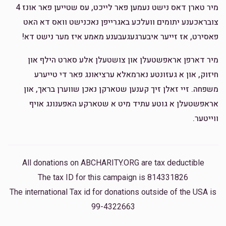
Donated
Goal
Donors
מיר טארן דאס נישט נעמען פאר לייכט, עס שטייען פאר אונז 4
צובראכענע יתומים וועלכע באגרייפן נאכנישט וואס דא האט
פאסירט, אז זייער איבערגעגעבענע מאמע איז מער נישט דא!
מיר דארפן אראפשטעלן און צושטעלן אלע סארט הילף און
חיזוק, און א געזונטע נארמאלא ערציאונג פאר די טייערע
משפחה. זיי זאלן זיך קענען שטארקן נאכן שווערן בראך, און
אראפשטעלן א גוטע עתיד מיט א שטארקע האפענונג אויף
ווייטער.
All donations on ABCHARITY.ORG are tax deductible
The tax ID for this campaign is 814331826
The international Tax id for donations outside of the USA is
99-4322663