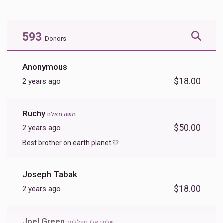
Donated
Goal
Donors
593
Donors
הרב הערשל קאהן - קרית יואל
Anonymous
$18.00
2 years ago
$3,463
$5,000
39
Donated
Goal
Donors
Ruchy
משה מאלח
$50.00
2 years ago
משפחת גוטמאן
Best brother on earth planet 💛
$3,904
$5,000
22
Joseph Tabak
Donated
Goal
Donors
$18.00
2 years ago
הרב שלמה הערש ברמ"י עקשטיין
Joel Green
שלום אלי טעללער