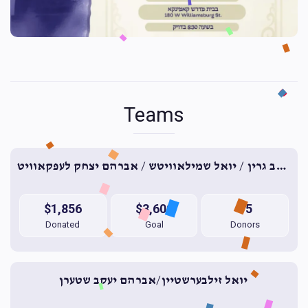
Teams
יעקב גרין / יואל שמילאוויטש / אברהם יצחק לעפקאוויט
$1,856
$3,600
15
Donated
Goal
Donors
יואל זילבערשטיין/אברהם יעקב שטערן 