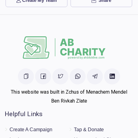
Create My Team
Share
$150
$3,600
1
Donated
Goal
Donors
אייזיק ליפא שווארץ / אהרן דוד וואלטער 
$0
$3,600
0
Donated
Goal
Donors
This website was built in Zchus of Menachem Mendel
Ben Rivkah Zlate
Helpful Links
Create A Campaign
Tap & Donate