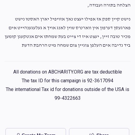
$153.00
הצלחה בתורה ועבודה,
2 years ago
מרדכי האללענדער /  יצחק ווייס
נישט קיין ספק אז אפילו יעצט נאך אזויפיל יארן האסטו נישט
Anonymous
פארגעסן דערפון אין ווארט'ס שוין לאנג אויך א געלעגענהייט אים
$72.00
2 years ago
$125
$3,600
2
מכיר טובה זיין, יעצט איז די צייט בעת שמחתו אים אנטקעגן קומען
Donated
Goal
Donors
ביד נדיבה אים העלפן צוגיין צום שמחה מיט הרחבת הדעת
אברהם הילל שווארץ / מרדכי שמואל ליבערמאן / דוד פאז
All donations on ABCHARITY.ORG are tax deductible
The tax ID for this campaign is 92-3617094
$180
$3,600
1
The international Tax id for donations outside of the USA is
Donated
Goal
Donors
99-4322663
הילל לעווינסאהן / חיים פיקסלער