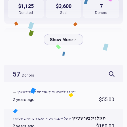
$1,125
$3,600
7
Donated
Goal
Donors
אברהם חיים גרין / חיים משה שווימער / אהרן יוסף בער
$888
$3,600
7
Donated
Goal
Donors
57
Donors
אברהם שמואל פאזען / קלמן גרין 
...
יואל זילבערשטיין/אברהם יעקב שטערן
$55.00
2 years ago
$686
$3,600
5
Donated
Goal
Donors
יואל זילבערשטיין
יואל זילבערשטיין/אברהם יעקב שטערן
$180.00
2 years ago