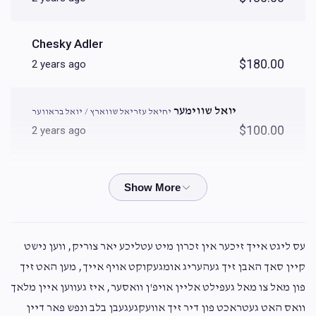
אהרן ישראל מאטיאש / יעקב קרויס
Chesky Adler
$330
$3,600
3
$180.00
2 years ago
Donated
Goal
Donors
יואל שווימער
יחיאל עזריאל שווארץ / יואל בראווער
יחיאל עזריאל שווארץ / יואל בראווער 
$100.00
2 years ago
$280
$3,600
2
Anonymous
יואל זילבערשטיין/אברהם יעקב שטערן
Donated
Goal
Donors
$180.00
2 years ago
אברהם שטערן / משולם פאזען 
Mendel Luria
עס ליגט אייך זיכער אין זכרון מיט עטליכע יאר צוריק, ווען נישט
$18.00
2 years ago
קיין סאך האבן זיך געהעריג אומגעקוקט אויף אייך, מען האט זיך
$150
$3,600
2
פון מאל צו מאל געפילט אליין אויפ'ן וואסער, איז געווען איין מלאך
Donated
Goal
Donors
Simen Piches Gros
וואס האט געטראכט פון דיר זיך אוועקגעגעבן בלב ונפש פאר דיין