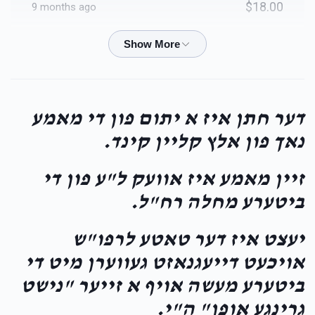
$18.00
9 months ago
$2,551
$3,600
60
Donated
Goal
Donors
Anonymous
Isaac Gross
$5.00
9 months ago
Yoel Lieberman
דער חתן איז א יתום פון די מאמע
Anonymous
Isaac Gross
נאך פון אלץ קליין קינד.
$18.00
9 months ago
$4,745
$10,000
35
Donated
Goal
Donors
זיין מאמע איז אוועק ל"ע פון די
Joel Weiss
Isaac Gross
ביטערע מחלה רח"ל.
$18.00
9 months ago
Isaac Gross
יעצט איז דער טאטע לרפו"ש
Jacob Stern
Isaac Gross
$2,512
$5,000
38
אויכעט דייעגנאזט געווערן מיט די
$36.00
9 months ago
Donated
Goal
Donors
ביטערע מעשה אויף א זייער "נישט
גרינגע אופן" ה"י.