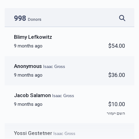
Donated
Goal
Donors
998
Donors
Burch Greenwold 
Blimy Lefkowitz
$54.00
9 months ago
$10,460
$10,000
91
Donated
Goal
Donors
Anonymous
Isaac Gross
$36.00
9 months ago
Grunwald Family 
Jacob Salamon
Isaac Gross
$7,556
$20,000
78
$10.00
9 months ago
Donated
Goal
Donors
השם יעזור
Avrumy And Fradel Neuman 
Yossi Gestetner
Isaac Gross