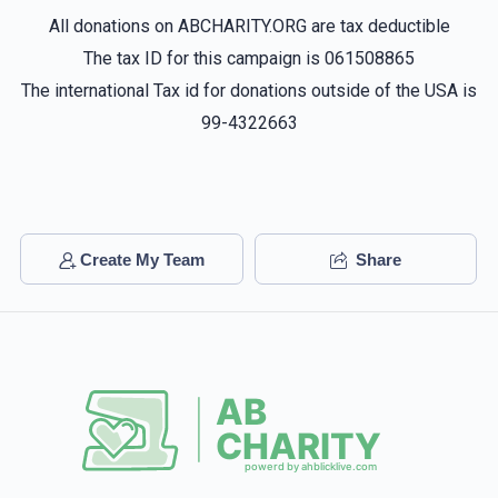
All donations on ABCHARITY.ORG are tax deductible
The tax ID for this campaign is 061508865
שלמה שטויבער
The international Tax id for donations outside of the USA is
99-4322663
$1,674
$8,000
30
Donated
Goal
Donors
Create My Team
Share
Zisha Shnitzler
$483
$5,000
9
Donated
Goal
Donors
Joel And Gitty Roth