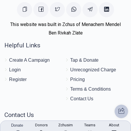
$419
$500
9
Donated
Goal
Donors
This website was built in Zchus of Menachem Mendel
Ben Rivkah Zlate
אהרן ניישטאדט 
Helpful Links
$152
$1,800
5
Create A Campaign
Tap & Donate
Donated
Goal
Donors
Login
Unrecognized Charge
Register
Pricing
יואל אברהם גראס 
Terms & Conditions
Contact Us
$62
$1,800
2
Donated
Goal
Donors
Contact Us
Donors
Zchusim
Teams
About
Donate
172 Blauvelt Rd, Monsey, NY