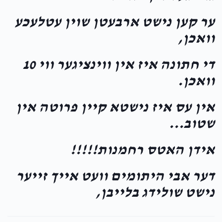
Classmates
ער קען נישט ארבעטן שוין עטלעכע
וואכן,
$3,546
$10,000
28
Donated
Goal
Donors
די חתונה איז אין ווינציגער ווי 10
וואכן.
Chaya Sury Miller
אין עס איז נישטא קיין פרוטה אין
שטוב...
$2,270
$2,000
35
Donated
Goal
Donors
אידן האטס רחמנות!!!!!
דער אבי היתומים וועט אייך זייער
חברים ושכינים בית דוב לעמבערג 
נישט שולידג בלייבן,
$1,803
$15,000
31
Donated
Goal
Donors