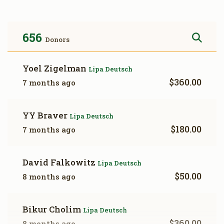
$3,257
$5,000
36
Donated
Goal
Donors
656
Donors
Shmual Hirsch
Yoel Zigelman
Lipa Deutsch
$360.00
7 months ago
$3,170
$2,000
25
Donated
Goal
Donors
YY Braver
Lipa Deutsch
$180.00
7 months ago
Nachmen & Feige Lefkowitz
David Falkowitz
Lipa Deutsch
$1,360
$5,000
12
$50.00
8 months ago
Donated
Goal
Donors
Bikur Cholim
Lipa Deutsch
Bodek Family
$360.00
8 months ago