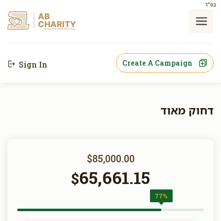
בס"ד
AB
CHARITY
powerd by ahblicklive.com
Create A Campaign
Sign In
דחוק מאוד
$85,000.00
65,661.15
$
77%