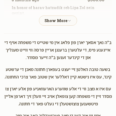
In honor of harav hatzadik reb Lipa Zol zein
$1,008
$2,000
15
gezint.
Donated
Goal
Donors
Anonymous
Lipa Deutsch
$180.00
8 months ago
Hershy Rothman
ב"ה נאך אסאך יארן פון פלאג אין מי שטייט די משפחה אויף די
אייגענע פיס, די עלטערן ברענגן אריין פרסה ווי ווייט מעגליך
Fink Family Of Scranton
Shmuly & Devoiry
$524
$500
12
און די קינדער זענען ב"ה זייער מסודר.
Lefkowitz
Donated
Goal
Donors
$180.00
9 months ago
בשעה טובה האלטן זיי יעצט בעפארן חתונה מאכן די ערשטע
קינד, עס איז נישטא קיין דאללער אין שטוב פאר צרכי החתונה.
Nichy Marmerstein
Shulem and Suri Wieder
Shimon And Hindy Lefkowitz 
$50.00
עס איז א מצב ווי די אלע שווערע הארעוואניע פון אלע יארן צו
9 months ago
מסדר זיין די משפחה קען צופאלן אויב זיי וועלן זיך דארפן אליין
in honor of Suri
$524
$1,800
11
מיטשענען צוצושטעלן די געלט פאר די חתונה.
Donated
Goal
Donors
Herewitz Bodeck Compain
Shmual Hirsch
אזוי ווי איך קען די מצב פערזענדליך האב איך מיר