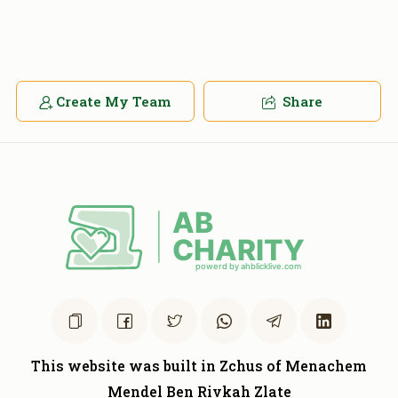
Donated
Goal
Donors
Mordechai & Yocheved Rosenberg
Create My Team
Share
$270
$1,800
3
Donated
Goal
Donors
Yosel Weber
$0
$5,000
0
Donated
Goal
Donors
This website was built in Zchus of Menachem
Malky Moster
Mendel Ben Rivkah Zlate