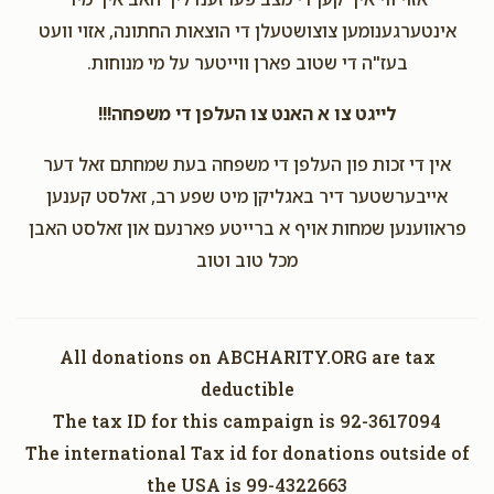
$1,000.00
9 months ago
אינטערגענומען צוצושטעלן די הוצאות החתונה, אזוי וועט
Chavi Feldman
בעז"ה די שטוב פארן ווייטער על מי מנוחות.
$440
$500
11
לייגט צו א האנט צו העלפן די משפחה!!!
Donated
Goal
Donors
אין די זכות פון העלפן די משפחה בעת שמחתם זאל דער
אייבערשטער דיר באגליקן מיט שפע רב, זאלסט קענען
Lipa Deutsch
פראווענען שמחות אויף א ברייטע פארנעם און זאלסט האבן
מכל טוב וטוב
$1,130
$5,000
5
Donated
Goal
Donors
All donations on ABCHARITY.ORG are tax
deductible
Shulem And Suri Wieder
The tax ID for this campaign is 92-3617094
The international Tax id for donations outside of
$110
$1,800
4
the USA is 99-4322663