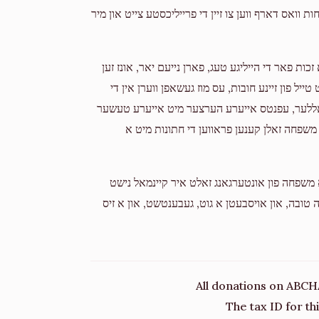
2 years ago
וואס דארף ווען צו זיין די פרייליכסטע צייט און מיר
Donated
Goal
Donors
כות פאר די הייליגע טעג, פארן נייעם יאר, אונז זען
ייל פון זיינע חובות, עס מוז געשאפן ווערן אין די
דאללער, עפנטס אייערע הערצער מיט אייערע טעשער
 משפחה זאלן קענען פראווען די חתונות מיט א
ן א משפחה פון אונטערגאנג זאלט איר קיינמאל נישט
 טובה, און אויסבעטן א גוט, געבענטשט, און א זיס
All donations on ABCH
The tax ID for t