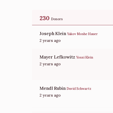
Donated
Goal
Donors
230
Moshe Perlmutter 
Donors
Joseph Klein
Yakov Moshe Hauer
$1,312
$5,000
21
2 years ago
Donated
Goal
Donors
Mayer Lefkowitz
Yakov A Schwartz 
Yossi Klein
2 years ago
$1,326
$5,000
12
Donated
Goal
Donors
Mendl Rubin
Duvid Schwartz
2 years ago
Yisreal Morchai Hillman
$750
$1,000
5