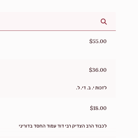
Donated
Goal
Donors
Joseph Fisch
$55.00
$1,040
$5,000
15
Donated
Goal
Donors
$36.00
Moshe Y Freund
לזכות י. ב. די. ל.
$1,820
$1,000
2
Donated
Goal
Donors
$18.00
Fishel Goldstein
לכבוד הרב הצדיק רבי דוד עמוד החסד בדוריני
$523
$5,000
6