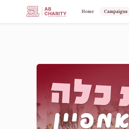
AB
Home
Campaigns
CHARITY
powerd by ahblicklive.com