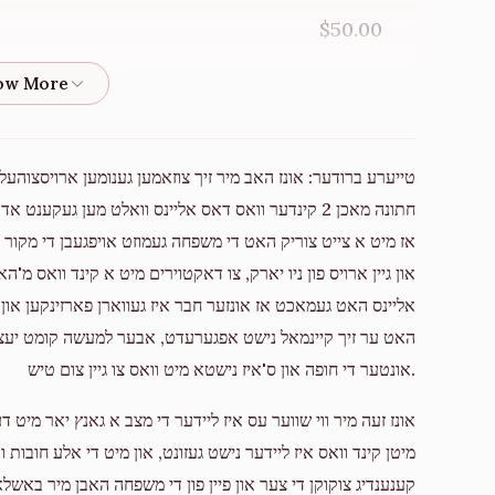
Donated
Goal
Donors
$50.00
Shulem Fisch
$15.00
$232
$3,600
5
טייערע ברודער: אונז האב מיר זיך צוזאמען גענומען ארויסצוהע
Donated
Goal
Donors
כהן לחי!
חתונה מאכן 2 קינדער וואס דאס אליינס וואלט מען געק
אז מיט א צייט צוריק האט די משפחה געמוזט אויפגעבן די מקור ה
Moshe Friedman
$500.00
און גיין ארויס פון ניו יארק, צו דאקטוירים מיט א קינד וואס מ
אליינס האט געמאכט אז אונזער חבר איז געווארן פארזינקען און 
$500
$5,000
1
Donated
Goal
Donors
אונטער די חופה און ס'איז נישטא מיט וואס צו גיין צום טיש.
$200.00
אונז זעה מיר ווי שווער עס איז ליידער די מצב א גאנץ יאר מיט ד
Yisreal Mendel Wagschal
מיטן קינד וואס איז ליידער נישט געזונט, און מיט די אלע חובו
$109.00
קענענדיג צוקוקן די צער און פיין פון די משפחה האבן מיר באשלאס
$0
$10,000
0