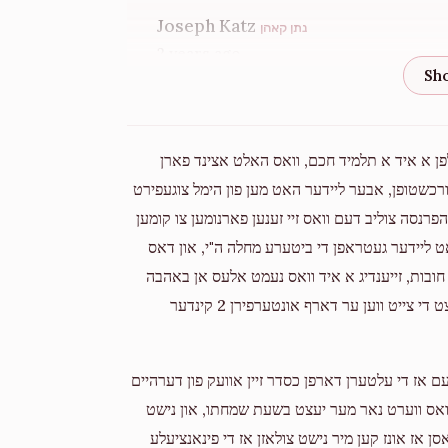
Donated
Goal
Donors
Joseph Katz
נתן קאהן
2 years ago
Mordche Yoel Perlmutter 
Anonymous
Duvid Schwartz
$1,020
$5,000
2
2 years ago
לפן א איד א תלמיד חכם, וואס האלט אצינד פארן
Donated
Goal
Donors
ענט אדורכשטופן, אבער ליידער האט מען פון הימל צוגעפירט
פרנסה צוליב דעם וואס זיי זענען פארנומען צו קומען
Aron Hersh Fried
Shimon Roikeych
Duvid Schwartz
'האט ליידער געטראפן די ביטערע מחלה ה"י, און דאס
2 years ago
חובות, זייענדיג א איד וואס נעמט אלעס אן באהבה
$214
$1,000
5
האט ער זיך קיינמאל נישט אפגערעדט, אבער למעשה קומט יעצט די צייט ווען ער דארף אונטערפירן 2 קינדער
Donated
Goal
Donors
Y Wagschal
Isaac Wagschal
2 years ago
עם אז די עלטערן דארפן כסדר זיין אוועק פון דערהיים
Yisreal M Frisch
ת וואס ווערט נאר מער יעצט בשעת שמחתו, און נישט
בנימין פארקאש
Moshe Perlmutter
ן אז אונז קען מיר נישט צולאזן אז די פינאנציעלע
$20
$1,000
1