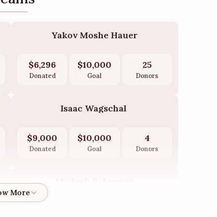
Yakov Moshe Hauer
$6,296
$10,000
25
Donated
Goal
Donors
Isaac Wagschal 
$9,000
$10,000
4
Donated
Goal
Donors
Meilech Schwartz
$3,586
$5,000
8