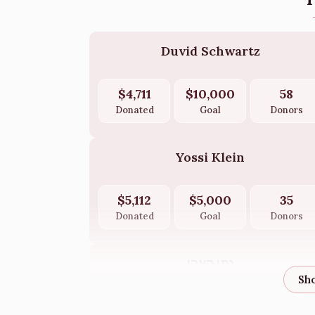
Duvid Schwartz
$4,711
$10,000
58
Donated
Goal
Donors
Yossi Klein
$5,112
$5,000
35
Donated
Goal
Donors
נתן קאהן
$3,638
$5,000
16