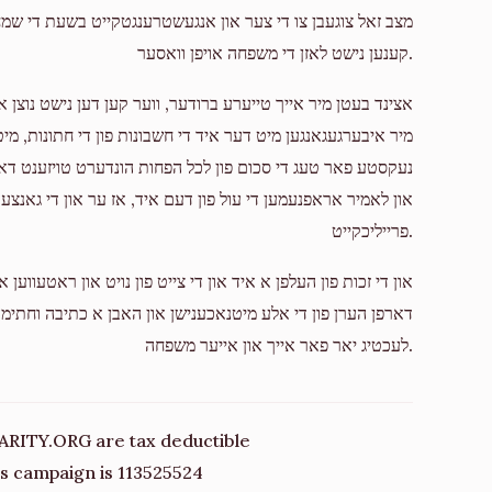
מצב זאל צוגעבן צו די צער און אנגעשטרענגטקייט בשעת די שמחות 
Donated
Goal
Donors
קענען נישט לאזן די משפחה אויפן וואסער.
אצינד בעטן מיר אייך טייערע ברודער, ווער קען דען נישט נוצן א ז
מיר איבערגעגאנגען מיט דער איד די חשבונות פון די חתונות, מיט ט
נעקסטע פאר טעג די סכום פון לכל הפחות הונדערט טויזענט 
און לאמיר אראפנעמען די עול פון דעם איד, אז ער און די גאנצע
פרייליכקייט.
און די זכות פון העלפן א איד און די צייט פון נויט און ראטעווע
דארפן הערן פון די אלע מיטנאכענישן און האבן א כתיבה וחתימה
לעכטיג יאר פאר אייך און אייער משפחה.
ARITY.ORG are tax deductible
his campaign is 113525524