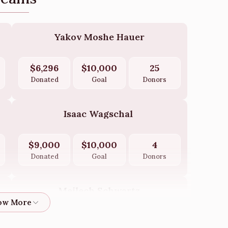
Yakov Moshe Hauer
$6,296
$10,000
25
Donated
Goal
Donors
Isaac Wagschal 
$9,000
$10,000
4
Donated
Goal
Donors
Meilech Schwartz
$3,586
$5,000
8