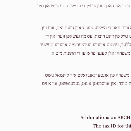
2 years ago
וואס דארף ווען צו זיין די פרייליכסטע צייט און מיר
Donated
Goal
Donors
כות פאר די הייליגע טעג, פארן נייעם יאר, אונז זען
ייל פון זיינע חובות, עס מוז געשאפן ווערן אין די
דאללער, עפנטס אייערע הערצער מיט אייערע טעשער
 משפחה זאלן קענען פראווען די חתונות מיט א
ן א משפחה פון אונטערגאנג זאלט איר קיינמאל נישט
 טובה, און אויסבעטן א גוט, געבענטשט, און א זיס
All donations on ABCH
The tax ID for t