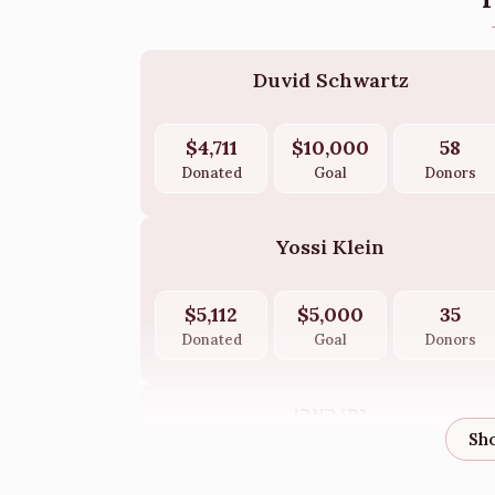
Duvid Schwartz
$4,711
$10,000
58
Donated
Goal
Donors
Yossi Klein
$5,112
$5,000
35
Donated
Goal
Donors
נתן קאהן
$3,638
$5,000
16