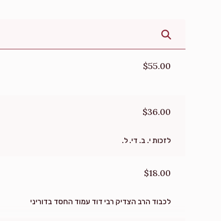
Donated
Goal
Donors
Joseph Fisch
$55.00
$1,040
$5,000
15
Donated
Goal
Donors
$36.00
Moshe Y Freund
לזכות י. ב. די. ל.
$1,820
$1,000
2
Donated
Goal
Donors
$18.00
Fishel Goldstein
לכבוד הרב הצדיק רבי דוד עמוד החסד בדוריני
$523
$5,000
6