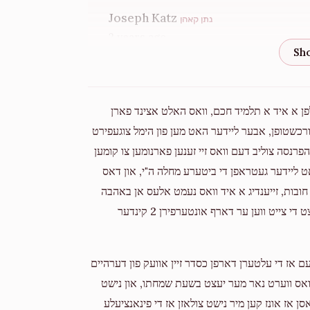
Donated
Goal
Donors
Joseph Katz
נתן קאהן
2 years ago
Mordche Yoel Perlmutter 
Anonymous
Duvid Schwartz
$1,020
$5,000
2
2 years ago
לפן א איד א תלמיד חכם, וואס האלט אצינד פארן
Donated
Goal
Donors
ענט אדורכשטופן, אבער ליידער האט מען פון הימל צוגעפירט
פרנסה צוליב דעם וואס זיי זענען פארנומען צו קומען
Aron Hersh Fried
Shimon Roikeych
Duvid Schwartz
'האט ליידער געטראפן די ביטערע מחלה ה"י, און דאס
2 years ago
חובות, זייענדיג א איד וואס נעמט אלעס אן באהבה
$214
$1,000
5
האט ער זיך קיינמאל נישט אפגערעדט, אבער למעשה קומט יעצט די צייט ווען ער דארף אונטערפירן 2 קינדער
Donated
Goal
Donors
Y Wagschal
Isaac Wagschal
2 years ago
עם אז די עלטערן דארפן כסדר זיין אוועק פון דערהיים
Yisreal M Frisch
ת וואס ווערט נאר מער יעצט בשעת שמחתו, און נישט
בנימין פארקאש
Moshe Perlmutter
ן אז אונז קען מיר נישט צולאזן אז די פינאנציעלע
$20
$1,000
1