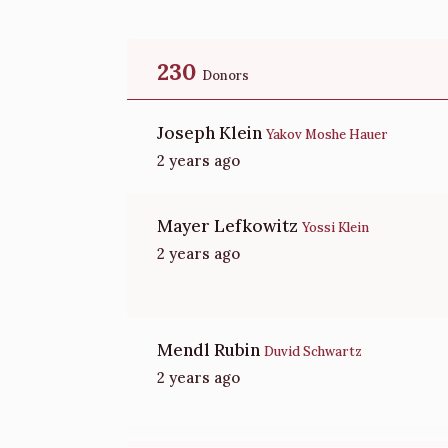
Donated
Goal
Donors
230
Moshe Perlmutter 
Donors
Joseph Klein
Yakov Moshe Hauer
$1,312
$5,000
21
2 years ago
Donated
Goal
Donors
Mayer Lefkowitz
Yakov A Schwartz 
Yossi Klein
2 years ago
$1,326
$5,000
12
Donated
Goal
Donors
Mendl Rubin
Duvid Schwartz
2 years ago
Yisreal Morchai Hillman
$750
$1,000
5