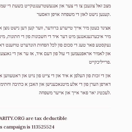
מצב זאל צוגעבן צו די צער און אנגעשטרענגטקייט בשעת די שמחות 
Donated
Goal
Donors
קענען נישט לאזן די משפחה אויפן וואסער.
אצינד בעטן מיר אייך טייערע ברודער, ווער קען דען נישט נוצן א ז
מיר איבערגעגאנגען מיט דער איד די חשבונות פון די חתונות, מיט ט
נעקסטע פאר טעג די סכום פון לכל הפחות הונדערט טויזענט 
און לאמיר אראפנעמען די עול פון דעם איד, אז ער און די גאנצע
פרייליכקייט.
און די זכות פון העלפן א איד און די צייט פון נויט און ראטעווע
דארפן הערן פון די אלע מיטנאכענישן און האבן א כתיבה וחתימה
לעכטיג יאר פאר אייך און אייער משפחה.
ARITY.ORG are tax deductible
his campaign is 113525524