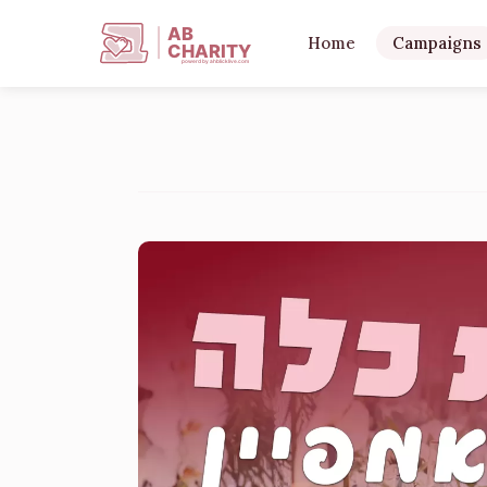
AB
Home
Campaigns
CHARITY
powerd by ahblicklive.com