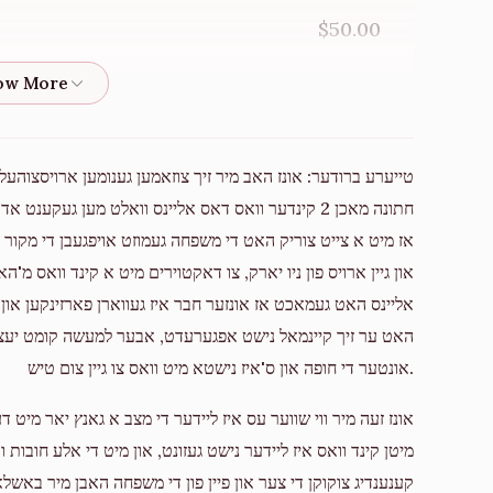
Donated
Goal
Donors
$50.00
Shulem Fisch
$15.00
$232
$3,600
5
טייערע ברודער: אונז האב מיר זיך צוזאמען גענומען ארויסצוהע
Donated
Goal
Donors
כהן לחי!
חתונה מאכן 2 קינדער וואס דאס אליינס וואלט מען געק
אז מיט א צייט צוריק האט די משפחה געמוזט אויפגעבן די מקור ה
Moshe Friedman
$500.00
און גיין ארויס פון ניו יארק, צו דאקטוירים מיט א קינד וואס מ
אליינס האט געמאכט אז אונזער חבר איז געווארן פארזינקען און 
$500
$5,000
1
Donated
Goal
Donors
אונטער די חופה און ס'איז נישטא מיט וואס צו גיין צום טיש.
$200.00
אונז זעה מיר ווי שווער עס איז ליידער די מצב א גאנץ יאר מיט ד
Yisreal Mendel Wagschal
מיטן קינד וואס איז ליידער נישט געזונט, און מיט די אלע חובו
$109.00
קענענדיג צוקוקן די צער און פיין פון די משפחה האבן מיר באשלאס
$0
$10,000
0