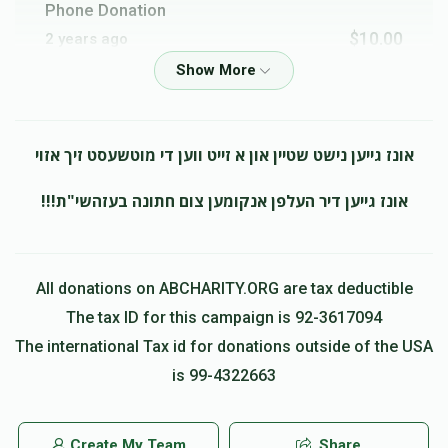
Phone Donation
$360
$5,000
1
$10.00
2 years ago
Donated
Goal
Donors
Shia Kaff
משפחת הערצאג
משפחת גערטנער
$18.00
2 years ago
אונז גייען נישט שטיין און א זייט ווען די מוטשעסט זיך אזוי
in honor of shloime tzvi my bro!!
$9,000
$5,000
1
אונז גייען דיר העלפן אנקומען צום חתונה בעזהשי"ת!!!
Donated
Goal
Donors
Mordechai
מרדכי גערטנער
$120.00
2 years ago
All donations on ABCHARITY.ORG are tax deductible
אברהם זאנוויל גערטנער
The tax ID for this campaign is 92-3617094
Pinchus
משפחת הערצאג
The international Tax id for donations outside of the USA
$2.00
2 years ago
$1
$2,000
1
is 99-4322663
Donated
Goal
Donors
MR. M. Z. Schik
משפחת הערצאג
$18.00
2 years ago
Create My Team
Share