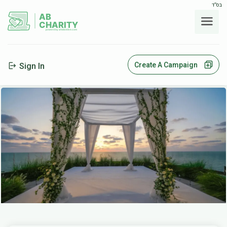
בס"ד
AB
CHARITY
powerd by ahblicklive.com
Create A Campaign
Sign In