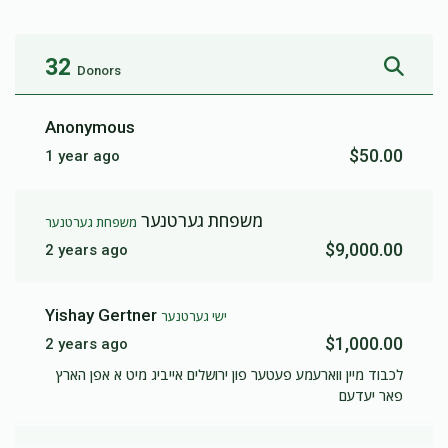
32
Donors
ישי גערטנער
Anonymous
$1,001
$2,000
2
$50.00
1 year ago
Donated
Goal
Donors
משפחת גערטנער
משפחת גערטנער
יואל ריכטער
$9,000.00
2 years ago
$154
$36,000
2
Yishay Gertner
ישי גערטנער
Donated
Goal
Donors
$1,000.00
2 years ago
לכבוד מיין ווארעמע פעטער פון ירושלים אייביג מיט א אפן הארץ
פאר יעדעם
משפחת שיין