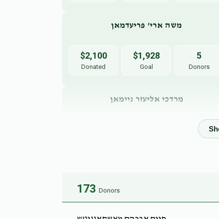
משה ארי' פריעדמאן
$2,100
$1,928
5
Donated
Goal
Donors
מרדכי אליעזר ניימאן
$732
$80
8
Donated
Goal
Donors
יואל ראזענבוים
173
Donors
$698
$460
3
Donated
Goal
Donors
חיים אברהם מאשקאוויטש