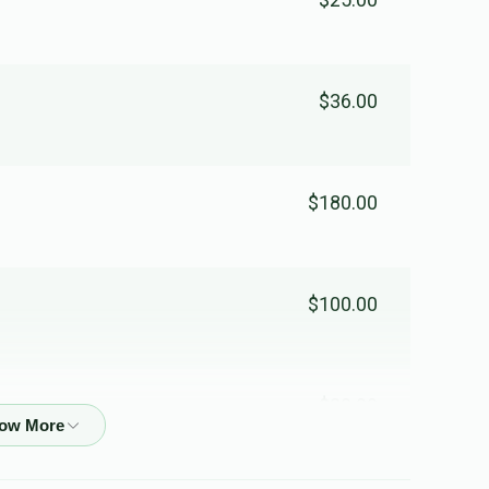
ישראל משה אונגאר
$36.00
$45
$50
3
Donated
Goal
Donors
$180.00
דוד גרין
$116
$198
2
$100.00
Donated
Goal
Donors
יהודה לייב כהנא
$30.00
$48
$20
2
Donated
Goal
Donors