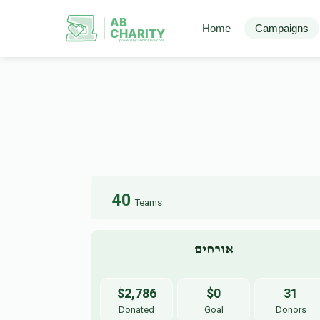
AB
Home
Campaigns
CHARITY
powerd by ahblicklive.com
40
Teams
אורחים
$2,786
$0
31
Donated
Goal
Donors