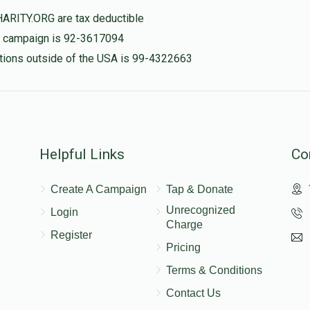
$36.00
HARITY.ORG are tax deductible
is campaign is 92-3617094
דוד הערש סאנדל
nations outside of the USA is 99-4322663
$46.00
$36
$18
2
Donated
Goal
Donors
$72.00
מרדכי גאָלד
Helpful Links
Co
$86
$505
1
Create A Campaign
Tap & Donate
Donated
Goal
Donors
Unrecognized
Login
Charge
Register
Pricing
משה ביקעל
Terms & Conditions
$75
$75
Contact Us
1