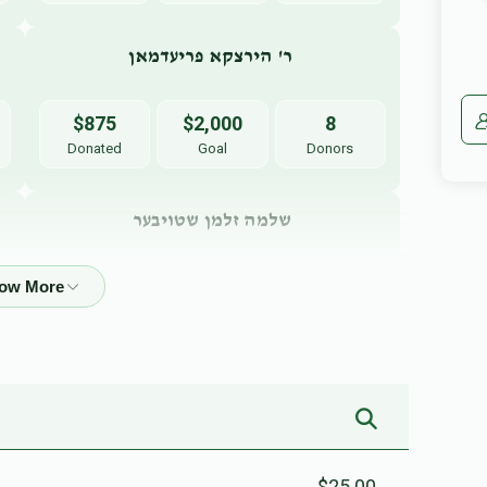
ר' הירצקא פריעדמאן 
$875
$2,000
8
Donated
Goal
Donors
שלמה זלמן שטויבער
$720
$312
5
Donated
Goal
Donors
שמואל ווייס
$406
$991
3
Donated
Goal
Donors
$25.00