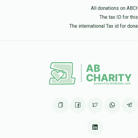
פישי גאלדבערגער
All donations on ABC
3 weeks ago
The tax ID for th
נתן אליהו ראאב
The international Tax id for do
יואל פייערשטיין
$36
$36
2
3 weeks ago
Donated
Goal
Donors
שמעון פריעדמאן
ירמי' קויפמאן
3 weeks ago
$120
$1,480
1
Donated
Goal
Donors
מאיר פארקאש
$118
$118
1