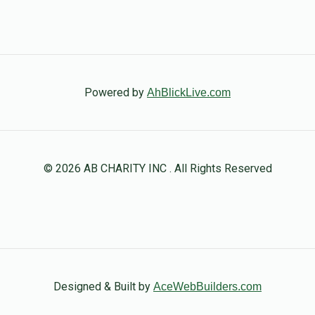
Donated
Goal
Donors
בנציון אונגאר
$36
$36
1
Powered by
AhBlickLive.com
Donated
Goal
Donors
Avrum Dov Neuman
© 2026 AB CHARITY INC . All Rights Reserved
$18
$18
1
Donated
Goal
Donors
יואל פייערשטיין
Designed & Built by
AceWebBuilders.com
$68
$10
1