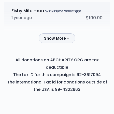
Fishy Mitelman
יעקב שמואל פריעדלענדער
יושע פעקעטע
$100.00
1 year ago
$73
$1,600
4
Leibish Lichtenstein
יעקב שמואל פריעדלענדער
Donated
Goal
Donors
$100.00
1 year ago
MOSHE FRIEDLANDER
משה הלל קאהן
יעקב שמואל פריעדלענדער
All donations on ABCHARITY.ORG are tax
$25.00
1 year ago
deductible
$27
$1,600
4
The tax ID for this campaign is 92-3617094
Donated
Goal
Donors
The international Tax id for donations outside of
Hersh Spitzer
ליפא טירנויער
$36.00
the USA is 99-4322663
1 year ago
יענקי קליין
Chaim Matyas
געציל קארפען
$18.00
1 year ago