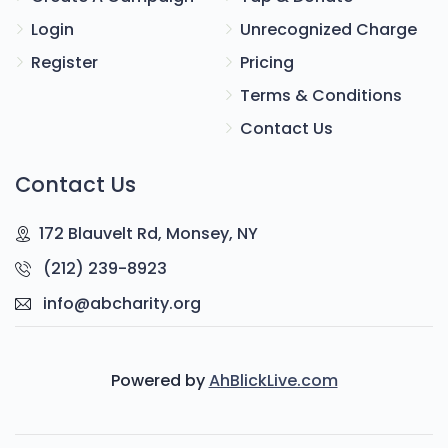
Login
Unrecognized Charge
$17
$1,600
3
Register
Pricing
Donated
Goal
Donors
Terms & Conditions
Contact Us
יענקי אבראמאוויטש
Contact Us
$3
$1,600
2
172 Blauvelt Rd, Monsey, NY
Donated
Goal
Donors
(212) 239-8923
info@abcharity.org
דוד חיים וויינגארטן
Powered by
AhBlickLive.com
$3
$1,600
2
Donated
Goal
Donors