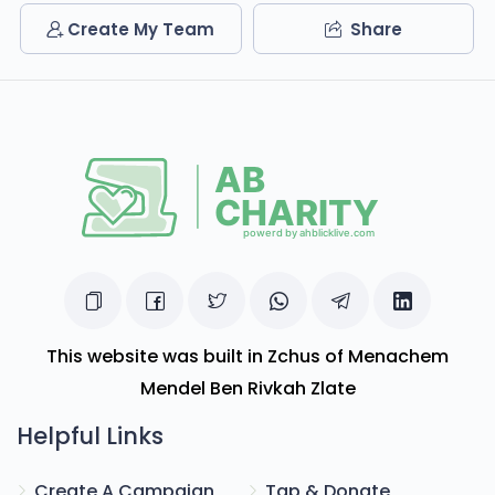
$55
$1,600
3
Create My Team
Share
ווא.....🫨
Donated
Goal
Donors
יצחק קליין
$22
$1,600
3
Donated
Goal
Donors
משה יוסף גאלדמאן
This website was built in Zchus of Menachem
$17
$1,600
3
Mendel Ben Rivkah Zlate
Donated
Goal
Donors
Helpful Links
Create A Campaign
Tap & Donate
מענדי הירש