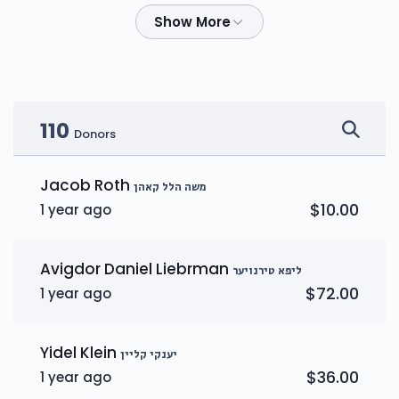
יעקב שמואל פריעדלענדער
$628
$5,000
18
Donated
Goal
Donors
110
Donors
געציל קארפען
Jacob Roth
משה הלל קאהן
$10.00
1 year ago
$160
$1,600
9
Donated
Goal
Donors
Avigdor Daniel Liebrman
ליפא טירנויער
$72.00
1 year ago
יוסי פריעדמאן
Yidel Klein
יענקי קליין
$74
$1,600
5
$36.00
1 year ago
Donated
Goal
Donors