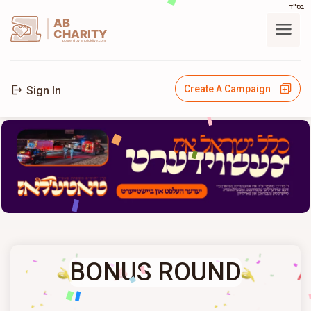
בס"ד
AB
CHARITY
powerd by ahblicklive.com
Create A Campaign
Sign In
BONUS ROUND