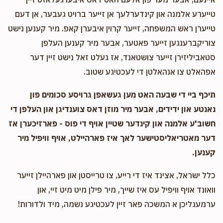
Avrum Miller
טייערע אלמנה און קינדערלעך אן זייער ברויט געבער, אן דעם
טייערן ראש המשפחה, זייער קרוין איבערן קאפ. מיר קענען נישט
$0
$1,500
0
צוריקברענגען זייער פאטער, אבער מיר קענען העלפן
Donated
Goal
Donors
סטאביליזירן זייער צושטאנד, אז געלט זאל נישט זיין דער
אפהאלט צו אנהאלטן די לעכטיגע שטוב.
תיכף ביי די שבעה האט מען געשאפן גרויסע סכומים פון
נאנטע און ידידים, אבער מיר מוזן דאס צוענדיגן און העלפן די
חשוב'ע אלמנה און קינדער שטיין אויף די פוס - פארזיכערן אז
דער מאטריאליסטישער לאך איז פארהיילט, אויף וויפיל מיר
קענען.
כלל ישראל, אצינד איז די רייע, צו טרייסטן און פארהיילן זייער
וואונד אויף וויפיל עס איז שייך, מיר פילן מיט מיט זיי, און
ערמעגליכן א המשכה פאר זיין לעכטיגע נשמה, מיד ולדורות!