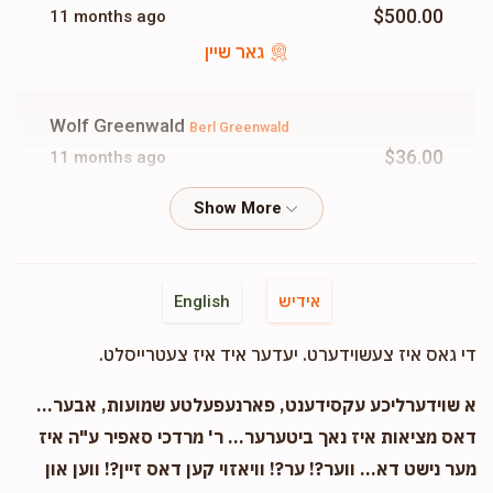
$500.00
11 months ago
גאר שיין
Chesky Weber
Wolf Greenwald
Berl Greenwald
$202
$1,200
2
$36.00
11 months ago
Donated
Goal
Donors
אהרן אשר כהן
Berl Greenwald
$100.00
11 months ago
Chaim Meir Ziffer
אידיש
English
Shimon Greenwald
$155
Shimon Greenwald
$0
2
די גאס איז צעשוידערט. יעדער איד איז צעטרייסלט.
$101.00
11 months ago
Donated
Goal
Donors
א שוידערליכע עקסידענט, פארנעפעלטע שמועות, אבער...
Shaul Kohn
דאס מציאות איז נאך ביטערער... ר' מרדכי סאפיר ע"ה איז
Berl Greenwald
Mordche Taussig
$18.00
11 months ago
מער נישט דא... ווער?! ער?! וויאזוי קען דאס זיין?! ווען און