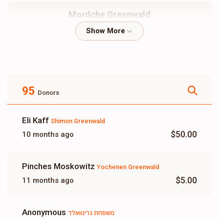
Mordche Greenwald
$2,000
$0
2
Donated
Goal
Donors
95
Donors
Yochenen Greenwald
Eli Kaff
Shimon Greenwald
$905
$1,000
6
$50.00
10 months ago
Donated
Goal
Donors
Pinches Moskowitz
Yochenen Greenwald
ר' אפרים שווארץ
$5.00
11 months ago
$500
$3,600
1
Anonymous
משפחת גרינוואלד
Donated
Goal
Donors