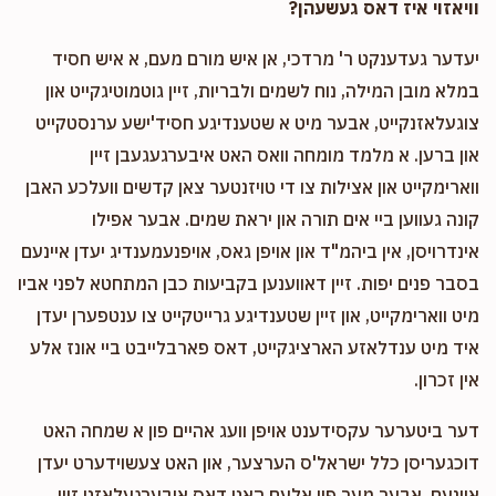
וויאזוי איז דאס געשעהן?
$18
$1,000
1
Phone Donation
Berl Greenwald
Donated
Goal
Donors
יעדער געדענקט ר' מרדכי, אן איש מורם מעם, א איש חסיד
$100.00
11 months ago
במלא מובן המילה, נוח לשמים ולבריות, זיין גוטמוטיגקייט און
צוגעלאזנקייט, אבער מיט א שטענדיגע חסיד'ישע ערנסטקייט
Moshe Shie Greenwald
און ברען. א מלמד מומחה וואס האט איבערגעגעבן זיין
ווארימקייט און אצילות צו די טויזנטער צאן קדשים וועלכע האבן
$0
$1,800
0
קונה געווען ביי אים תורה און יראת שמים. אבער אפילו
Donated
Goal
Donors
אינדרויסן, אין ביהמ"ד און אויפן גאס, אויפנעמענדיג יעדן איינעם
בסבר פנים יפות. זיין דאווענען בקביעות כבן המתחטא לפני אביו
מיט ווארימקייט, און זיין שטענדיגע גרייטקייט צו ענטפערן יעדן
Zishe Greenwald
איד מיט ענדלאזע הארציגקייט, דאס פארבלייבט ביי אונז אלע
אין זכרון.
$0
$1,800
0
Donated
Goal
Donors
דער ביטערער עקסידענט אויפן וועג אהיים פון א שמחה האט
דוכגעריסן כלל ישראל'ס הערצער, און האט צעשוידערט יעדן
איינעם, אבער מער פון אלעם האט דאס איבערגעלאזט זיין