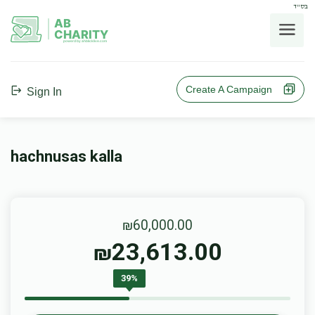
בס"ד
AB
CHARITY
powerd by ahblicklive.com
Create A Campaign
Sign In
hachnusas kalla
₪60,000.00
23,613.00
₪
39%