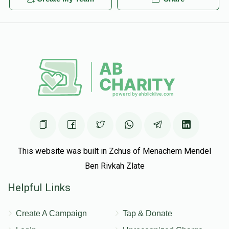
0
5,000
0
₪
₪
₪105.00
1 month ago
Donated
Goal
Donors
Yiddi you're the best
מנחם מנדל פינקלשטיין
0
5,000
0
₪
₪
Donated
Goal
Donors
This website was built in Zchus of Menachem Mendel
Ben Rivkah Zlate
Helpful Links
Create A Campaign
Tap & Donate