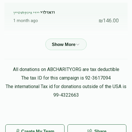
וואולוי
יידי פינקלשטיין
יוסף פינקלשטיין
₪146.00
1 month ago
0
5,000
0
₪
₪
Zanvil Gertner
יידי פינקלשטיין
Donated
Goal
Donors
₪105.00
1 month ago
שמואל דוב גוטמן
Nussin Miller
יידי פינקלשטיין
All donations on ABCHARITY.ORG are tax deductible
₪1,051.00
1 month ago
The tax ID for this campaign is 92-3617094
0
5,000
0
₪
₪
The international Tax id for donations outside of the USA is
Donated
Goal
Donors
MI Zanger
99-4322663
יידי פינקלשטיין
₪149.00
1 month ago
כל הכבוד לך 💪🏻
רפאל אריה פישער
Abraham Nutovics
Create My Team
Share
יידי פינקלשטיין