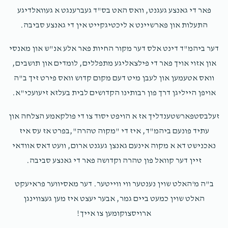
BENGLANDER/ר' בעריש ענגלענדער
Mark Safrin
פאר די גאנצע געגנט, וואס האט בס"ד געברענגט א געוואלדיגע
ר' יצחק משה זילבערשטיין/SILBERSTEIN
$250.00
התעלות און פארשיינט א ליכטיגקייט אין די גאנצע סביבה.
2 years ago
$9,170
$12,000
30
נדבה
Donated
Goal
Donors
דער ביהמ"ד דינט אלס דער מקור החיות פאר אלע אנ"ש און מאנסי
און אזוי אויך פאר די פילצאליגע מתפללים, לומדים און תושבים,
וואס אטעמען און לעבן מיט דעם מקום קדוש וואס פירט זיך ב"ה
ר' מנחם האכהייזער
אויפן הייליגן דרך פון רבותינו הקדושים לבית בעלזא זיעועכי"א.
$5,667
$10,000
25
זעלבסטפארשטענדליך אז א הויפט יסוד צו די פולקאמע הצלחה און
Donated
Goal
Donors
עתיד פונעם ביהמ"ד, איז די "מקוה טהרה",בפרט אז עס איז
נאכנישט דא א מקוה אינעם גאנצן געגנט ארום, וועט דאס אוודאי
זיין דער קוואל פון טהרה וקדושה פאר די גאנצע סביבה.
לע'נ הרה'ח ר' חיים דוב זילבערשטיין ז'ל
ב"ה מ'האלט שוין נענטער ווי ווייטער. דער מאסיווער פראיעקט
האלט שוין כמעט ביים גמר, אבער יעצט איז מען געצווינגן
$2,393
$12,000
45
Donors
Goal
ארויסצוקומען צו אייך!
Donated