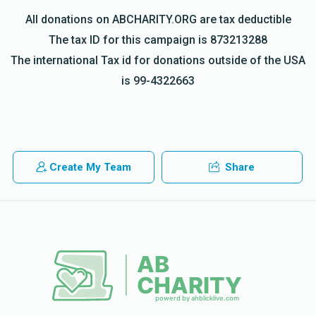
Donated
Goal
Donors
All donations on ABCHARITY.ORG are tax deductible
The tax ID for this campaign is 873213288
The international Tax id for donations outside of the USA
S D JACOBOWITZ/ר' שמואל דוד יאקאבאוויטש
is 99-4322663
$4,444
$10,000
9
Donated
Goal
Donors
Create My Team
Share
ר' יצחק משה זילבערשטיין/SILBERSTEIN
$2,740
$10,000
10
Donated
Goal
Donors
לע'נ הרה'ח ר' יונה זלמן לעהרמאן ז'ל