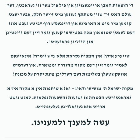
די הוצאות האבן אריינגעצויגן אין פיל פיל מער ווי געראכטן, דער
עולם האט זיך שוין משתתף געווען מיט זייער חלק, אבער יעצט
כלל אנ'ש ארה'ק
קומען מיר מיט א הארציגע און דרינגענדע רוף "ביטע געבט אונז
דעם לעצטן שטופ און מכה בפטיש צו קענען גומר זיין דעם וויכטיגן
$4,685
$10,000
13
און הייליגן פראיעקט".
Donated
Goal
Donors
טייערע אידן! אין המצוה נקראת אלא ע"ש גומרה! אינאיינעם
לאמיר גומר זיין דעם מקוה מהודרה ומפוארה, און דערמיט
ר' יושע אהרן ובנו ר' מרדכי נתן גליק
אוועקשטעלן בשלימות דעם הערליכן פינת יקרת על מכונה!
$4,518
$7,200
14
מקוה ישראל ה' מושיעו ודאי! – יא! א שותפות אין א מקוה איז א
Donated
Goal
Donors
גאראנטירטע הבטחה צו ישועות והשפעות נפלאות. לאזט נישט
ארויס אזא געוואלדיגע געלעגנהייט.
 Y Vetzler /ר' יוסף וועצלער
עשה למענך ולמענינו.
$2,112
$10,000
35