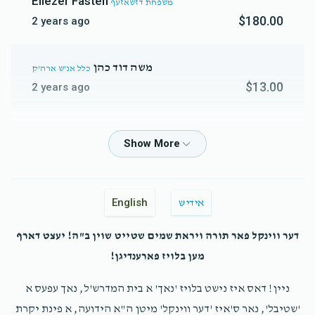
Eliezer Fasten
משפחת דזשאזעף
$9,127
$20,000
46
$180.00
2 years ago
Donated
Goal
Donors
משה דוד כהן
כלל אנ'ש ארה'ק
 ר' חיים שלמה פריעדמאן / C S FREIDMAN
$13.00
2 years ago
$10,490
$12,000
28
Shulem
ר' יושע אהרן ובנו ר' מרדכי נתן גליק
Donated
Goal
Donors
$10.00
2 years ago
BZJACOBOWITZ/ר' בן ציון יאקאבאוויטש
בהשתדלות שלום בראנדער
English
כלל אנ'ש ארה'ק
אידיש
$27.00
2 years ago
דער ווינקל פאר תורה ויראת שמים שטייט שוין ב"ה! יעצט דארף
$10,262
$18,000
27
מען בלויז פארענדיגן!
Donated
Goal
Donors
ישראל יעקב כ"ץ
כלל אנ'ש ארה'ק
$27.00
2 years ago
ניין! דאס איז נישט בלויז 'נאך' א בית המדרש'ל, נאך עפעס א
'שטיבל', נאר ס'איז 'דער ווינקל' מיטן ה"א הידועה, א פינת יקרת