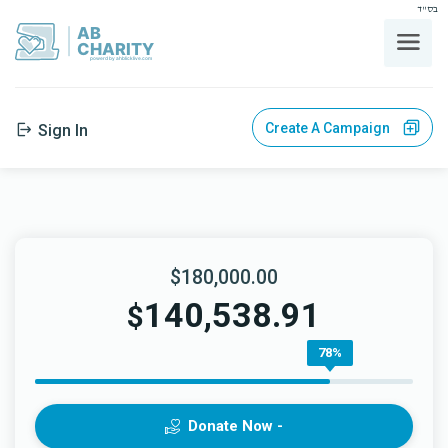
בס"ד
AB
CHARITY
powerd by ahblicklive.com
Create A Campaign
Sign In
$180,000.00
140,538.91
$
78%
Donate Now -