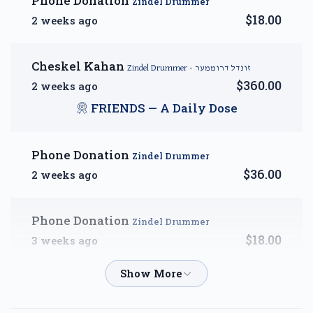
Phone Donation
Zindel Drummer
$18.00
2 weeks ago
$7,207
$7,200
79
Donated
Goal
Donors
Cheskel Kahan
Zindel Drummer - זונדל דרוממער
$360.00
2 weeks ago
Yakov Hersh & Zeldy Tabak
FRIENDS — A Daily Dose
$6,403
$10,000
34
Phone Donation
Donated
Zindel Drummer
Goal
Donors
$36.00
2 weeks ago
Moshe (Michael) & Dvora Cywiak
Phone Donation
Zindel Drummer
$18.00
3 weeks ago
$6,081
$18,000
22
Donated
Goal
Donors
Phone Donation
Zindel Drummer
$18.00
4 weeks ago