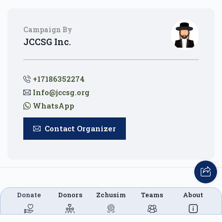
Donated
Goal
Donors
Campaign By
JCCSG Inc.
Sany & Miriam Fischbein
$500
$2,500
11
+17186352274
Donated
Goal
Donors
Info@jccsg.org
WhatsApp
Goldie B.
Contact Organizer
$453
$360
11
Donated
Goal
Donors
Donate
Donors
Zchusim
Teams
About
Yumi Kolman