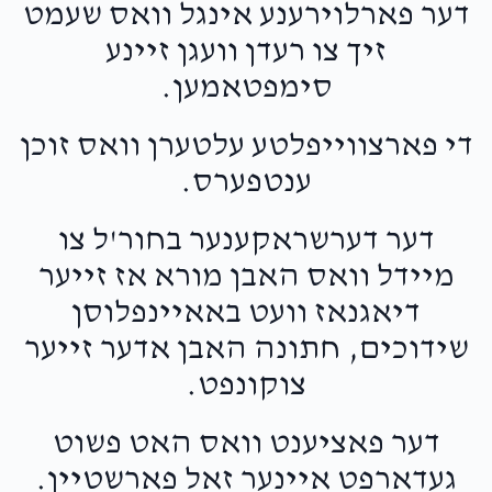
דער פארלוירענע אינגל וואס שעמט
זיך צו רעדן וועגן זיינע
Yakov Hersh Drummer
סימפטאמען.
$1,177
$1,800
20
די פארצווייפלטע עלטערן וואס זוכן
Donated
Goal
Donors
ענטפערס.
דער דערשראקענער בחור'ל צו
Srayah & Shana Sobol
מיידל וואס האבן מורא אז זייער
דיאגנאז וועט באאיינפלוסן
$1,150
$1,000
12
Donated
Goal
Donors
שידוכים, חתונה האבן אדער זייער
צוקונפט.
Mendel Fischer
דער פאציענט וואס האט פשוט
געדארפט איינער זאל פארשטיין.