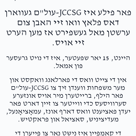
$1,144
$1,800
30
Donated
Goal
Donors
פאר פילע איז JCCSG-עול"ם געווארן
דאס פלאץ וואו זיי האבן צום
ערשטן מאל געשפירט אז מען הערט
Shmily & Baily Treger
זיי אויס.
$1,123
$1,000
28
היינט, 15 יאר שפעטער, איז די נויט גרעסער
Donated
Goal
Donors
פון אמאל.
אין די צייט וואס די פארלאנג וואקסט און
Hershel Kramarsky
מער משפחות ווענדן זיך צו JCCSG-עול"ם
פאר הילף, ברייטערן מיר אויס אונזערע
$953
$2,500
19
סערוויסעס כדי ווייטער צו זיין דארט פאר
Donated
Goal
Donors
יעדן פאציענט וואס דארף אונז, עמאָציאָנעל,
מעדיציניש, סאציאל און פראקטיש.
די קאמפיין איז נישט נאר צו פייערן די
Yirmi Labkowski