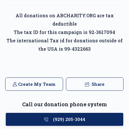
Shmaye Drummer
All donations on ABCHARITY.ORG are tax
deductible
$744
$3,500
13
The tax ID for this campaign is 92-3617094
Donated
Goal
Donors
The international Tax id for donations outside of
the USA is 99-4322663
Shiya Sherman
$572
$600
13
Create My Team
Share
Donated
Goal
Donors
Call our donation phone system
Yakov Chaim Weiss
(929) 205-3044
$528
$1,000
16