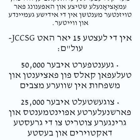
עמאָציאָנעלע שטיצע און האפענונג פאר
טויזנטער מענטשן אין די אידישע געמיינדע
און ווייטער.
Zindel Drummer - זונדל דרוממער
אין די לעצטע 15 יאר האט JCCSG-
$2,656
$10,000
21
עול"ם:
Donated
Goal
Donors
• געענטפערט איבער 50,000
טעלעפאן קאלס פון פאציענטן און
Malka Peri Weiss
משפחות אין שווערע מצבים
$2,507
$2,500
24
• צוגעשטעלט איבער 25,000
Donated
Goal
Donors
פארשנעלערטע אפוינטמענטס און
גרינגערע צוטריט צו די גרעסטע
בערי דרוממער
דאקטוירים און בעסטע