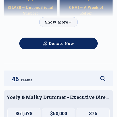
SILVER — Unconditional
CHAI — A Week of
Support
Relief
$1,000.00
$1,800.00
Donate Now
GOLD — Helping
PLATINUM — A
Families Heal
Fortnight of Hope
$2,500.00
$3,600.00
46
Teams
Yoely & Malky Drummer - Executive Director
DIAMOND — A Month of
Reprieve
$5,000.00
$61,578
$60,000
376