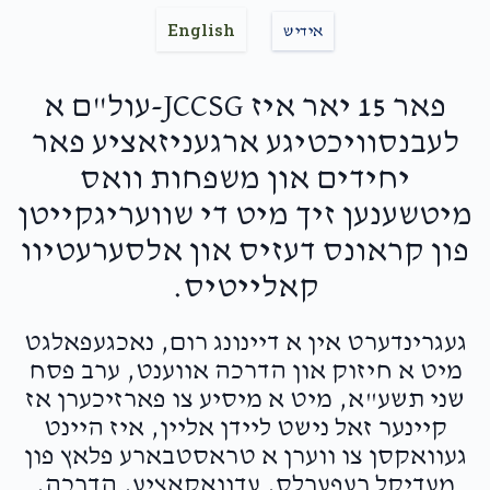
יעקב שלום טרעגער
English
אידיש
Chani Richmond, CR Education Advisors
Yoely & Malky Drummer - Executive Director
$6,000
$6,000
38
פאר 15 יאר איז JCCSG-עול"ם א
$180.00
1 month ago
Donated
Goal
Donors
לעבנסוויכטיגע ארגעניזאציע פאר
HOPE — Light in Difficult Times
יחידים און משפחות וואס
Thank you for all that you do!
חבורת הרה"ג רבי יצחק פייפער שליט"א
מיטשענען זיך מיט די שוועריגקייטן
Berel & Sherry
פון קראונס דעזיס און אלסערעטיוו
Moshe (Michael) & Dvora Cywiak
$4,268
$20,000
$180.00
22
1 month ago
קאלייטיס.
Donated
Goal
Donors
HOPE — Light in Difficult Times
געגרינדערט אין א דיינונג רום, נאכגעפאלגט
מיט א חיזוק און הדרכה אווענט, ערב פסח
Yaakov And Binyomin Goldberg
Yoely &
Shia Waldman
שני תשע"א, מיט א מיסיע צו פארזיכערן אז
Malky Drummer - Executive Director
קיינער זאל נישט ליידן אליין, איז היינט
$36.00
1 month ago
געוואקסן צו ווערן א טראסטבארע פלאץ פון
$3,651
$0
24
מעדיקל רעפערלס, עדוואקאציע, הדרכה,
Donated
Goal
Donors