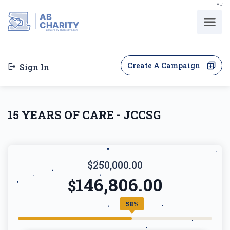
בס"ד
AB
CHARITY
powerd by ahblicklive.com
Create A Campaign
Sign In
15 YEARS OF CARE - JCCSG
$250,000.00
146,806.00
$
58%