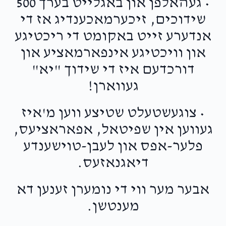
• געהאלפן און באגלייט בערך 500
Miriam Neustadt
שידוכים, זיכערמאכענדיג אז די
אנדערע זייט באקומט די ריכטיגע
$1,734
$3,600
32
Donated
Goal
Donors
און וויכטיגע אינפארמאציע און
דורכדעם איז די שידוך "יא"
געווארן!
Esther Dini Moskowitz 
• צוגעשטעלט שטיצע ווען מ'איז
$1,571
$1,000
14
געווען אין שפיטאל, אפאראציעס,
Donated
Goal
Donors
פלער-אפס און לעבן-טוישענדע
דיאגנאזעס.
Chesky & Rochel Leah Beneth
אבער מער ווי די נומערן זענען דא
$1,208
$1,800
30
מענטשן.
Donated
Goal
Donors