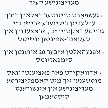
מעדיצינישע קעיר
$1,929
$1,500
25
Donated
Goal
Donors
• געשפאָרט טויזנטער דאלארן דורך
ערלעדיגן ביליגערע פרייזן ביי
Burech & Sura Yitty Gluck
גרויסע דאקטוירים, פראצעדורן און
סעקאנד-אפיניאן וויזיטס
$1,890
$1,800
28
Donated
Goal
Donors
• אפגעהאלטן איבער 20 אווענטן און
סימפאזיומס
Berel Landau
• אדוואקירט פאר פאציענטן וואס
מוטשענען זיך מיט קאמפליצירטע
$1,865
$3,600
33
מעדיצינישע און אינשורענס
Donated
Goal
Donors
סיסטעמען