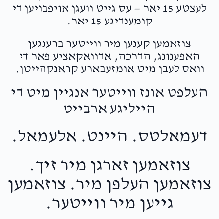
לעצטע 15 יאר — עס גייט וועגן אויפבויען די
קומענדיגע 15 יאר.
$934
$3,000
10
Donated
Goal
Donors
צוזאמען קענען מיר ווייטער ברענגען
האפענונג, הדרכה, אדוואקאציע פאר די
וואס לעבן מיט אומזעבארע קראנקהייטן.
Shloime & Shaindy Lichtman 
העלפט אונז ווייטער אנגיין מיט די
$878
הייליגע ארבייט
$1,200
15
Donated
Goal
Donors
דעמאלטס. היינט. אלעמאל.
H. Kohn
צוזאמען זארגן מיר זיך.
צוזאמען העלפן מיר. צוזאמען
$869
$1,000
11
גייען מיר ווייטער.
Donated
Goal
Donors