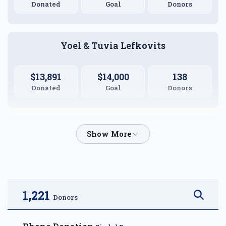
Donated
Goal
Donors
Yoel & Tuvia Lefkovits
$13,891
$14,000
138
Donated
Goal
Donors
Shimon Drummer
$9,084
$6,000
50
Donated
Goal
Donors
1,221
Donors
Oizer & Chayala Rubin